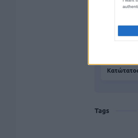
ΑΣΕΠ: Νέο
authenti
Εξωτερικ
ΔΥΠΑ: 1.00
αίτηση
Κατώτατος
Tags