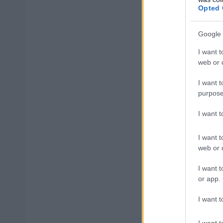
Opted 
Google 
I want t
Μάθε 
web or d
Βάλε
I want t
purpose
I want 
Δημοφιλ
I want t
web or d
I want t
or app.
ΑΣΕΠ: Αυτέ
I want t
I want t