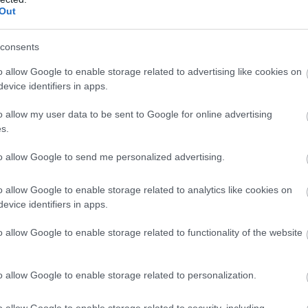
Out
consents
o allow Google to enable storage related to advertising like cookies on
πρώτος όλες τις σημαντικές ειδήσεις.
evice identifiers in apps.
 το proson.gr στα αποτελέσματα αναζήτησης τη
o allow my user data to be sent to Google for online advertising
s.
to allow Google to send me personalized advertising.
είς Ειδήσεις
o allow Google to enable storage related to analytics like cookies on
evice identifiers in apps.
o allow Google to enable storage related to functionality of the website
ς είναι οι δύο επόμενες προκηρύξεις «μαμούθ»
o allow Google to enable storage related to personalization.
o allow Google to enable storage related to security, including