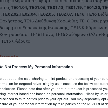
οικτής κληρωτίδας αφορά εκπαιδευτικούς που ισοβά
ΤΕ01.04, ΤΕ01.06, ΤΕ01.13, ΤΕ01.19, ΤΕ01.20, ΤΕ
ότητες
, ΤΕ02.02,ΤΕ02.04, ΤΕ02.05, ΤΕ02.07, ΤΕ16, ΤΕ16
Βιόλα
Ορχήστρας, ΤΕ16 Διεύθυνση Χορωδίας, ΤΕ16 Θεωρητι
Θεωρητικά Ευρωπαϊκής Μουσικής, ΤΕ16 Κιθάρα κλασι
 Κοντραμπάσο, ΤΕ16 Πιάνο, ΤΕ16 Σαξόφωνο (Άλτο-Βα
 ΤΕ16 Φλάουτο.
δικασία
Do Not Process My Personal Information
της εν λόγω εφαρμογής για τους υποψηφίους, θα διεν
στο κατάστημα τ
ή, 13 Ιουνίου 2025 και ώρα 14.00,
to opt-out of the sale, sharing to third parties, or processing of your per
οέδρου της Κεντρικής Επιτροπής Διαγωνισμού.
formation for targeted advertising by us, please use the below opt-out s
r selection. Please note that after your opt-out request is processed y
eing interest-based ads based on personal information utilized by us or
ι στους τελικούς αξιολογικούς πίνακες κατάταξης πο
disclosed to third parties prior to your opt-out. You may separately opt-
 του ΑΣΕΠ θα εμφανίζεται ο τυχαίος αριθμός για κάθε
losure of your personal information by third parties on the IAB’s list of