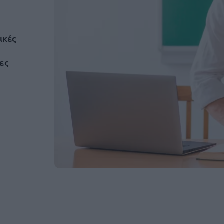
ικές
ες