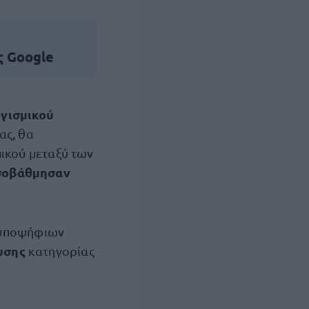
ς Google
γισμικού
ας, θα
ικού μεταξύ των
σοβάθμησαν
 υποψήφιων
ευσης
κατηγορίας