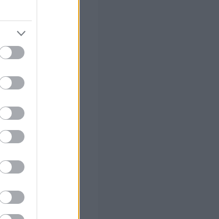
ς Google
 (με μόρια)