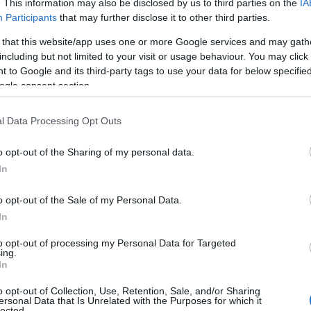
πόλυτες ισοβαθμίες θα προηγείται ο υποψήφιος με τ
. This information may also be disclosed by us to third parties on the
IA
Participants
that may further disclose it to other third parties.
 that this website/app uses one or more Google services and may gath
including but not limited to your visit or usage behaviour. You may click 
η των υποψηφίων επισυνάπτονται οι πίνακες ισοβα
 to Google and its third-party tags to use your data for below specifi
 κλάδο και φθίνουσα σειρά βαθμολογίας.
ogle consent section.
l Data Processing Opt Outs
πίνακες ισοβαθμούντων
o opt-out of the Sharing of my personal data.
In
τοποίηση Αγγλικών σε μόνο 2 ημέρες στα χέρια
o opt-out of the Sale of my Personal Data.
In
to opt-out of processing my Personal Data for Targeted
ing.
In
αποστάσεως η πιο Εύκολη Πιστοποίηση Υπολογι
o opt-out of Collection, Use, Retention, Sale, and/or Sharing
ersonal Data that Is Unrelated with the Purposes for which it
lected.