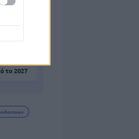
ο
νετε
ό το 2027
παιδευτικών