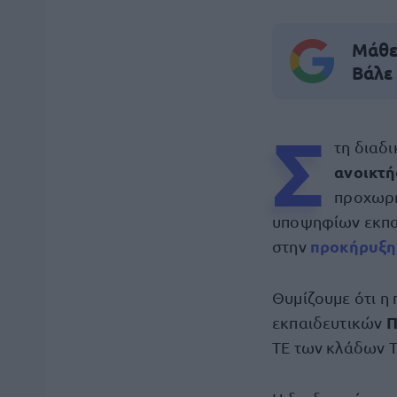
Μάθε 
Βάλε
Σ
τη διαδ
ανοικτή
προχωρή
υποψηφίων εκπα
προκήρυξη
στην
Θυμίζουμε ότι η
Π
εκπαιδευτικών
ΤΕ των κλάδων Τ