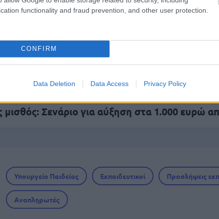
ς γραπτός διαγωνισμός - Μόνιμοι στο υπουργεί
cation functionality and fraud prevention, and other user protection.
ών
CONFIRM
0 προσλήψεις με μισθό έως 1.250€ - Πού θα κά
Data Deletion
Data Access
Privacy Policy
 μισθός: Σενάριο για αύξηση στα 1.000 ευρώ απ
Υπουργείο Παιδείας
Εκπαιδευτικοί
Προσλήψεις εκ
Αναπληρωτές