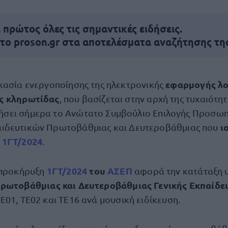
πρώτος όλες τις σημαντικές ειδήσεις.
 το proson.gr στα αποτελέσματα αναζήτησης τη
εφαρμογής λο
ικασία ενεργοποίησης της ηλεκτρονικής
ς κληρωτίδας
, που βασίζεται στην αρχή της τυχαιότητ
σει σήμερα το Ανώτατο Συμβούλιο Επιλογής Προσωπ
ι
ιδευτικών Πρωτοβάθμιας και Δευτεροβάθμιας που
 1ΓΤ/2024
.
1ΓΤ
/
2024
του
ΑΣΕΠ
 προκήρυξη
αφορά
την κατάταξη
ρωτοβάθμιας και Δευτεροβάθμιας Γενικής Εκπαίδ
Ε01, ΤΕ02 και ΤΕ16 ανά μουσική ειδίκευση.