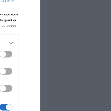
ον μικρότερο
B’s List of
er and store
to grant or
θμούντων
ed purposes
 σας
στών σε 2