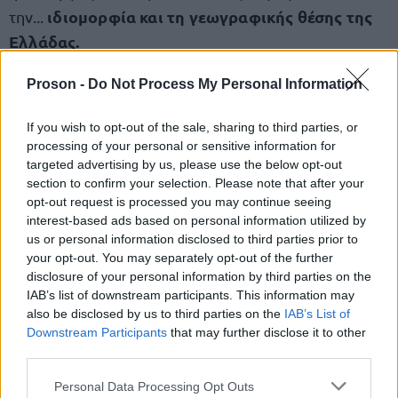
ιδιομορφία και τη γεωγραφικής θέσης της
την...
Ελλάδας.
Proson -
Do Not Process My Personal Information
«Στις άλλες χώρες υπάρχουν αποκεντρωμένα
συστήματα τοπικής εμβέλεια,
εδώ έχουμε κοινούς
If you wish to opt-out of the sale, sharing to third parties, or
πίνακες που τρέχουν με μοριοδότηση του ΑΣΕΠ
processing of your personal or sensitive information for
targeted advertising by us, please use the below opt-out
και για να κάνουμε τοπική πρόσκληση πρέπει να
section to confirm your selection. Please note that after your
μην έχει γίνει πολλαπλά αποδοχή της θέσης», είπε
opt-out request is processed you may continue seeing
κα. Ζαχαράκη.
συγκεκριμένα η
interest-based ads based on personal information utilized by
us or personal information disclosed to third parties prior to
your opt-out. You may separately opt-out of the further
Εμείς δεν θέλουμε να φτάνει το πρόβλημα στο
«
disclosure of your personal information by third parties on the
υπουργό
, ούτε να λέω ότι το πρόβλημα λύθηκε
IAB’s list of downstream participants. This information may
also be disclosed by us to third parties on the
IAB’s List of
κατόπιν ενεργειών μου, αλλά να λύνονται τα
Downstream Participants
that may further disclose it to other
προβλήματα σε επίπεδο αποκεντρωμένο», είπε η
third parties.
κυρία Ζαχαράκη και στο σημείο αυτό διευκρίνισε
Please note that this website/app uses one or more Google
Personal Data Processing Opt Outs
Διεύθυνσης Εκπαίδευσης
ότι λύθηκε μέσω της