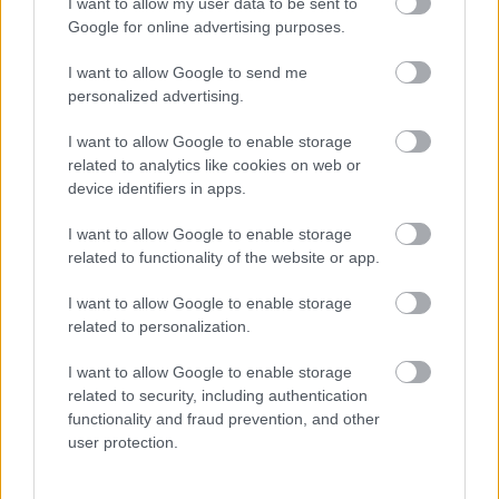
μέρες
I want to allow my user data to be sent to
Google for online advertising purposes.
I want to allow Google to send me
personalized advertising.
Μάθε πρώτος όλες τις σημαντικές
I want to allow Google to enable storage
ειδήσεις.
related to analytics like cookies on web or
Βάλε το proson.gr στα αποτελέσματα
device identifiers in apps.
αναζήτησης της Google
I want to allow Google to enable storage
related to functionality of the website or app.
I want to allow Google to enable storage
related to personalization.
Δημοφιλείς Ειδήσεις
I want to allow Google to enable storage
related to security, including authentication
functionality and fraud prevention, and other
user protection.
Αυτό το επίδομα δίνει 300 ευρώ - Δεν
χρειάζεται αίτηση