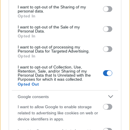
services and may gather and store information including but
στα Χανιά
, το πρόβλημα για το οποίο ένα
not limited to your visit or usage behaviour. You may click to
I want to opt-out of the Sharing of my
personal data.
grant or deny consent to Google and its third-party tags to
κοριτσάκι της απήυθυνε προσωπικό μήνυμα.
Opted In
use your data for below specified purposes in below Google
consent section.
I want to opt-out of the Sale of my
Personal Data.
Οι δηλώσεις της υπουργού
Opted In
I want to opt-out of processing my
Personal Data for Targeted Advertising.
Opted In
ΑΣΕΠ: Πιστοποίηση Αγγλικών σε
I want to opt-out of Collection, Use,
μόνο 2 ημέρες στα χέρια σας
Retention, Sale, and/or Sharing of my
Personal Data that Is Unrelated with the
Purposes for which it was collected.
Opted Out
Google consents
I want to allow Google to enable storage
related to advertising like cookies on web or
ΑΣΕΠ: Εξ αποστάσεως η πιο Εύκολη
device identifiers in apps.
Πιστοποίηση Υπολογιστών σε 2