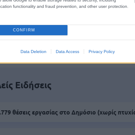
cation functionality and fraud prevention, and other user protection.
CONFIRM
πρώτος όλες τις σημαντικές ειδήσεις.
 το proson.gr στα αποτελέσματα αναζήτησης τη
Data Deletion
Data Access
Privacy Policy
είς Ειδήσεις
.779 θέσεις εργασίας στο Δημόσιο (χωρίς πτυχί