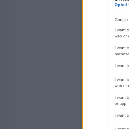
πολλά μαθήματα 
Opted 
εξοπλισμό που θ
για τα σχολεία».
Google 
I want t
web or d
Κλείνοντας, επισ
«Ας πάρουν λίγο 
I want t
αποτελέσματα».
purpose
I want 
I want t
ΑΣΕΠ: Πισ
web or d
I want t
or app.
I want t
ΑΣΕΠ: Εξ 
I want t