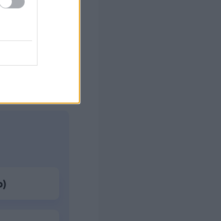
ς Google
ο)