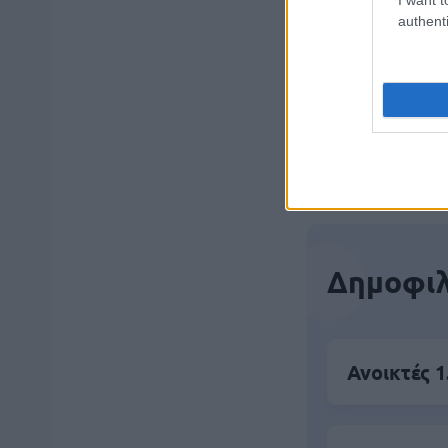
μέρες
authenti
Μάθε 
Βάλε
Δημοφιλ
Ανοικτές 1