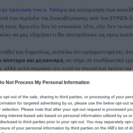
την
πρόταση του κ. Τσίπρα
για κατάργηση των πανελ
ατά την περίοδο της διακυβέρνησης από τον ΣΥΡΙΖΑ δε
ή τους. Άρα είτε δεν το εννοούσε τότε, είτε δεν το κα
πει να μας εξηγήσει τι θα αντιπρότεινε ως προς αυτό
τηθεί και δημοσίως, πιστεύω ότι πράγματι πρέπει, ότ
ο σύστημα και μηχανισμό
, να πάμε σε εναλλακτικό τ
, αλλά αυτό σημαίνει ότι αυτή τη στιγμή και πρέπει ν
 και πάνω άτομα δουλεύουν σε ειδικές ομάδες εργασ
Do Not Process My Personal Information
εθνικό απολυτήριο
».
to opt-out of the sale, sharing to third parties, or processing of your per
κρατικού διπλώματος γλωσ
ρθηκε στη σημασία ενός
formation for targeted advertising by us, please use the below opt-out s
r selection. Please note that after your opt-out request is processed y
μαθητές
ρεάν, που θα αξιοποιούν οι
, με στόχο τη μεί
eing interest-based ads based on personal information utilized by us or
στα φροντιστήρια. Στο ίδιο πλαίσιο μίλησε και για το
disclosed to third parties prior to your opt-out. You may separately opt-
υ έχει ξεκινήσει η κυβέρνηση και, όπως είπε, κερδίζε
losure of your personal information by third parties on the IAB’s list of