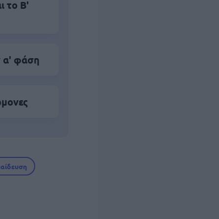
 το Β'
 α' φάση
ώμονες
παίδευση