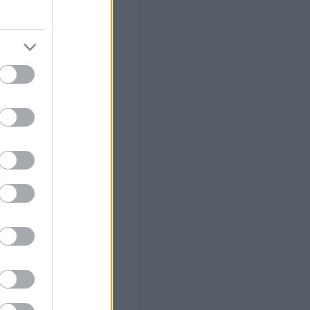
, και βέβαια νέο
τικό εξοπλισμό
άσεις
, λέγοντας:
α
 σας
στών σε 2