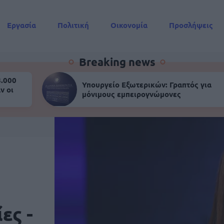
Εργασία
Πολιτική
Οικονομία
Προσλήψεις
Συντάξεις
Breaking news
8.000
Υπουργείο Εξωτερικών: Γραπτός για
ν οι
μόνιμους εμπειρογνώμονες
ες -