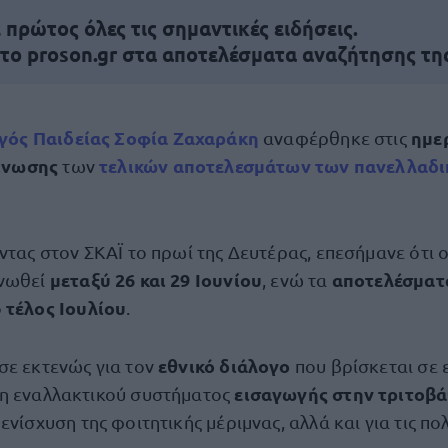
πρώτος όλες τις σημαντικές ειδήσεις.
 το proson.gr στα αποτελέσματα αναζήτησης τη
γός Παιδείας Σοφία Ζαχαράκη
ημε
αναφέρθηκε στις
ίνωσης
τελικών αποτελεσμάτων
των
πανελλαδι
των
ντας στον ΣΚΑΪ το πρωί της Δευτέρας, επεσήμανε ότι 
μεταξύ 26 και 29 Ιουνίου
αποτελέσμα
ινωθεί
, ενώ τα
τέλος Ιουλίου
ο
.
εθνικό διάλογο
σε εκτενώς για τον
που βρίσκεται σε ε
εισαγωγής στην τριτοβ
η εναλλακτικού συστήματος
ν ενίσχυση της φοιτητικής μέριμνας, αλλά και για τις πολ