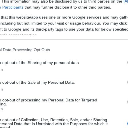
. This information may also be disclosed by us to third parties on the
IA
Participants
that may further disclose it to other third parties.
δημιουργία νέων τμ
ύστημα θα συμπαρασύρει και τη
 that this website/app uses one or more Google services and may gath
αιότερων τμημάτων
, εννοώ στα ΑΕΙ, και το λέω αυτό, 
including but not limited to your visit or usage behaviour. You may click 
πανάσταση αυτή τη στιγμή με την τεχνητή νοημοσύνη, 
 to Google and its third-party tags to use your data for below specifi
αρωχημένα, δηλαδή πολλά δεν έχουν λόγο ύπαρξης».
ogle consent section.
l Data Processing Opt Outs
α τις βάσεις
o opt-out of the Sharing of my personal data.
μη κρατικών μη κερ
ης στην προοπτική λειτουργίας
In
, ώστε οι μαθητές που δεν πετυχαίνουν την εισαγωγή 
o opt-out of the Sale of my Personal Data.
ουν εναλλακτική επιλογή.
In
κατάργησης των πανελλαδικών
νο
, τόνισε πως «αυτό
to opt-out of processing my Personal Data for Targeted
ing.
ν έρθει και το αποτέλεσμα και το συμπέρασμα της επι
In
α τα παιδιά που είναι τώρα στο γυμνάσιο τελευταίας 
o opt-out of Collection, Use, Retention, Sale, and/or Sharing
για μετά, τα παιδιά όμως αυτά να ξέρετε ότι από το 27 
ersonal Data that Is Unrelated with the Purposes for which it
lected.