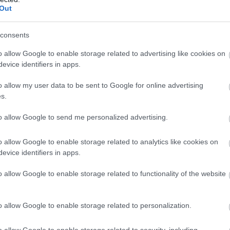
καινούργια βιβλία, καινούργια προγράμματα σπουδών
Out
α στείλουμε από διαδραστικούς πίνακες, από νέο αθλη
consents
o allow Google to enable storage related to advertising like cookies on
νωρίς για εκτιμήσεις σχετικά με τις β
evice identifiers in apps.
ήμανε ότι είναι
τα παιδιά τις ανάσες τους, και σύντομα θα έχουν και τ
o allow my user data to be sent to Google for online advertising
s.
to allow Google to send me personalized advertising.
o allow Google to enable storage related to analytics like cookies on
τοποίηση Αγγλικών σε μόνο 2 ημέρες στα χέρια
evice identifiers in apps.
o allow Google to enable storage related to functionality of the website
o allow Google to enable storage related to personalization.
αποστάσεως η πιο Εύκολη Πιστοποίηση Υπολογι
o allow Google to enable storage related to security, including