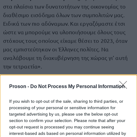
στα πλαίσια των δυνατοτήτων της οικονομίας το
διαθέσιμο εισόδημα όλων των συμπολιτών μας.
Ειδικά των πιο αδύναμων. Και εργαζόμαστε έτσι
ώστε να μπορούμε να υλοποιήσουμε όλους τους
στόχους τους οποίους είχαμε θέσει το 2023, όταν
μας εμπιστεύτηκαν οι Έλληνες πολίτες. Να
αναλάβουμε τη διακυβέρνηση της χώρας γι’ αυτή
την τετραετία».
«Είναι η πρώτη μέρα εφαρμογής της νέας αύξησης
Proson -
Do Not Process My Personal Information
του κατώτατου μισθού κατά 50 ευρώ το μήνα, κατά
6% σε σχέση με πέρυσι
», δήλωσε η υπουργός Νίκη
If you wish to opt-out of the sale, sharing to third parties, or
processing of your personal or sensitive information for
Κεραμέως σημειώνοντας ότι η αύξηση είναι 35% σε
targeted advertising by us, please use the below opt-out
σχέση με το 2019.
section to confirm your selection. Please note that after your
opt-out request is processed you may continue seeing
interest-based ads based on personal information utilized by