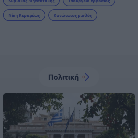
Κυριάκος Μητσοτάκης
Υπουργείο Εργασίας
Νίκη Κεραμέως
Κατώτατος μισθός
Πολιτική