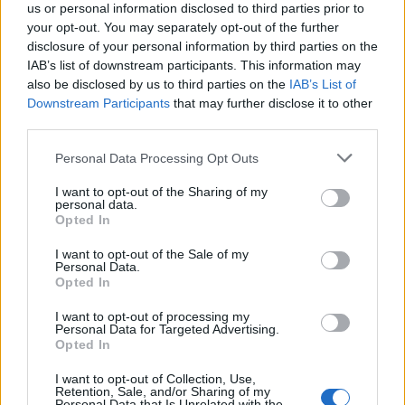
Ερωτήσεις και απαντήσεις για τον
us or personal information disclosed to third parties prior to
κατώτατο μισθό
your opt-out. You may separately opt-out of the further
disclosure of your personal information by third parties on the
IAB’s list of downstream participants. This information may
Μέσα από μία σειρά χρηστικών βίντεο που
also be disclosed by us to third parties on the
IAB’s List of
δημοσίευσε στα κοινωνικά της δίκτυα, η υπουργός
Downstream Participants
that may further disclose it to other
Νίκη
Εργασίας και Κοινωνικής Ασφάλισης
third parties.
Κεραμέως
απαντά σε εύλογα ερωτήματα πολιτών
Please note that this website/app uses one or more Google
Personal Data Processing Opt Outs
που αφορούν τη νέα αύξηση στον κατώτατο μισθό.
services and may gather and store information including but
not limited to your visit or usage behaviour. You may click to
I want to opt-out of the Sharing of my
Η νέα αύξηση για το 2025 ανέρχεται σε 6,02% και
personal data.
grant or deny consent to Google and its third-party tags to
Opted In
σύμφωνα με την ίδια, ωφελεί συνολικά πάνω από
use your data for below specified purposes in below Google
1,6 εκατομμύρια πολίτες.
consent section.
I want to opt-out of the Sale of my
Personal Data.
Opted In
Πόσο ανεβαίνει τελικά ο κατώτατος μισθός;
I want to opt-out of processing my
Personal Data for Targeted Advertising.
Opted In
Ο κατώτατος μισθός ανεβαίνει κατά 50 ευρώ μικτά
το μήνα. Αυτό σημαίνει από 34 έως 43 ευρώ
I want to opt-out of Collection, Use,
Retention, Sale, and/or Sharing of my
μεγαλύτερος καθαρός μισθός τον μήνα και από 473
Personal Data that Is Unrelated with the