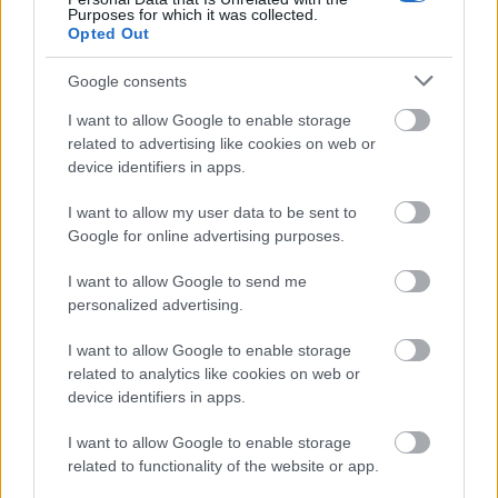
Purposes for which it was collected.
έως 606 μεγαλύτερος καθαρός μισθός τον χρόνο,
Opted Out
ανάλογα με την οικογενειακή κατάσταση καθενός.
Google consents
Τα παραπάνω ποσά προκύπτουν από τη νέα αύξηση
I want to allow Google to enable storage
του κατώτατου μισθού που ξεκινάει σήμερα 1η
related to advertising like cookies on web or
Απριλίου.
device identifiers in apps.
I want to allow my user data to be sent to
Εργάζομαι σε μερική απασχόληση με κατώτατο
Google for online advertising purposes.
μισθό. Θα έχω αύξηση;
I want to allow Google to send me
personalized advertising.
Η αύξηση του κατώτατου μισθού αφορά κάθε
μορφή εργασίας: την πλήρη, τη μερική, την εκ
I want to allow Google to enable storage
related to analytics like cookies on web or
περιτροπής, κατ΄ αναλογία προφανώς των ωρών
device identifiers in apps.
που εργάζεσαι. Άρα ναι, η αύξηση του κατώτατου
μισθού επηρεάζει και τη μερική απασχόληση.
I want to allow Google to enable storage
related to functionality of the website or app.