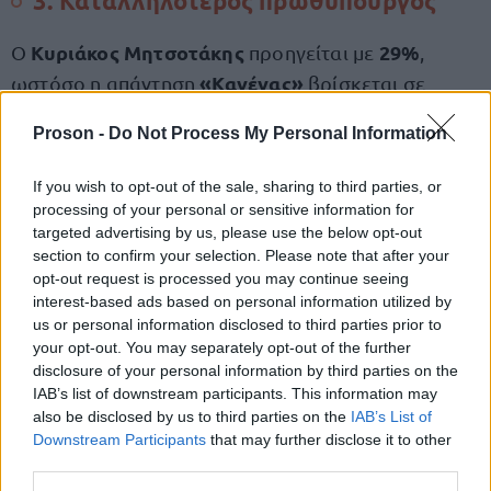
3. Καταλληλότερος πρωθυπουργός
Κυριάκος Μητσοτάκης
29%
Ο
προηγείται με
,
«Κανένας»
ωστόσο η απάντηση
βρίσκεται σε
28,7%
απόσταση αναπνοής με
. Ακολουθεί η Ζωή
Proson -
Do Not Process My Personal Information
Κωνσταντοπούλου με 8,8%, ξεπερνώντας τον Νίκο
Ανδρουλάκη (6,1%).
If you wish to opt-out of the sale, sharing to third parties, or
processing of your personal or sensitive information for
targeted advertising by us, please use the below opt-out
4. Αγρότες και ακρίβεια
section to confirm your selection. Please note that after your
opt-out request is processed you may continue seeing
Αγροτικά:
57%
Το
των πολιτών πιστεύει ότι η
interest-based ads based on personal information utilized by
us or personal information disclosed to third parties prior to
κυβέρνηση δεν ικανοποίησε τα αιτήματα των
your opt-out. You may separately opt-out of the further
αγροτών. Παρά τη συμπάθεια προς τα αιτήματα,
disclosure of your personal information by third parties on the
53,5%
το
διαφωνεί με τους αποκλεισμούς των
IAB’s list of downstream participants. This information may
also be disclosed by us to third parties on the
IAB’s List of
εθνικών οδών.
Downstream Participants
that may further disclose it to other
third parties.
Οικονομία:
Η απαισιοδοξία κυριαρχεί, με το