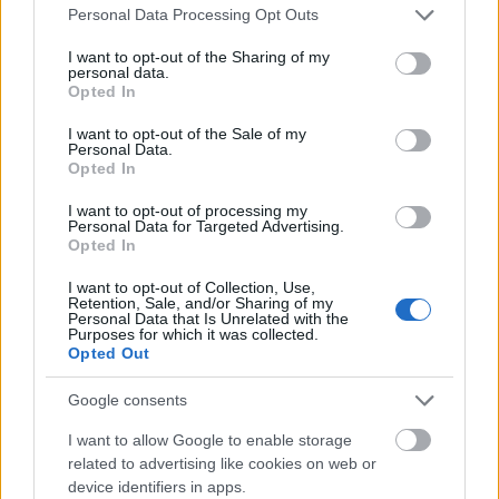
Please note that this website/app uses one or more Google
Personal Data Processing Opt Outs
44,3%
να προβλέπει χειροτέρευση των
services and may gather and store information including but
ακρίβεια (51%)
οικονομικών του το 2026. Η
not limited to your visit or usage behaviour. You may click to
I want to opt-out of the Sharing of my
personal data.
grant or deny consent to Google and its third-party tags to
παραμένει το νούμερο ένα πρόβλημα της χώρας.
Opted In
use your data for below specified purposes in below Google
consent section.
I want to opt-out of the Sale of my
Personal Data.
Γεωπολιτικά:
83,8%
Σαρωτικό ποσοστό
Opted In
ανησυχεί για τις διεθνείς αναταράξεις, με το
I want to opt-out of processing my
80,7%
να ζητά πολιτική σταθερότητα και ισχυρή
Personal Data for Targeted Advertising.
ηγεσία
Opted In
I want to opt-out of Collection, Use,
Retention, Sale, and/or Sharing of my
Personal Data that Is Unrelated with the
Purposes for which it was collected.
ΑΣΕΠ: Πιστοποίηση Αγγλικών σε
Opted Out
μόνο 2 ημέρες στα χέρια σας
Google consents
I want to allow Google to enable storage
related to advertising like cookies on web or
device identifiers in apps.