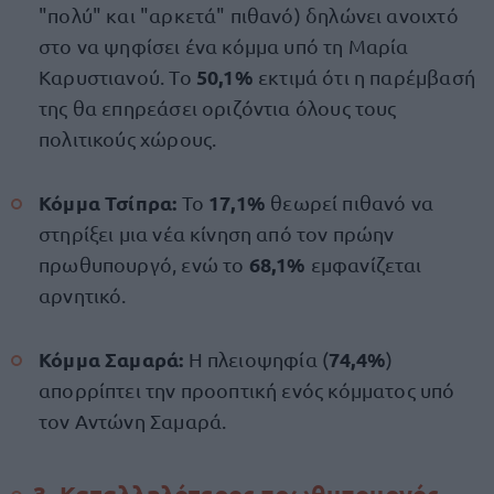
"πολύ" και "αρκετά" πιθανό) δηλώνει ανοιχτό
στο να ψηφίσει ένα κόμμα υπό τη Μαρία
50,1%
Καρυστιανού. Το
εκτιμά ότι η παρέμβασή
της θα επηρεάσει οριζόντια όλους τους
πολιτικούς χώρους.
Κόμμα Τσίπρα:
17,1%
Το
θεωρεί πιθανό να
στηρίξει μια νέα κίνηση από τον πρώην
68,1%
πρωθυπουργό, ενώ το
εμφανίζεται
αρνητικό.
Κόμμα Σαμαρά:
74,4%
Η πλειοψηφία (
)
απορρίπτει την προοπτική ενός κόμματος υπό
τον Αντώνη Σαμαρά.