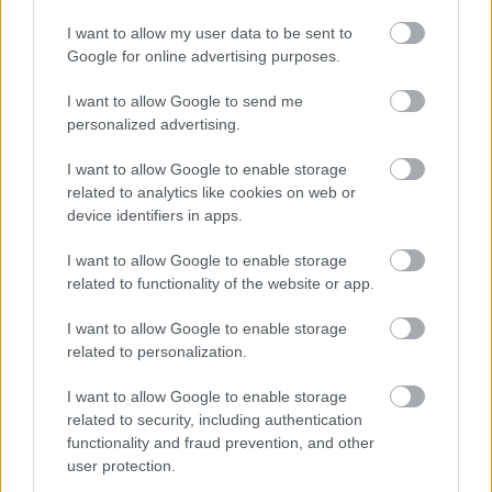
I want to allow my user data to be sent to
ΑΣΕΠ: Εξ αποστάσεως η πιο Εύκολη
Google for online advertising purposes.
Πιστοποίηση Υπολογιστών σε 2
μέρες
I want to allow Google to send me
personalized advertising.
I want to allow Google to enable storage
related to analytics like cookies on web or
device identifiers in apps.
Μάθε πρώτος όλες τις σημαντικές
ειδήσεις.
I want to allow Google to enable storage
related to functionality of the website or app.
Βάλε το proson.gr στα αποτελέσματα
αναζήτησης της Google
I want to allow Google to enable storage
related to personalization.
I want to allow Google to enable storage
related to security, including authentication
Δημοφιλείς Ειδήσεις
functionality and fraud prevention, and other
user protection.