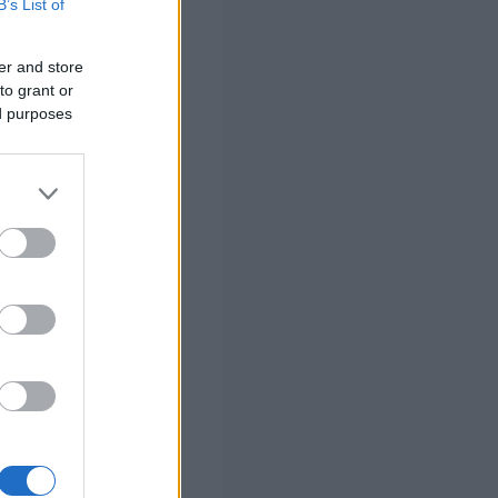
B’s List of
er and store
to grant or
ed purposes
ίου 2025
ο
Τρίτη 25
την
και
πως στο