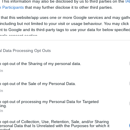
. This information may also be disclosed by us to third parties on the
IA
Participants
that may further disclose it to other third parties.
ις καταβάλλει την Τρίτη 25 Φεβρουαρίου 2025
 that this website/app uses one or more Google services and may gath
including but not limited to your visit or usage behaviour. You may click 
 καταβάλλει την Τρίτη 25 Φεβρουαρίου 2025
 to Google and its third-party tags to use your data for below specifi
ogle consent section.
Μισθωτών) θα τις καταβάλλει την Τρίτη 25 Φεβρουαρ
l Data Processing Opt Outs
ς καταβάλλει την Τρίτη 25 Φεβρουαρίου 2025
o opt-out of the Sharing of my personal data.
α τις καταβάλλει την Τρίτη 25 Φεβρουαρίου 2025
In
ΕΦΚΑ
Δημόσι
ταμεία του
θα τις καταβάλλουν όπως το
o opt-out of the Sale of my Personal Data.
 2025
In
to opt-out of processing my Personal Data for Targeted
ing.
συντάξεις Ενόπλων Δυνάμεων, Σωμάτων Ασφαλείας 
In
Σώματος του Φεβρουαρίου 2025 θα καταβληθούν ό
o opt-out of Collection, Use, Retention, Sale, and/or Sharing
ίτη 25 Φεβρουαρίου 2025
.
ersonal Data that Is Unrelated with the Purposes for which it
lected.