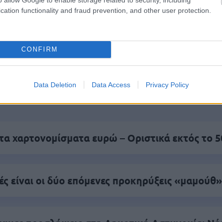
cation functionality and fraud prevention, and other user protection.
πρώτος όλες τις σημαντικές ειδήσεις.
 το proson.gr στα αποτελέσματα αναζήτησης τη
CONFIRM
Data Deletion
Data Access
Privacy Policy
είς Ειδήσεις
τα χαρτονομίσματα ευρώ – Οριστικά εκτός το 
ς είναι οι δύο επόμενες προκηρύξεις «μαμούθ»