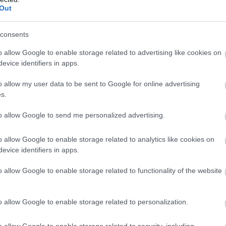
Out
υπουργείου Εργασίας
τι με απόφαση του
, σε συνεργα
ΕΦΚΑ
, οι κύριες και επικουρικές συντάξεις πληρώνοντα
consents
o allow Google to enable storage related to advertising like cookies on
evice identifiers in apps.
o allow my user data to be sent to Google for online advertising
τοποίηση Αγγλικών σε μόνο 2 ημέρες στα χέρια
s.
to allow Google to send me personalized advertising.
o allow Google to enable storage related to analytics like cookies on
evice identifiers in apps.
αποστάσεως η πιο Εύκολη Πιστοποίηση Υπολογι
o allow Google to enable storage related to functionality of the website
o allow Google to enable storage related to personalization.
o allow Google to enable storage related to security, including