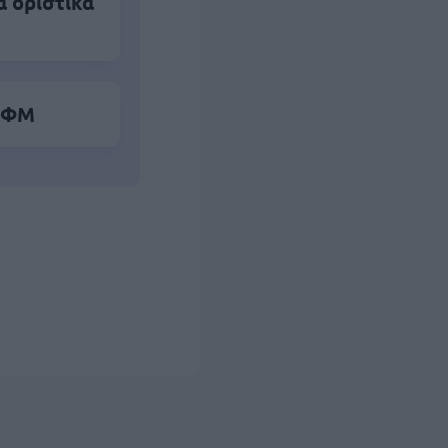
α οριστικά
 ΑΦΜ