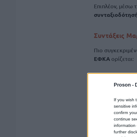
Επιπλέον, μέσω 
συνταξιοδότησ
Συντάξεις Μα
Πιο συγκεκριμέν
ΕΦΚΑ
ορίζεται:
Για τους μισ
Proson -
Για τους μη 
μήνα.
If you wish 
sensitive in
confirm you
Συγκεκριμένα:
continue se
information 
further disc
ΙΚΑ
Το
θα τις