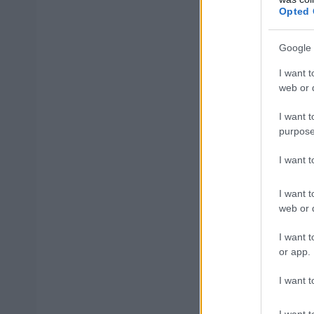
Opted 
Υπενθυμίζεται ό
e-
διοίκηση του
Google 
ημερομηνία.
I want t
web or d
I want t
ΑΣΕΠ: Πισ
purpose
I want 
I want t
web or d
ΑΣΕΠ: Εξ 
I want t
μέρες
or app.
I want t
I want t