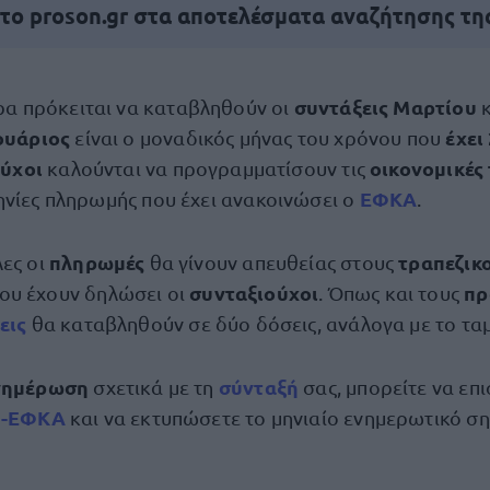
 το proson.gr στα αποτελέσματα αναζήτησης τη
συντάξεις Μαρτίου
ρα πρόκειται να καταβληθούν οι
κ
ουάριος
έχει
είναι ο μοναδικός μήνας του χρόνου που
ούχοι
οικονομικές
καλούνται να προγραμματίσουν τις
ΕΦΚΑ
ηνίες πληρωμής που έχει ανακοινώσει ο
.
πληρωμές
τραπεζικ
λες οι
θα γίνουν απευθείας στους
συνταξιούχοι
πρ
ου έχουν δηλώσει οι
. Όπως και τους
εις
θα καταβληθούν σε δύο δόσεις, ανάλογα με το τα
νημέρωση
σύνταξή
σχετικά με τη
σας, μπορείτε να επ
e-ΕΦΚΑ
και να εκτυπώσετε το μηνιαίο ενημερωτικό σ