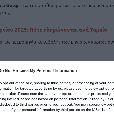
Gov.gr
του
, έχετε πρόσβαση σε υπηρεσίες που αφορού
ή
σας.
ρτίου 2025: Πότε πληρώνονται ανά Ταμείο
α, ως ημερομηνία καταβολής των μηνιαίων κύριων συ
θωτούς
, η προτελευταία εργάσιμη ημέρα του προηγού
Do Not Process My Personal Information
μισθωτούς
, η τέταρτη τελευταία εργάσιμη ημέρα του
to opt-out of the sale, sharing to third parties, or processing of your per
formation for targeted advertising by us, please use the below opt-out s
r selection. Please note that after your opt-out request is processed y
eing interest-based ads based on personal information utilized by us or
disclosed to third parties prior to your opt-out. You may separately opt-
losure of your personal information by third parties on the IAB’s list of
 καταβάλλει την Πέμπτη 27 Φεβρουαρίου 2025