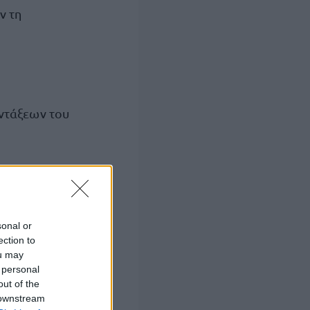
ν τη
ντάξεων του
μενου μήνα.
 προηγούμενου
sonal or
ection to
ou may
 personal
out of the
 downstream