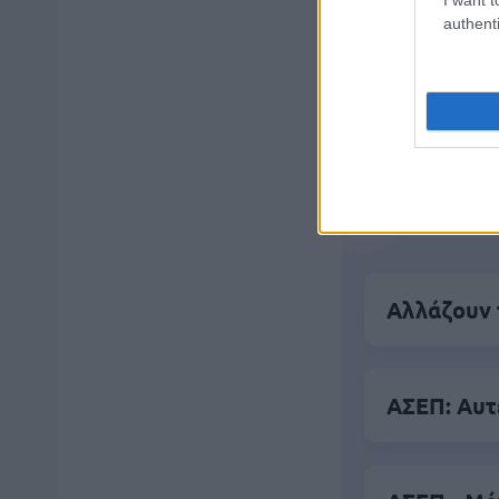
authenti
Μάθε 
Βάλε
Δημοφιλ
Αλλάζουν 
ΑΣΕΠ: Αυτέ