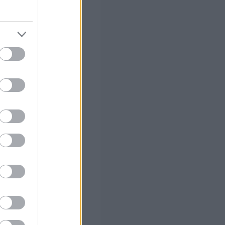
σία με τη
ι την ίδια
 σας
στών σε 2