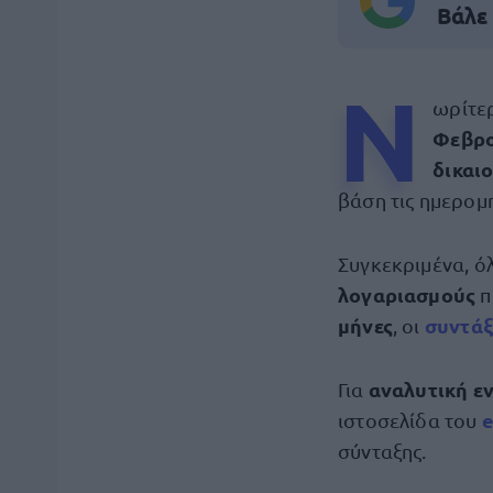
Βάλε
Ν
ωρίτε
Φεβρ
δικαι
βάση τις ημερομ
Συγκεκριμένα, ό
λογαριασμούς
π
μήνες
συντάξ
, οι
αναλυτική ε
Για
ιστοσελίδα του
σύνταξης.