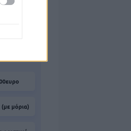
ς Google
500ευρο
 (με μόρια)