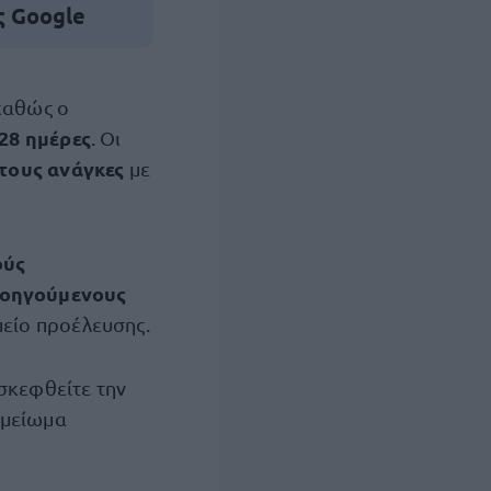
ς Google
αθώς ο
 28 ημέρες
. Οι
 τους ανάγκες
με
ούς
οηγούμενους
μείο προέλευσης.
ισκεφθείτε την
ημείωμα