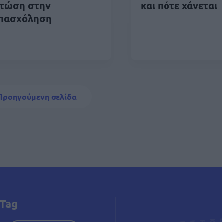
τώση στην
και πότε χάνεται
πασχόληση
δοποίηση
Προηγούμενη σελίδα
Προηγούμενη σελίδα
Tag