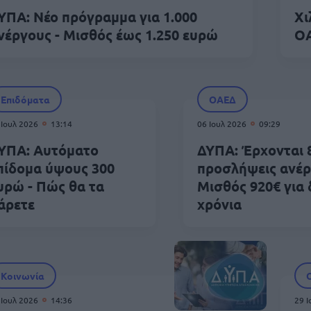
ΥΠΑ: Νέο πρόγραμμα για 1.000
Xι
νέργους - Μισθός έως 1.250 ευρώ
ΟΑ
Επιδόματα
ΟΑΕΔ
 Ιουλ 2026
13:14
06 Ιουλ 2026
09:29
ΥΠΑ: Αυτόματο
ΔΥΠΑ: Έρχονται 
πίδομα ύψους 300
προσλήψεις ανέρ
υρώ - Πώς θα τα
Μισθός 920€ για
άρετε
χρόνια
Κοινωνία
 Ιουλ 2026
14:36
29 