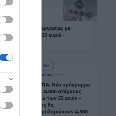
ΟΑΕΔ
Ιουν 2026
09:49
ΠΑ: 1.000 θέσεις εργασίας με
ιδότηση έως 14.220 ευρώ -
οιχτές οι αιτήσεις
ΟΑΕΔ
21 Ιουν 2026
11:42
εκινά
ΔΥΠΑ: Νέο πρόγραμμα
για 8.000 ανέργους
άνω των 55 ετών –
ΥΠΑ
Πώς θα
γίας
συμπληρώσουν 4.500