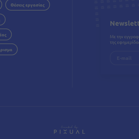
Θέσεις εργασίας
η
Newslet
έας
Με την εγγραφ
της εφημερίδας
έρισμα