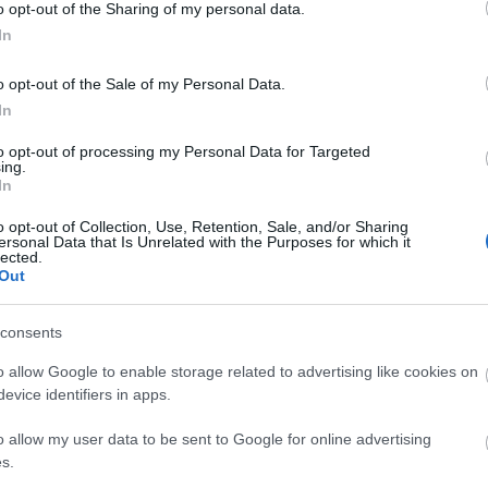
o opt-out of the Sharing of my personal data.
Επιδόματα
In
 Ιουν 2026
05:30
22 
o opt-out of the Sale of my Personal Data.
In
πίδομα 300 ευρώ από τη ΔΥΠΑ - Δεν
ΔΥ
παιτείται αίτηση
επ
to opt-out of processing my Personal Data for Targeted
ing.
Αν
In
o opt-out of Collection, Use, Retention, Sale, and/or Sharing
ersonal Data that Is Unrelated with the Purposes for which it
lected.
Οικονομία
Παιδεία
Out
 Ιουν 2026
08:57
22 Ιουν 2026
07:49
consents
-ΕΦΚΑ-ΔΥΠΑ:
Αναπληρωτές : Ξ
o allow Google to enable storage related to advertising like cookies on
ληρώνονται από
η αποστολή
evice identifiers in apps.
ήμερα 1.382.802.408
δικαιολογητικών
υρώ
απόλυσης για Δ
o allow my user data to be sent to Google for online advertising
s.
και επίδομα ανερ