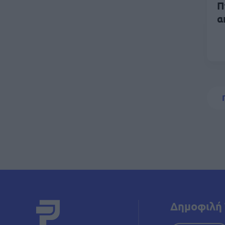
Π
α
Σελι
Δημοφιλή 