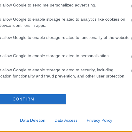
to allow Google to send me personalized advertising.
o allow Google to enable storage related to analytics like cookies on
evice identifiers in apps.
Κοινωνία
o allow Google to enable storage related to functionality of the website
 Ιουν 2026
15:27
17 
ΥΠΑ: Στους 660.682 οι
e-
o allow Google to enable storage related to personalization.
γγεγραμμένοι άνεργοι τον Μάιο
Πα
o allow Google to enable storage related to security, including
cation functionality and fraud prevention, and other user protection.
Κοινωνία
Επιδόματα
CONFIRM
 Ιουν 2026
13:27
05 Ιουν 2026
05:00
ΛΣΤΑΤ: Στο 10,6% η
Νέο επίδομα ανερ
νεργία το πρώτο
Ποιοι θα πάρουν
Data Deletion
Data Access
Privacy Policy
ρίμηνο του 2026 –
περισσότερα χρ