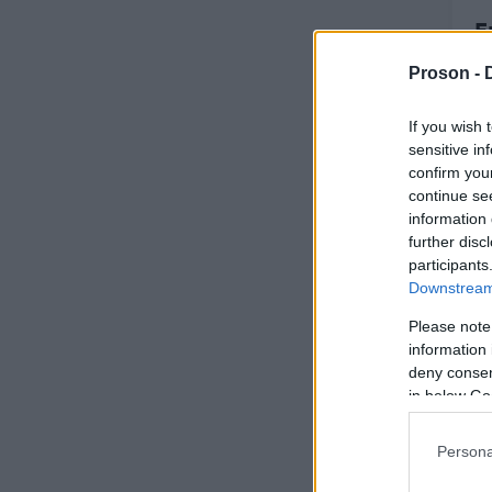
Ε
Ι
Proson -
ε
If you wish 
sensitive in
confirm you
continue se
information 
28
further disc
Ε
participants
Downstream 
τ
ά
Please note
information 
deny consent
in below Go
Persona