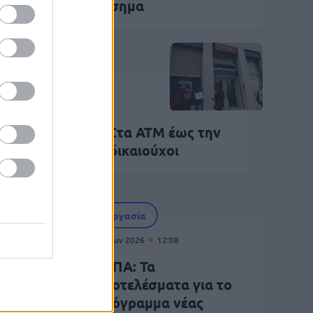
ένσημα
Επιδόματα
Ιουν 2026
11:36
ΕΦΚΑ και ΔΥΠΑ: Στα ΑΤΜ έως την
ρασκευή 48.000 δικαιούχοι
Εργασία
04 Ιουν 2026
12:08
γίας:
ΔΥΠΑ: Τα
αποτελέσματα για το
ήματα
πρόγραμμα νέας