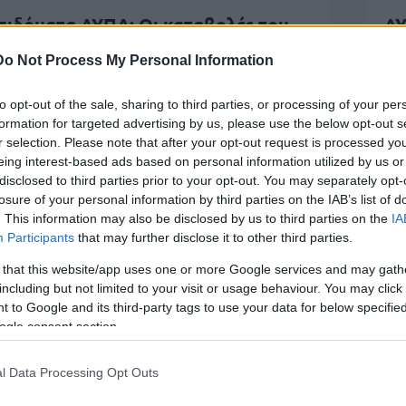
πιδόματα ΔΥΠΑ: Οι καταβολές του
ΔΥ
ουνίου σε ανέργους, γονείς και
Δη
Do Not Process My Personal Information
ργαζόμενους
κά
to opt-out of the sale, sharing to third parties, or processing of your per
formation for targeted advertising by us, please use the below opt-out s
r selection. Please note that after your opt-out request is processed y
Κοινωνία
ΟΑΕΔ
eing interest-based ads based on personal information utilized by us or
disclosed to third parties prior to your opt-out. You may separately opt-
 Ιουν 2026
05:00
24 Ιουν 2026
11:40
losure of your personal information by third parties on the IAB’s list of
πίδομα 300 ευρώ από
ΔΥΠΑ: Νέο πρόγ
. This information may also be disclosed by us to third parties on the
IA
Participants
that may further disclose it to other third parties.
η ΔΥΠΑ: Ποιοι
για 8.000 ανέργου
νεργοι το δικαιούνται
Μισθός 920 ευρ
 that this website/app uses one or more Google services and may gath
including but not limited to your visit or usage behaviour. You may click 
 to Google and its third-party tags to use your data for below specifi
ogle consent section.
l Data Processing Opt Outs