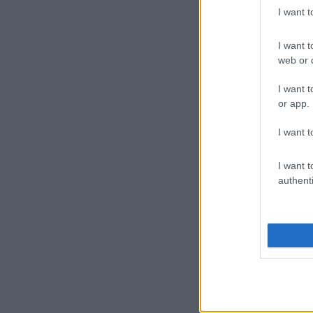
I want 
I want t
web or d
I want t
19
or app.
Δ
I want t
ε
I want t
authenti
05
Ε
α
τ