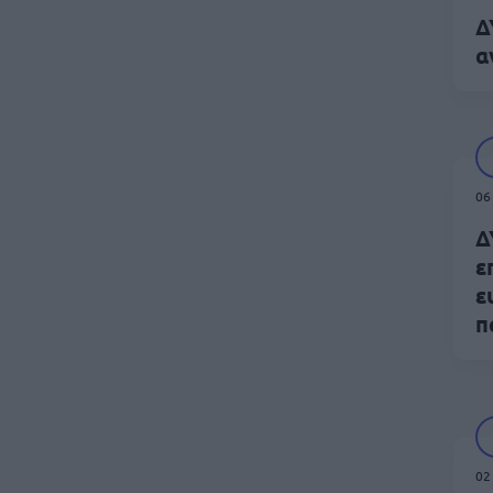
Δ
α
06
Δ
ε
ε
π
02