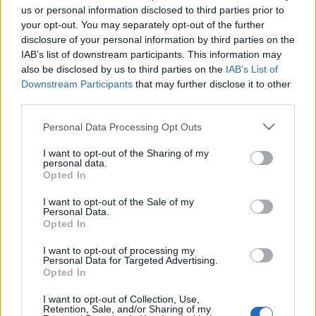
us or personal information disclosed to third parties prior to
Κόσμος
your opt-out. You may separately opt-out of the further
disclosure of your personal information by third parties on the
13 Ιουν 2025
09:19
IAB’s list of downstream participants. This information may
also be disclosed by us to third parties on the
IAB’s List of
Αεροπορική τραγωδία στην Ινδία με πάνω από 260
Downstream Participants
that may further disclose it to other
νεκρούς - Βρέθηκε το μαύρο κουτί
third parties.
Please note that this website/app uses one or more Google
Personal Data Processing Opt Outs
Κόσμος
services and may gather and store information including but
not limited to your visit or usage behaviour. You may click to
I want to opt-out of the Sharing of my
08 Μαΐ 2025
10:24
personal data.
grant or deny consent to Google and its third-party tags to
Opted In
use your data for below specified purposes in below Google
Η αντίδραση του Πακιστάν θα καθορίσει την
consent section.
εξέλιξη της έντασης με την Ινδία – Τα τρία πιθανά
I want to opt-out of the Sale of my
Personal Data.
σενάρια
Opted In
I want to opt-out of processing my
Κόσμος
Personal Data for Targeted Advertising.
Opted In
07 Μαΐ 2025
09:57
I want to opt-out of Collection, Use,
RASFF: Επικίνδυνα επίπεδα MOSH/MOAH σε ρύζι
Retention, Sale, and/or Sharing of my