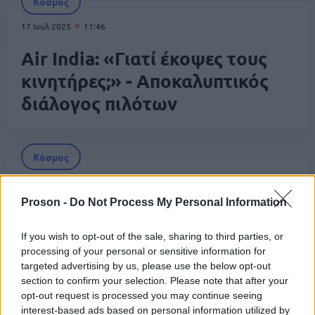
Κόσμος
17 Ιουλ 2025
11:46
Air India: «Γιατί έκοψες τους
κινητήρες;» - Αποκαλυπτικός
διάλογος πιλότων
Κόσμος
16 Ιουν 2025
09:16
Proson -
Do Not Process My Personal Information
Ινδία: Ανακτήθηκε και το
δεύτερο μαύρο κουτί του
If you wish to opt-out of the sale, sharing to third parties, or
processing of your personal or sensitive information for
Boeing 787 – Στους 279 οι
targeted advertising by us, please use the below opt-out
νεκροί
section to confirm your selection. Please note that after your
opt-out request is processed you may continue seeing
interest-based ads based on personal information utilized by