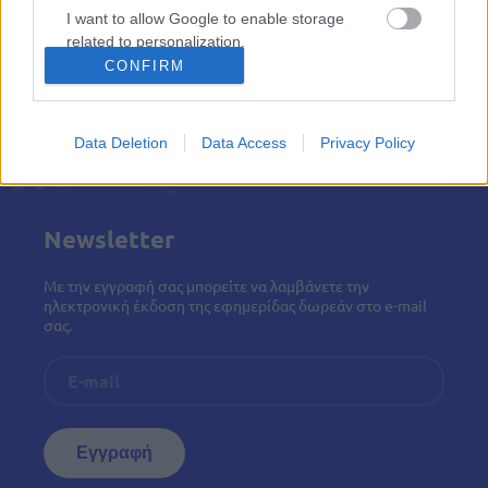
I want to allow Google to enable storage
Ιδιωτικός τομέας
Κοινωνικό Μέρισμα
related to personalization.
CONFIRM
I want to allow Google to enable storage
related to security, including authentication
functionality and fraud prevention, and other
Data Deletion
Data Access
Privacy Policy
user protection.
Newsletter
Με την εγγραφή σας μπορείτε να λαμβάνετε την
ηλεκτρονική έκδοση της εφημερίδας δωρεάν στο e-mail
σας.