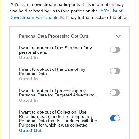
Μητρώου (ΑΦΜ), Αριθμό Μητρώου Κοινωνικής
IAB’s list of downstream participants. This information may
Ασφάλισης (ΑΜΚΑ), Αριθμό Δελτίου
also be disclosed by us to third parties on the
IAB’s List of
Downstream Participants
that may further disclose it to other
Ταυτότητας (ΑΔΤ).
third parties.
Please note that this website/app uses one or more Google
Η διασύνδεση υλοποιείται μέσω τυποποιημένων
Personal Data Processing Opt Outs
services and may gather and store information including but
ΑPIs
διεπαφών (
) ή άλλων κατάλληλων
not limited to your visit or usage behaviour. You may click to
I want to opt-out of the Sharing of my
personal data.
μηχανισμών διαλειτουργικότητας, είτε απευθείας
grant or deny consent to Google and its third-party tags to
Opted In
use your data for below specified purposes in below Google
είτε μέσω του Κέντρου Διαλειτουργικότητας του
consent section.
I want to opt-out of the Sale of my
Υπουργείου Ψηφιακής Διακυβέρνησης.
Personal Data.
Opted In
Η Εφαρμογή, για κάθε έγκυρο αίτημα που λαμβάνει
I want to opt-out of processing my
Personal Data for Targeted Advertising.
σύμφωνα με τα ως άνω οριζόμενα και σύμφωνα
Opted In
με τις υφιστάμενες τεχνικές προδιαγραφές και
I want to opt-out of Collection, Use,
ρυθμίσεις διαλειτουργικότητας, δύναται να καλεί
Retention, Sale, and/or Sharing of my
Personal Data that Is Unrelated with the
τις διαδικτυακές υπηρεσίες (web services) του
Purposes for which it was collected.
Opted Out
Κέντρου Διαλειτουργικότητας και ειδικά την