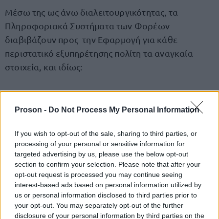
Μέσω της ως άνω διαλειτουργικότητας, τα
Πληροφοριακά Συστήματα των Φορέων
διαβιβάζουν προς την Εφαρμογή για κάθε
περιστατικό εξυπηρέτησης πολίτη τα αναγκαία
στοιχεία, και ιδίως:
στοιχεία
τα
του Φορέα και του σημείου
εξυπηρέτησης,
Proson -
Do Not Process My Personal Information
κωδικό
τον
της παρασχεθείσας υπηρεσίας,
If you wish to opt-out of the sale, sharing to third parties, or
processing of your personal or sensitive information for
targeted advertising by us, please use the below opt-out
ημερομηνία
την
και ώρα εξυπηρέτησης,
section to confirm your selection. Please note that after your
opt-out request is processed you may continue seeing
στοιχεία ταυτοποίησης
ένα από τα ακόλουθα
interest-based ads based on personal information utilized by
του πολίτη για την αποστολή σχετικού
us or personal information disclosed to third parties prior to
your opt-out. You may separately opt-out of the further
ερωτηματολογίου: Αριθμό Φορολογικού
disclosure of your personal information by third parties on the