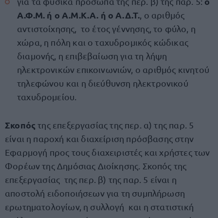
ο
για τα φυσικά πρόσωπα της περ. β) της παρ. 5:
Α.Φ.Μ. ή ο Α.Μ.Κ.Α. ή ο Α.Δ.Τ.
, ο αριθμός
αντιστοίχησης, το έτος γέννησης, το φύλο, η
χώρα, η πόλη και ο ταχυδρομικός κώδικας
διαμονής, η επιβεβαίωση για τη λήψη
ηλεκτρονικών επικοινωνιών, ο αριθμός κινητού
τηλεφώνου και η διεύθυνση ηλεκτρονικού
ταχυδρομείου.
Σκοπός
της επεξεργασίας της περ. α) της παρ. 5
είναι η παροχή και διαχείριση πρόσβασης στην
Εφαρμογή προς τους διαχειριστές και χρήστες των
Φορέων της Δημόσιας Διοίκησης. Σκοπός της
επεξεργασίας της περ. β) της παρ. 5 είναι η
αποστολή ειδοποιήσεων για τη συμπλήρωση
ερωτηματολογίων, η συλλογή και η στατιστική