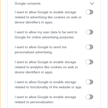
υπηρεσία λήψης στοιχείων από τα μητρώα
Google consents
Προσωπικού Αριθμού
και την υπηρεσία λήψης
I want to allow Google to enable storage
στοιχείων από το Μητρώο Επικοινωνίας Πολιτών,
related to advertising like cookies on web or
ώστε:
device identifiers in apps.
I want to allow my user data to be sent to
συλλέξει
Να
συγκεκριμένα δημογραφικά
Google for online advertising purposes.
δεδομένα που περιλαμβάνουν το έτος γέννησης,
I want to allow Google to send me
το φύλο, τη χώρα-πόλη διαμονής και τον
personalized advertising.
ταχυδρομικό κώδικα του πολίτη. Τα δεδομένα
I want to allow Google to enable storage
αυτά αξιοποιούνται αποκλειστικά για την
related to analytics like cookies on web or
επιλογή του κατάλληλου ερωτηματολογίου και
device identifiers in apps.
την στατιστική επεξεργασία των απαντήσεων
I want to allow Google to enable storage
σε ανωνυμοποιημένη μορφή.
related to functionality of the website or app.
ελέγξει
να
την ύπαρξη συγκατάθεσης του πολίτη
I want to allow Google to enable storage
για αποστολή ηλεκτρονικών ειδοποιήσεων. Για
related to personalization.