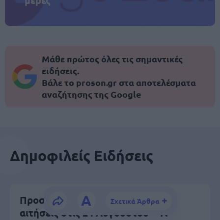
μέρες
Μάθε πρώτος όλες τις σημαντικές
ειδήσεις.
Βάλε το proson.gr στα αποτελέσματα
αναζήτησης της Google
Δημοφιλείς Ειδήσεις
A
Προσωπικός Βοηθός: Ανοίγουν οι
Σχετικά Άρθρα
αιτήσεις στις 24 Αυγούστου – Τι