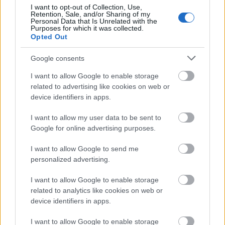
Τουρισμός για Όλους 2026: Ποιοι
I want to opt-out of Collection, Use,
μπορούν να κάνουν αίτηση σήμερα –
Retention, Sale, and/or Sharing of my
Personal Data that Is Unrelated with the
Voucher έως 600 ευρώ
Purposes for which it was collected.
Opted Out
Google consents
ΑΣΕΠ: Δύο νέοι γραπτοί διαγωνισμοί
I want to allow Google to enable storage
για διορισμούς στο Δημόσιο
related to advertising like cookies on web or
device identifiers in apps.
I want to allow my user data to be sent to
Προσλήψεις στο Αρχαιολογικό
Google for online advertising purposes.
Μουσείο Ηρακλείου χωρίς πτυχίο -
I want to allow Google to send me
Πότε λήγουν οι αιτήσεις
personalized advertising.
I want to allow Google to enable storage
related to analytics like cookies on web or
Τι σημαίνει η λέξη «προσόρμιση»
device identifiers in apps.
I want to allow Google to enable storage