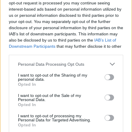
opt-out request is processed you may continue seeing
Πιστοποίηση Υπολογιστών σε 2
interest-based ads based on personal information utilized by
μέρες
us or personal information disclosed to third parties prior to
your opt-out. You may separately opt-out of the further
disclosure of your personal information by third parties on the
IAB’s list of downstream participants. This information may
also be disclosed by us to third parties on the
IAB’s List of
Downstream Participants
that may further disclose it to other
Μάθε πρώτος όλες τις σημαντικές
third parties.
ειδήσεις.
Βάλε το proson.gr στα αποτελέσματα
Please note that this website/app uses one or more Google
Personal Data Processing Opt Outs
αναζήτησης της Google
services and may gather and store information including but
not limited to your visit or usage behaviour. You may click to
I want to opt-out of the Sharing of my
personal data.
grant or deny consent to Google and its third-party tags to
Opted In
use your data for below specified purposes in below Google
consent section.
I want to opt-out of the Sale of my
Personal Data.
Δημοφιλείς Ειδήσεις
Opted In
I want to opt-out of processing my
Personal Data for Targeted Advertising.
Opted In