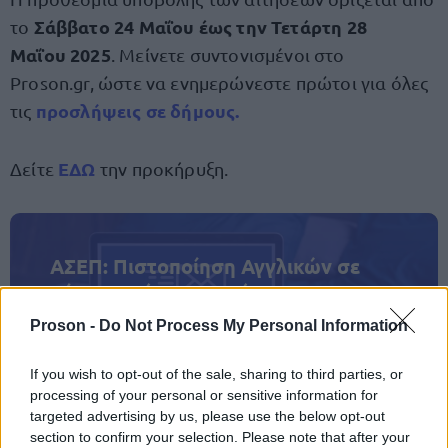
Σάββατο 24 Μαΐου έως την
Τετάρτη 28
το
Μαΐου 2025
. Μείνετε συντονισμένοι στο
Proson.gr, ώστε να ενημερώνεστε πρώτοι για όλες
προσλήψεις σε δήμους.
τις
ΕΔΩ
Δείτε
την προκήρυξη.
ΑΣΕΠ: Πιστοποίηση Αγγλικών σε
μόνο 2 ημέρες στα χέρια σας
Proson -
Do Not Process My Personal Information
If you wish to opt-out of the sale, sharing to third parties, or
processing of your personal or sensitive information for
targeted advertising by us, please use the below opt-out
ΑΣΕΠ: Εξ αποστάσεως η πιο Εύκολη
section to confirm your selection. Please note that after your