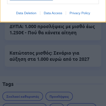
Μόνιμοι στο υπουργείο Εξωτερικών
Data Deletion
Data Access
Privacy Policy
ΔΥΠΑ: 1.000 προσλήψεις με μισθό έως
1.250€ - Πού θα κάνετε αίτηση
Κατώτατος μισθός: Σενάριο για
αύξηση στα 1.000 ευρώ από το 2027
Tags
Σχολικοί καθαριστές
Προσλήψεις