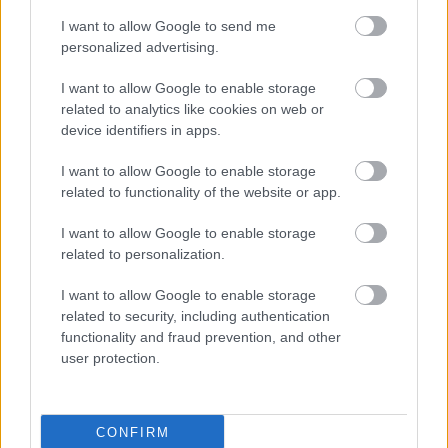
I want to allow Google to send me
Μάθε πρώτος όλες τις σημαντικές
personalized advertising.
ειδήσεις.
I want to allow Google to enable storage
Βάλε το proson.gr στα αποτελέσματα
related to analytics like cookies on web or
αναζήτησης της Google
device identifiers in apps.
I want to allow Google to enable storage
related to functionality of the website or app.
I want to allow Google to enable storage
Δημοφιλείς Ειδήσεις
related to personalization.
I want to allow Google to enable storage
related to security, including authentication
ΑΣΕΠ: Αυτές είναι οι δύο επόμενες
functionality and fraud prevention, and other
προκηρύξεις «μαμούθ» (με μόρια)
user protection.
CONFIRM
ΑΣΕΠ: Νέος γραπτός διαγωνισμός -