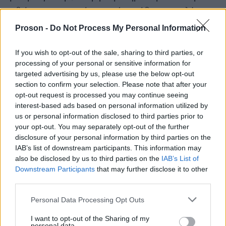
καθώς και αντικατάσταση ή κατάθεση επιπλέον
δικαιολογητικών, επιτρέπεται μόνο μέχρι τη λήξη
Proson -
Do Not Process My Personal Information
της προθεσμίας υποβολής των αιτήσεων
συμμετοχής στη διαδικασία επιλογής. Ειδικά για την
If you wish to opt-out of the sale, sharing to third parties, or
processing of your personal or sensitive information for
απόδειξη εμπειρίας τους οι υποψήφιοι οφείλουν να
targeted advertising by us, please use the below opt-out
προσκομίσουν βεβαίωση χρόνου εμπειρίας από
section to confirm your selection. Please note that after your
την οικεία υπηρεσία όπου και απασχολήθηκαν.
opt-out request is processed you may continue seeing
interest-based ads based on personal information utilized by
us or personal information disclosed to third parties prior to
Η αίτηση συμμετοχής, που θα υποβληθεί
your opt-out. You may separately opt-out of the further
ηλεκτρονικά, πρέπει απαραιτήτως να εμφανίζεται
disclosure of your personal information by third parties on the
IAB’s list of downstream participants. This information may
υπογεγραμμένη, με φυσική υπογραφή.
also be disclosed by us to third parties on the
IAB’s List of
Ανυπόγραφες αιτήσεις δεν θα γίνονται δεκτές
.
Downstream Participants
that may further disclose it to other
third parties.
καταληκτική
Η
ημερομηνία υποβολής των
Please note that this website/app uses one or more Google
Personal Data Processing Opt Outs
services and may gather and store information including but
Δευτέρα 28 Ιουλίου 2025
αιτήσεων είναι τη
.
not limited to your visit or usage behaviour. You may click to
I want to opt-out of the Sharing of my
personal data.