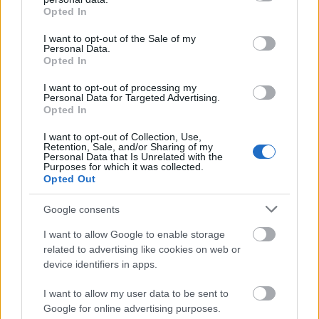
grant or deny consent to Google and its third-party tags to
Opted In
εδώ
Δείτε
ολόκληρη την προκήρυξη των θέσεων
use your data for below specified purposes in below Google
consent section.
εργασίας.
I want to opt-out of the Sale of my
Personal Data.
Opted In
I want to opt-out of processing my
Personal Data for Targeted Advertising.
ΑΣΕΠ: Πιστοποίηση Αγγλικών σε
Opted In
μόνο 2 ημέρες στα χέρια σας
I want to opt-out of Collection, Use,
Retention, Sale, and/or Sharing of my
Personal Data that Is Unrelated with the
Purposes for which it was collected.
Opted Out
Google consents
ΑΣΕΠ: Εξ αποστάσεως η πιο Εύκολη
I want to allow Google to enable storage
Πιστοποίηση Υπολογιστών σε 2
related to advertising like cookies on web or
μέρες
device identifiers in apps.
I want to allow my user data to be sent to
Google for online advertising purposes.