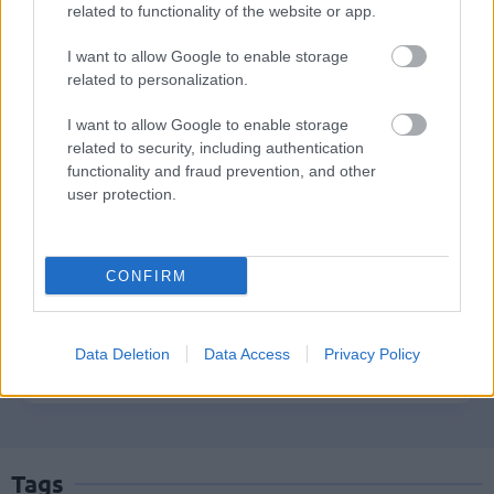
related to functionality of the website or app.
I want to allow Google to enable storage
related to personalization.
ΑΣΕΠ: Νέος γραπτός διαγωνισμός -
Μόνιμοι στο υπουργείο Εξωτερικών
I want to allow Google to enable storage
related to security, including authentication
functionality and fraud prevention, and other
user protection.
ΔΥΠΑ: 1.000 προσλήψεις με μισθό έως
1.250€ - Πού θα κάνετε αίτηση
CONFIRM
Κατώτατος μισθός: Σενάριο για
Data Deletion
Data Access
Privacy Policy
αύξηση στα 1.000 ευρώ από το 2027
Tags