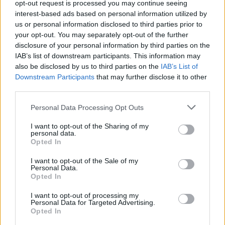
Δήμος Φυλής
95
opt-out request is processed you may continue seeing
interest-based ads based on personal information utilized by
Δήμος Χανίων
165
us or personal information disclosed to third parties prior to
your opt-out. You may separately opt-out of the further
disclosure of your personal information by third parties on the
ΕΔΩ
Δείτε
όλους τα άρθρα για τους Σχολικούς
IAB’s list of downstream participants. This information may
also be disclosed by us to third parties on the
IAB’s List of
Καθαριστές
Downstream Participants
that may further disclose it to other
third parties.
Please note that this website/app uses one or more Google
Personal Data Processing Opt Outs
services and may gather and store information including but
ΑΣΕΠ: Πιστοποίηση Αγγλικών σε
not limited to your visit or usage behaviour. You may click to
I want to opt-out of the Sharing of my
μόνο 2 ημέρες στα χέρια σας
personal data.
grant or deny consent to Google and its third-party tags to
Opted In
use your data for below specified purposes in below Google
consent section.
I want to opt-out of the Sale of my
Personal Data.
Opted In
I want to opt-out of processing my
ΑΣΕΠ: Εξ αποστάσεως η πιο Εύκολη
Personal Data for Targeted Advertising.
Opted In
Πιστοποίηση Υπολογιστών σε 2