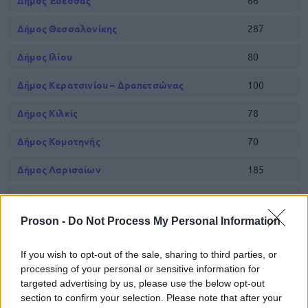
Δήμος Έδεσσας
66
Δήμος Θεσσαλονίκης
287
Δήμος Ιλίου
80
Δήμος Κερατσινίου – Δραπετσώνας
100
Δήμος Κιλκίς
78
Δήμος Κομοτηνής
70
Δήμος Λαρισαίων
185
Δήμος Νεάπολης- Συκεών
74
Proson -
Do Not Process My Personal Information
Δήμος Νίκαιας - Αγίου Ιωάννη Ρέντη
112
Δήμος Ξάνθης
92
If you wish to opt-out of the sale, sharing to third parties, or
processing of your personal or sensitive information for
Δήμος Παύλου Μελά
117
targeted advertising by us, please use the below opt-out
section to confirm your selection. Please note that after your