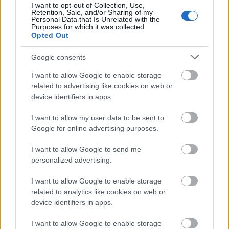
μέρες
I want to opt-out of Collection, Use,
Retention, Sale, and/or Sharing of my
Personal Data that Is Unrelated with the
Purposes for which it was collected.
Opted Out
Google consents
Μάθε πρώτος όλες τις σημαντικές
I want to allow Google to enable storage
ειδήσεις.
related to advertising like cookies on web or
Βάλε το proson.gr στα αποτελέσματα
device identifiers in apps.
αναζήτησης της Google
I want to allow my user data to be sent to
Google for online advertising purposes.
I want to allow Google to send me
personalized advertising.
Δημοφιλείς Ειδήσεις
I want to allow Google to enable storage
related to analytics like cookies on web or
device identifiers in apps.
ΑΣΕΠ: Αυτές είναι οι δύο επόμενες
I want to allow Google to enable storage
προκηρύξεις «μαμούθ» (με μόρια)