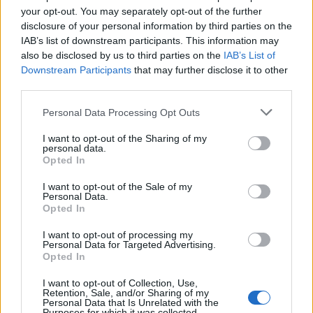
Αγωγής & Τρίτης Ηλικίας, υπόψη κας Καμακάρη
your opt-out. You may separately opt-out of the further
disclosure of your personal information by third parties on the
Στέλλας (τηλ. Επικοινωνίας: 210-8141700)
.
IAB’s list of downstream participants. This information may
also be disclosed by us to third parties on the
IAB’s List of
Downstream Participants
that may further disclose it to other
Διαβάστε ολόκληρη την προκήρυξη των θέσεων
third parties.
ΕΔΩ
εργασίας,
.
Please note that this website/app uses one or more Google
Personal Data Processing Opt Outs
services and may gather and store information including but
not limited to your visit or usage behaviour. You may click to
I want to opt-out of the Sharing of my
personal data.
grant or deny consent to Google and its third-party tags to
ΑΣΕΠ: Πιστοποίηση Αγγλικών σε
Opted In
use your data for below specified purposes in below Google
μόνο 2 ημέρες στα χέρια σας
consent section.
I want to opt-out of the Sale of my
Personal Data.
Opted In
I want to opt-out of processing my
Personal Data for Targeted Advertising.
Opted In
ΑΣΕΠ: Εξ αποστάσεως η πιο Εύκολη
I want to opt-out of Collection, Use,
Retention, Sale, and/or Sharing of my
Πιστοποίηση Υπολογιστών σε 2
Personal Data that Is Unrelated with the
Purposes for which it was collected.