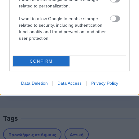
related to personalization.
I want to allow Google to enable storage
Τι σημαίνει η λέξη «ρίψασπις»
related to security, including authentication
functionality and fraud prevention, and other
user protection.
Τι σημαίνει η λέξη «ευκτός»
CONFIRM
Προσλήψεις σε σχολεία: 1.116 θέσεις
Data Deletion
Data Access
Privacy Policy
εργασίας με απολυτήριο γυμνασίου
Tags
Προσλήψεις σε Δήμους
Αττική