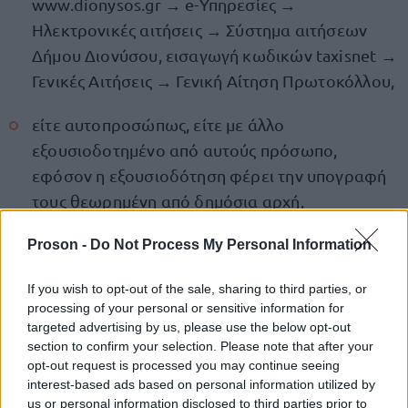
www.dionysos.gr → e-Υπηρεσίες →
Ηλεκτρονικές αιτήσεις → Σύστημα αιτήσεων
Δήμου Διονύσου, εισαγωγή κωδικών taxisnet →
Γενικές Αιτήσεις → Γενική Αίτηση Πρωτοκόλλου,
είτε αυτοπροσώπως, είτε με άλλο
εξουσιοδοτημένο από αυτούς πρόσωπο,
εφόσον η εξουσιοδότηση φέρει την υπογραφή
τους θεωρημένη από δημόσια αρχή,
είτε ταχυδρομικά με συστημένη επιστολή, στα
Proson -
Do Not Process My Personal Information
γραφεία της υπηρεσίας μας στην ακόλουθη
If you wish to opt-out of the sale, sharing to third parties, or
διεύθυνση: Δήμος Διονύσου, Κοιμήσεως
processing of your personal or sensitive information for
Θεοτόκου 26-28, Τ.Κ. 14565, Άγιος Στέφανος, Ν.
targeted advertising by us, please use the below opt-out
Αττικής,
section to confirm your selection. Please note that after your
opt-out request is processed you may continue seeing
interest-based ads based on personal information utilized by
Δ/νση Προσχολικής
απευθύνοντάς την στη
us or personal information disclosed to third parties prior to