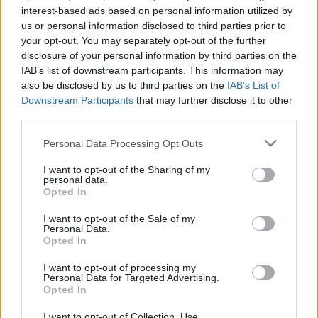
interest-based ads based on personal information utilized by
us or personal information disclosed to third parties prior to
your opt-out. You may separately opt-out of the further
disclosure of your personal information by third parties on the
IAB’s list of downstream participants. This information may
Μάθε πρώτος όλες τις σημαντικές
also be disclosed by us to third parties on the
IAB’s List of
ειδήσεις.
Downstream Participants
that may further disclose it to other
Βάλε το proson.gr στα αποτελέσματα
third parties.
αναζήτησης της Google
Please note that this website/app uses one or more Google
Personal Data Processing Opt Outs
services and may gather and store information including but
not limited to your visit or usage behaviour. You may click to
I want to opt-out of the Sharing of my
personal data.
grant or deny consent to Google and its third-party tags to
Opted In
use your data for below specified purposes in below Google
Δημοφιλείς Ειδήσεις
consent section.
I want to opt-out of the Sale of my
Personal Data.
Opted In
I want to opt-out of processing my
Ανοικτές 1.779 θέσεις εργασίας στο
Personal Data for Targeted Advertising.
Opted In
Δημόσιο (χωρίς πτυχίο)
I want to opt-out of Collection, Use,