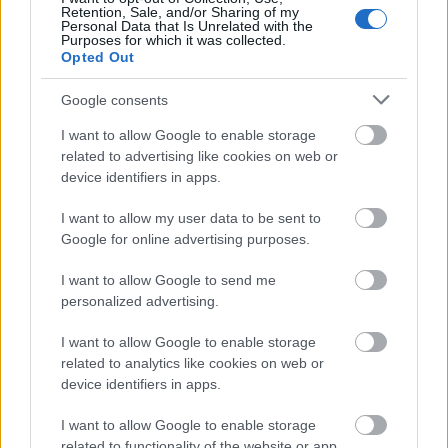
Retention, Sale, and/or Sharing of my
Personal Data that Is Unrelated with the
Purposes for which it was collected.
Πυροσβεστική Σχολή: Νέος
Opted Out
κανονισμός για δόκιμους – Τι αλλάζει
Google consents
σε διαμονή, σίτιση και πρακτική
εκπαίδευση
I want to allow Google to enable storage
related to advertising like cookies on web or
device identifiers in apps.
ΥΠΕΣ: Προγραμματισμός προσλήψεων
I want to allow my user data to be sent to
Google for online advertising purposes.
2027 - Παρατείνεται το Β' Στάδιο
I want to allow Google to send me
personalized advertising.
Προσλήψεις αναπληρωτών: Περίπου
I want to allow Google to enable storage
30.000 ονόματα στην α' φάση
related to analytics like cookies on web or
device identifiers in apps.
I want to allow Google to enable storage
related to functionality of the website or app.