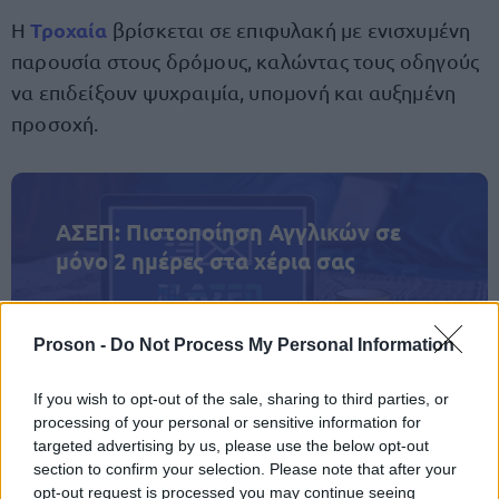
Τροχαία
Η
βρίσκεται σε επιφυλακή με ενισχυμένη
παρουσία στους δρόμους, καλώντας τους οδηγούς
να επιδείξουν ψυχραιμία, υπομονή και αυξημένη
προσοχή.
ΑΣΕΠ: Πιστοποίηση Αγγλικών σε
μόνο 2 ημέρες στα χέρια σας
Proson -
Do Not Process My Personal Information
If you wish to opt-out of the sale, sharing to third parties, or
ΑΣΕΠ: Εξ αποστάσεως η πιο Εύκολη
processing of your personal or sensitive information for
targeted advertising by us, please use the below opt-out
Πιστοποίηση Υπολογιστών σε 2
section to confirm your selection. Please note that after your
μέρες
opt-out request is processed you may continue seeing