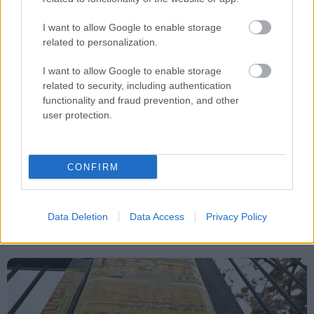
Tags
I want to allow Google to enable storage
related to personalization.
Πειραιάς
Αργία
Ταξίδια
Κίνηση
I want to allow Google to enable storage
Αυτοκίνητο
Τροχαία
related to security, including authentication
functionality and fraud prevention, and other
user protection.
CONFIRM
Κοινωνία
Data Deletion
Data Access
Privacy Policy