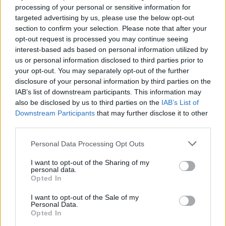
processing of your personal or sensitive information for
targeted advertising by us, please use the below opt-out
ΑΣΕΠ: Εξ αποστάσεως η πιο Εύκολη
section to confirm your selection. Please note that after your
Πιστοποίηση Υπολογιστών σε 2
opt-out request is processed you may continue seeing
μέρες
interest-based ads based on personal information utilized by
us or personal information disclosed to third parties prior to
your opt-out. You may separately opt-out of the further
disclosure of your personal information by third parties on the
IAB’s list of downstream participants. This information may
also be disclosed by us to third parties on the
IAB’s List of
Μάθε πρώτος όλες τις σημαντικές
Downstream Participants
that may further disclose it to other
ειδήσεις.
third parties.
Βάλε το proson.gr στα αποτελέσματα
Please note that this website/app uses one or more Google
Personal Data Processing Opt Outs
αναζήτησης της Google
services and may gather and store information including but
not limited to your visit or usage behaviour. You may click to
I want to opt-out of the Sharing of my
personal data.
grant or deny consent to Google and its third-party tags to
Opted In
use your data for below specified purposes in below Google
consent section.
I want to opt-out of the Sale of my
Δημοφιλείς Ειδήσεις
Personal Data.
Opted In