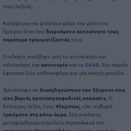
τους πεζούς.
Κατάφεραν να φτάσουν μέχρι την μέση του
διερχόμενο αυτοκίνητο τους
δρόμου όταν ένα
παρέσυρε τραυματίζοντάς
τους.
Ο οδηγός κατέβηκε από το αυτοκίνητο και
αστυνομία
ΕΚΑΒ
ειδοποίησε την
και το
. Στο σημείο
έφτασαν δύο ασθενοφόρα και μία κινητή μονάδα.
διασηληνώσουν τον 32χρονο που
Χρειάστηκε να
είχε βαριές κρανιοεγκεφαλικές κακώσεις
. Ο
45χρονος
δεύτερος πεζός, ένας
, είχε σοβαρά
τραύματα στα κάτω άκρα
. Στη συνέχεια,
μεταφέρθηκαν συνοδεία περιπολικού στο
νοσοκομείο Παπανικολάου
, ωστόσο, παρά τις