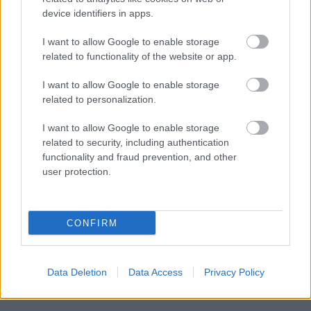
ΔΥΠΑ: Ευκαιρία συνταξιοδότησης για
device identifiers in apps.
8.000 ανέργους άνω των 55 ετών –
I want to allow Google to enable storage
Ξεκίνησαν οι αιτήσεις
related to functionality of the website or app.
I want to allow Google to enable storage
related to personalization.
Tags
I want to allow Google to enable storage
related to security, including authentication
functionality and fraud prevention, and other
Τροχαίο
Θεσσαλονίκη
Αστυνομία
ΕΚΑΒ
user protection.
Νοσοκομεία
CONFIRM
Data Deletion
Data Access
Privacy Policy