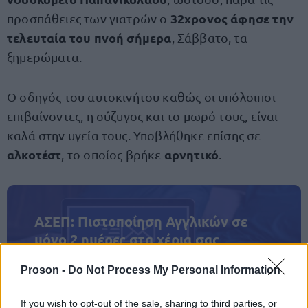
32χρονος άφησε την
προσπάθειες των γιατρών ο
τελευταία του πνοή σήμερα
, Σάββατο, τα
ξημερώματα.
Ο οδηγός του αυτοκινήτου καθώς οι υπόλοιποι
επιβαίνοντες, η σύζυγος και το μωρό τους, είναι
καλά στην υγεία τους. Υποβλήθηκε επίσης σε
αλκοτέστ
αρνητικό
, το οποίος βρήκε
.
ΑΣΕΠ: Πιστοποίηση Αγγλικών σε
μόνο 2 ημέρες στα χέρια σας
Proson -
Do Not Process My Personal Information
If you wish to opt-out of the sale, sharing to third parties, or