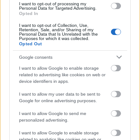
I want to opt-out of processing my
Personal Data for Targeted Advertising.
Opted In
Ανοικτές 1.779 θέσεις εργασίας στο
Δημόσιο (χωρίς πτυχίο)
I want to opt-out of Collection, Use,
Retention, Sale, and/or Sharing of my
Personal Data that Is Unrelated with the
Purposes for which it was collected.
Opted Out
Πυροσβεστική Σχολή: Νέος
Google consents
κανονισμός για δόκιμους – Τι αλλάζει
σε διαμονή, σίτιση και πρακτική
I want to allow Google to enable storage
related to advertising like cookies on web or
εκπαίδευση
device identifiers in apps.
I want to allow my user data to be sent to
Google for online advertising purposes.
e-ΕΦΚΑ: Έως 846 ευρώ επιπλέον στη
σύνταξη – Ποιοι δικαιούνται τα
I want to allow Google to send me
χρήματα
personalized advertising.
I want to allow Google to enable storage
related to analytics like cookies on web or