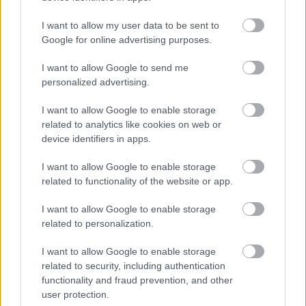
I want to allow my user data to be sent to
Google for online advertising purposes.
ΑΣΕΠ: Αυτές είναι οι δύο επόμενες
I want to allow Google to send me
προκηρύξεις «μαμούθ» (με μόρια)
personalized advertising.
I want to allow Google to enable storage
related to analytics like cookies on web or
ΑΣΕΠ: Νέος γραπτός διαγωνισμός -
device identifiers in apps.
Μόνιμοι στο υπουργείο Εξωτερικών
I want to allow Google to enable storage
related to functionality of the website or app.
I want to allow Google to enable storage
ΔΥΠΑ: 1.000 προσλήψεις με μισθό έως
related to personalization.
1.250€ - Πού θα κάνετε αίτηση
I want to allow Google to enable storage
related to security, including authentication
functionality and fraud prevention, and other
Κατώτατος μισθός: Σενάριο για
user protection.