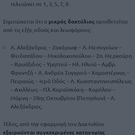
τελειώνει σε 1, 3, 5, 7, 9.
μικρός δακτύλιος
Σημειώνεται ότι ο
οριοθετείται
από τις εξής οδούς και λεωφόρους:
Λ. Αλεξάνδρας – Ζαχάρωφ – Λ. Μεσογείων –
Φειδιππίδου – Μιχαλακοπούλου – Σπ. Μερκούρη
– Βρυάξιδος – Υμηττού – Ηλ. Ηλιού – Αμβρ.
Φραντζή – Λ. Ανδρέα Συγγρού – Χαμοστέρνας –
Πειραιώς – Ιερά Οδός – Λ. Κωνσταντινουπόλεως
– Αχιλλέως – Πλ. Καραϊσκάκη – Καρόλου –
Μάρνη – 28ης Οκτωβρίου (Πατησίων) – Λ.
Αλεξάνδρας.
Τέλος, από την εφαρμογή του Δακτυλίου
εξαιρούνται συγκεκριμένες κατηγορίες