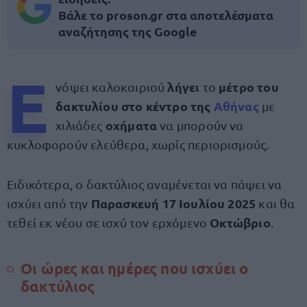
Βάλε το proson.gr στα αποτελέσματα
αναζήτησης της Google
Ε
λήγει
μέτρο του
νόψει καλοκαιριού
το
δακτυλίου στο κέντρο της
Αθήνας
με
οχήματα
χιλιάδες
να μπορούν να
κυκλοφορούν ελεύθερα, χωρίς περιορισμούς.
Ειδικότερα, ο δακτύλιος αναμένεται να πάψει να
Παρασκευή 17 Ιουλίου 2025
ισχύει από την
και θα
Οκτώβριο
τεθεί εκ νέου σε ισχύ τον ερχόμενο
.
Οι ώρες και ημέρες που ισχύει ο
δακτύλιος