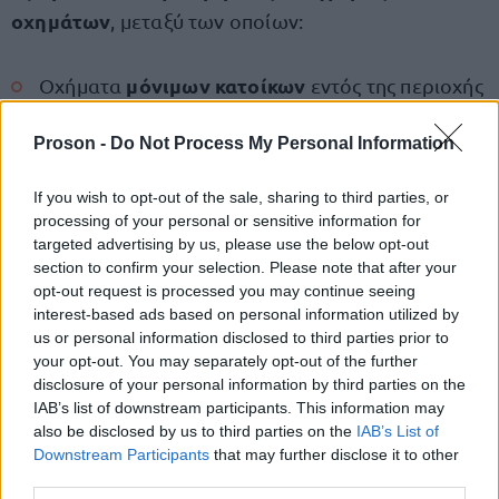
οχημάτων
, μεταξύ των οποίων:
μόνιμων κατοίκων
Οχήματα
εντός της περιοχής
του Δακτυλίου,
Proson -
Do Not Process My Personal Information
Ηλεκτρικά και υβριδικά Ι.Χ.
,
If you wish to opt-out of the sale, sharing to third parties, or
ειδική άδεια κυκλοφορίας
processing of your personal or sensitive information for
Οχήματα με
, που
targeted advertising by us, please use the below opt-out
εκδίδεται από τη Διεύθυνση Τροχαίας Αττικής.
section to confirm your selection. Please note that after your
opt-out request is processed you may continue seeing
interest-based ads based on personal information utilized by
us or personal information disclosed to third parties prior to
your opt-out. You may separately opt-out of the further
disclosure of your personal information by third parties on the
ΑΣΕΠ: Πιστοποίηση Αγγλικών σε
IAB’s list of downstream participants. This information may
μόνο 2 ημέρες στα χέρια σας
also be disclosed by us to third parties on the
IAB’s List of
Downstream Participants
that may further disclose it to other
third parties.