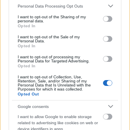
Please note that this website/app uses one or more Google
Personal Data Processing Opt Outs
services and may gather and store information including but
not limited to your visit or usage behaviour. You may click to
I want to opt-out of the Sharing of my
personal data.
ΑΣΕΠ: Εξ αποστάσεως η πιο Εύκολη
grant or deny consent to Google and its third-party tags to
Opted In
Πιστοποίηση Υπολογιστών σε 2
use your data for below specified purposes in below Google
consent section.
μέρες
I want to opt-out of the Sale of my
Personal Data.
Opted In
I want to opt-out of processing my
Personal Data for Targeted Advertising.
Opted In
Μάθε πρώτος όλες τις σημαντικές
I want to opt-out of Collection, Use,
ειδήσεις.
Retention, Sale, and/or Sharing of my
Personal Data that Is Unrelated with the
Βάλε το proson.gr στα αποτελέσματα
Purposes for which it was collected.
αναζήτησης της Google
Opted Out
Google consents
I want to allow Google to enable storage
related to advertising like cookies on web or
Δημοφιλείς Ειδήσεις
device identifiers in apps.