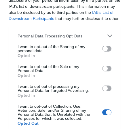
disclosure of your personal information by third parties on the
IAB’s list of downstream participants. This information may
also be disclosed by us to third parties on the
IAB’s List of
Μάθε πρώτος όλες τις σημαντικές
Downstream Participants
that may further disclose it to other
ειδήσεις.
third parties.
Βάλε το proson.gr στα αποτελέσματα
αναζήτησης της Google
Please note that this website/app uses one or more Google
Personal Data Processing Opt Outs
services and may gather and store information including but
not limited to your visit or usage behaviour. You may click to
I want to opt-out of the Sharing of my
personal data.
grant or deny consent to Google and its third-party tags to
Opted In
use your data for below specified purposes in below Google
consent section.
I want to opt-out of the Sale of my
Δημοφιλείς Ειδήσεις
Personal Data.
Opted In
I want to opt-out of processing my
Personal Data for Targeted Advertising.
Opted In
ΕΟΠΥΥ: Επίδομα έως 150 ευρώ – Ποιοι
ασφαλισμένοι το δικαιούνται
I want to opt-out of Collection, Use,
Retention, Sale, and/or Sharing of my
Personal Data that Is Unrelated with the
Purposes for which it was collected.
Opted Out