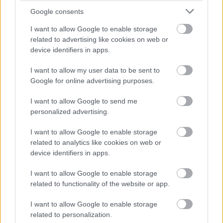
Τι σημαίνει η λέξη «ρίψασπις»
Google consents
I want to allow Google to enable storage
related to advertising like cookies on web or
Προσλήψεις σε σχολεία: 1.116 θέσεις
device identifiers in apps.
εργασίας με απολυτήριο γυμνασίου
I want to allow my user data to be sent to
Google for online advertising purposes.
Τουρισμός για Όλους 2026: Ποιοι
I want to allow Google to send me
μπορούν να κάνουν αίτηση σήμερα –
personalized advertising.
Voucher έως 600 ευρώ
I want to allow Google to enable storage
related to analytics like cookies on web or
device identifiers in apps.
I want to allow Google to enable storage
Tags
related to functionality of the website or app.
Φωτιά
Διόδια
I want to allow Google to enable storage
related to personalization.