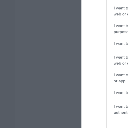
I want t
Μάθε 
web or d
Βάλε
I want t
purpose
I want 
Δημοφιλ
I want t
web or d
I want t
Τουρισμός
or app.
ΑΦΜ κάνο
I want t
I want t
authenti
ΕΟΠΥΥ: Επ