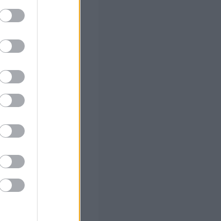
ς Google
 Ποια