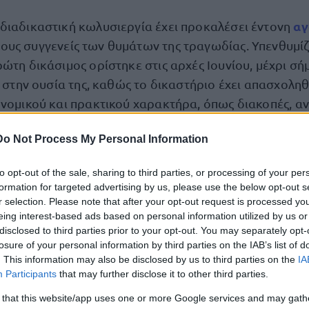
αγ
διαδικαστική κωλυσιεργία έχει προκαλέσει έντονη
ους συγγενείς των θυμάτων της τραγωδίας. Υπενθυμίζε
ρώτη δικάσιμος ορίστηκε στις αρχές Ιουνίου, μέχρι σ
ι στην ουσία της, καθώς το δικαστήριο έχει απασχολη
ονομικού και πρακτικού χαρακτήρα, όπως διακοπές, αν
 των δικαστικών αιθουσών.
Do Not Process My Personal Information
υνεδρίαση παρόντες στο ακροατήριο ήταν και οι τρει
to opt-out of the sale, sharing to third parties, or processing of your per
πρόεδροι του ΟΣΕ
: δύο πρώην
και ο νόμιμος εκπρόσ
formation for targeted advertising by us, please use the below opt-out s
tar Security
. Οι κατηγορίες που αντιμετωπίζουν αφορ
r selection. Please note that after your opt-out request is processed y
eing interest-based ads based on personal information utilized by us or
ξαγωγή εγγράφων
κατ’ εξακολούθηση και απείθεια, η
disclosed to third parties prior to your opt-out. You may separately opt-
γράφων άπαξ και κατ’ εξακολούθηση, καθώς και ηθικ
losure of your personal information by third parties on the IAB’s list of
. This information may also be disclosed by us to third parties on the
IA
Participants
that may further disclose it to other third parties.
μη προσκόμιση στον Εφέτη Ανακριτή
φορά τη
του βι
 that this website/app uses one or more Google services and may gath