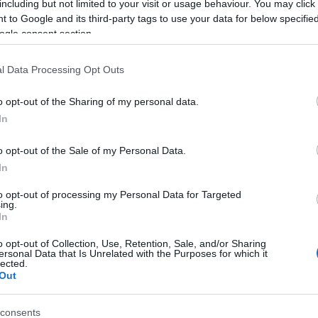
including but not limited to your visit or usage behaviour. You may click 
Εμπορευματικό Σταθμό Θεσσαλονίκης, σημείο από το 
 to Google and its third-party tags to use your data for below specifi
οστοιχία το βράδυ της 28ης Φεβρουαρίου 2023. Παρά
ogle consent section.
η υπόθεση της επανεγγραφής νέων δεδομένων στους 
ς κατά τους πρώτους μήνες που ακολούθησαν το δυσ
l Data Processing Opt Outs
o opt-out of the Sharing of my personal data.
In
τοποίηση Αγγλικών σε μόνο 2 ημέρες στα χέρια
o opt-out of the Sale of my Personal Data.
In
to opt-out of processing my Personal Data for Targeted
ing.
In
αποστάσεως η πιο Εύκολη Πιστοποίηση Υπολογι
o opt-out of Collection, Use, Retention, Sale, and/or Sharing
ersonal Data that Is Unrelated with the Purposes for which it
lected.
Out
consents