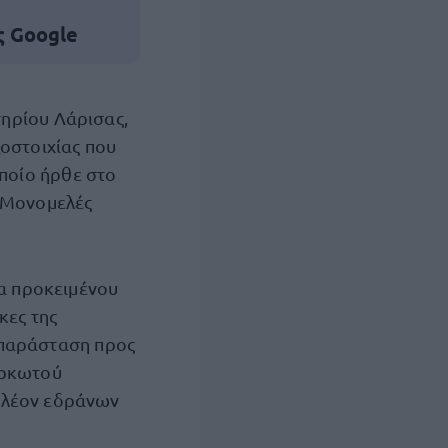
ς Google
τηρίου Λάρισας,
οστοιχίας που
οποίο ήρθε στο
ο Μονομελές
ία προκειμένου
κες της
παράσταση προς
Ορκωτού
πλέον εδράνων