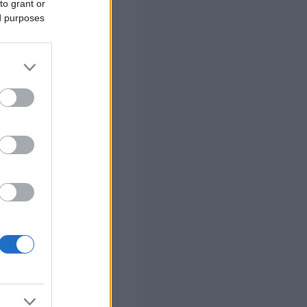
to grant or
οποίο αναχώρησε
ed purposes
λληλα,
ψηφιακούς
τύχημα.
 σας
στών σε 2