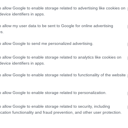
o allow Google to enable storage related to advertising like cookies on
πρώτος όλες τις σημαντικές ειδήσεις.
evice identifiers in apps.
 το proson.gr στα αποτελέσματα αναζήτησης τη
o allow my user data to be sent to Google for online advertising
s.
to allow Google to send me personalized advertising.
είς Ειδήσεις
o allow Google to enable storage related to analytics like cookies on
evice identifiers in apps.
o allow Google to enable storage related to functionality of the website
 για Όλους 2026: Ανοίγει σήμερα η πλατφόρμα -
υν αίτηση
o allow Google to enable storage related to personalization.
o allow Google to enable storage related to security, including
cation functionality and fraud prevention, and other user protection.
ίδομα έως 900 ευρώ - Ποιοι το παίρνουν