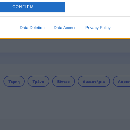
CONFIRM
: 8.000 νέες προσλήψεις - Από σήμερα οι αιτή
Data Deletion
Data Access
Privacy Policy
η ΣΤΑΣΥ: Θέσεις για απόφοιτους λυκείου - Λήγ
Τέμπη
Τρένο
Βίντεο
Δικαστήρια
Λάρισ