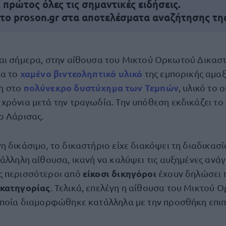
πρώτος όλες τις σημαντικές ειδήσεις.
 το proson.gr στα αποτελέσματα αναζήτησης τη
ται σήμερα, στην αίθουσα του Μικτού Ορκωτού Δικασ
χαμένο βιντεοληπτικό υλικό
ια το
της εμπορικής αμαξ
πολύνεκρο δυστύχημα των Τεμπών
η στο
, υλικό το 
χρόνια μετά την τραγωδία. Την υπόθεση εκδικάζει τ
ο Λάρισας.
η δικάσιμο, το δικαστήριο είχε διακόψει τη διαδικασ
άλληλη αίθουσα, ικανή να καλύψει τις αυξημένες ανάγ
είκοσι δικηγόροι
ς περισσότεροι από
έχουν δηλώσει 
 κατηγορίας
. Τελικά, επελέγη η αίθουσα του Μικτού 
οποία διαμορφώθηκε κατάλληλα με την προσθήκη επι