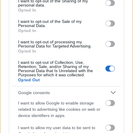
not limited to your visit or usage behaviour. You may click to
I want to opt-out of the Sharing of my
personal data.
Νόμου περί Εξέγερσης του 1807, που επιτρέπει
grant or deny consent to Google and its third-party tags to
Opted In
use your data for below specified purposes in below Google
στον Πρόεδρο να χρησιμοποιήσει στρατιωτικές
consent section.
I want to opt-out of the Sale of my
δυνάμεις για την επιβολή του νόμου εντός της
Personal Data.
Opted In
χώρας. Η τελευταία φορά που εφαρμόστηκε αυτός
ο νόμος ήταν κατά τη διάρκεια των ταραχών στο
I want to opt-out of processing my
Personal Data for Targeted Advertising.
Λος Άντζελες το 1992.
Opted In
I want to opt-out of Collection, Use,
Retention, Sale, and/or Sharing of my
Personal Data that Is Unrelated with the
Purposes for which it was collected.
ΑΣΕΠ: Πιστοποίηση Αγγλικών σε
Opted Out
μόνο 2 ημέρες στα χέρια σας
Google consents
I want to allow Google to enable storage
related to advertising like cookies on web or
device identifiers in apps.
ΑΣΕΠ: Εξ αποστάσεως η πιο Εύκολη
I want to allow my user data to be sent to