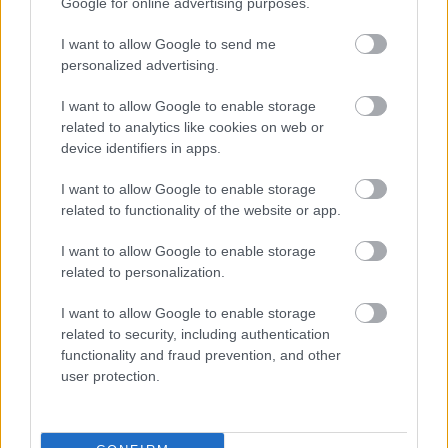
Google for online advertising purposes.
Πιστοποίηση Υπολογιστών σε 2
μέρες
I want to allow Google to send me
personalized advertising.
I want to allow Google to enable storage
related to analytics like cookies on web or
device identifiers in apps.
Μάθε πρώτος όλες τις σημαντικές
ειδήσεις.
I want to allow Google to enable storage
Βάλε το proson.gr στα αποτελέσματα
related to functionality of the website or app.
αναζήτησης της Google
I want to allow Google to enable storage
related to personalization.
I want to allow Google to enable storage
related to security, including authentication
Δημοφιλείς Ειδήσεις
functionality and fraud prevention, and other
user protection.
Ανοικτές 1.779 θέσεις εργασίας στο