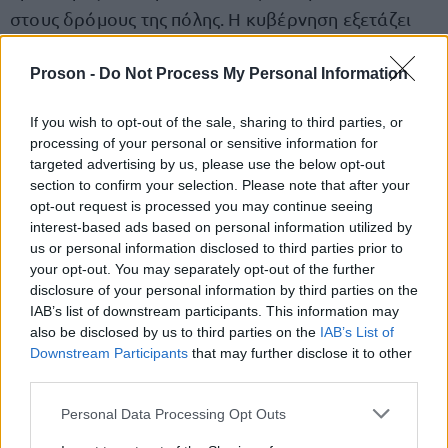
στους δρόμους της πόλης. Η κυβέρνηση εξετάζει
την ανάπτυξη της Εθνοφρουράς, ενώ ο Πιτ
Χέγκσεθ, πρώην αξιωματικός και σχολιαστής, έχει
Proson -
Do Not Process My Personal Information
αφήσει ανοιχτό το ενδεχόμενο συμμετοχής ακόμα
If you wish to opt-out of the sale, sharing to third parties, or
και των Πεζοναυτών.
processing of your personal or sensitive information for
targeted advertising by us, please use the below opt-out
section to confirm your selection. Please note that after your
Θεσμικές τριβές και νομικά ερωτήματα
opt-out request is processed you may continue seeing
interest-based ads based on personal information utilized by
Η δήμαρχος του Λος Άντζελες διευκρίνισε ότι μέχρι
us or personal information disclosed to third parties prior to
your opt-out. You may separately opt-out of the further
στιγμής δεν έχουν αναπτυχθεί δυνάμεις της
disclosure of your personal information by third parties on the
Εθνοφρουράς στην πόλη, ωστόσο οι New York
IAB’s list of downstream participants. This information may
Times ανέφεραν ότι η ανάπτυξη αναμένεται εντός
also be disclosed by us to third parties on the
IAB’s List of
Downstream Participants
that may further disclose it to other
των επόμενων 24 ωρών. Παραμένει ασαφές το
third parties.
νομικό πλαίσιο με βάση το οποίο ενεργοποιείται η
Please note that this website/app uses one or more Google
Εθνοφρουρά. Αμερικανοί αξιωματούχοι δήλωσαν
Personal Data Processing Opt Outs
services and may gather and store information including but
στο Reuters ότι η διαδικασία δεν έγινε μέσω του