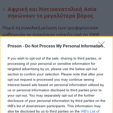
Αφρική και Νοτιοανατολική Ασία
σηκώνουν το μεγαλύτερο βάρος
Παρά τη συνολική μείωση των τροφιμογενών
ασθενειών σε παγκόσμιο επίπεδο από το 2000
μέχρι σήμερα, οι ανισότητες μεταξύ των περιοχών
Proson -
Do Not Process My Personal Information
παραμένουν έντονες.
If you wish to opt-out of the sale, sharing to third parties, or
Οι περιοχές που πλήττονται περισσότερο είναι:
processing of your personal or sensitive information for
targeted advertising by us, please use the below opt-out
section to confirm your selection. Please note that after your
Αφρική
opt-out request is processed you may continue seeing
interest-based ads based on personal information utilized by
us or personal information disclosed to third parties prior to
Νοτιοανατολική Ασία
your opt-out. You may separately opt-out of the further
disclosure of your personal information by third parties on the
IAB’s list of downstream participants. This information may
Στις δύο αυτές γεωγραφικές ζώνες
also be disclosed by us to third parties on the
IAB’s List of