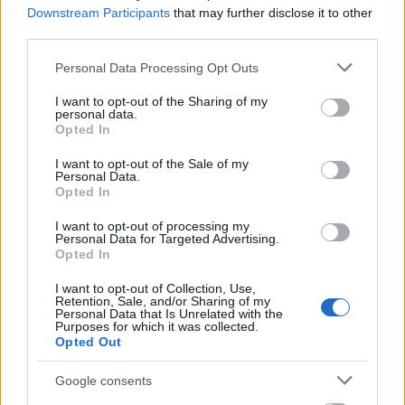
καταγράφονται:
Downstream Participants
that may further disclose it to other
third parties.
75% των παγκόσμιων κρουσμάτων
Σχεδόν το
Please note that this website/app uses one or more Google
Personal Data Processing Opt Outs
services and may gather and store information including but
not limited to your visit or usage behaviour. You may click to
I want to opt-out of the Sharing of my
60% των συνολικών θανάτων
Περίπου το
personal data.
grant or deny consent to Google and its third-party tags to
Opted In
use your data for below specified purposes in below Google
consent section.
I want to opt-out of the Sale of my
Κλιματική αλλαγή και μικροβιακή
Personal Data.
αντοχή επιδεινώνουν το πρόβλημα
Opted In
I want to opt-out of processing my
Οι ειδικοί προειδοποιούν ότι η κατάσταση
Personal Data for Targeted Advertising.
Opted In
ενδέχεται να γίνει ακόμη πιο δύσκολη τα επόμενα
χρόνια.
I want to opt-out of Collection, Use,
Retention, Sale, and/or Sharing of my
Personal Data that Is Unrelated with the
Purposes for which it was collected.
Η αρμόδια του ΠΟΥ για θέματα ασφάλειας
Opted Out
Γιούκι Μινάτο
τροφίμων,
, τόνισε ότι:
Google consents