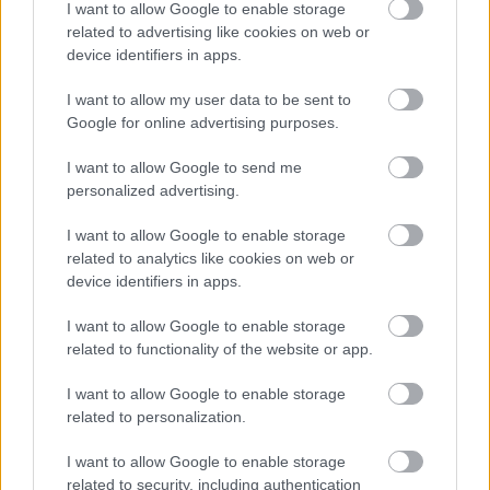
I want to allow Google to enable storage
κλιματική αλλαγή
Η
αυξάνει τον κίνδυνο
related to advertising like cookies on web or
επιμόλυνσης τροφίμων.
device identifiers in apps.
I want to allow my user data to be sent to
αντοχή των μικροβίων στα
Η αυξανόμενη
Google for online advertising purposes.
αντιβιοτικά
δυσκολεύει σημαντικά τη θεραπεία
των ασθενών.
I want to allow Google to send me
personalized advertising.
Οι δύο αυτοί παράγοντες δημιουργούν νέες
I want to allow Google to enable storage
related to analytics like cookies on web or
προκλήσεις για τα συστήματα υγείας διεθνώς.
device identifiers in apps.
I want to allow Google to enable storage
Το τεράστιο οικονομικό κόστος των
related to functionality of the website or app.
τροφιμογενών ασθενειών
I want to allow Google to enable storage
Πέρα από τις ανθρώπινες απώλειες, τα μη ασφαλή
related to personalization.
τρόφιμα επιφέρουν και σημαντικό οικονομικό
I want to allow Google to enable storage
πλήγμα.
related to security, including authentication