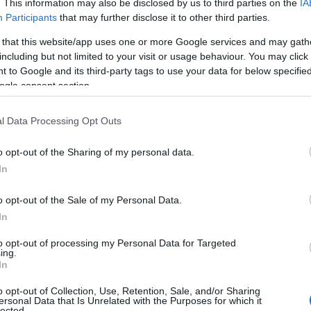
 το ίχνος του εξετασιοκεντρικού τρόπου λειτουργίας
. This information may also be disclosed by us to third parties on the
IA
Participants
that may further disclose it to other third parties.
ύ συστήματος και συνδέονται άμεσα με την ανάγκη βε
δοσης ή την κάλυψη δομικών του ανεπαρκειών.
 that this website/app uses one or more Google services and may gath
including but not limited to your visit or usage behaviour. You may click 
 to Google and its third-party tags to use your data for below specifi
ι ότι από το ποσοστό του δείγματος των εργαζομένων
ogle consent section.
ύν στο Λύκειο
δεν υπάρχει ούτε ένας που να μη κα
,
α «φροντιστήρια» και «φροντιστήρια ξένων γλωσσώ
l Data Processing Opt Outs
α αντίστοιχα ποσοστά ανέρχονται στο 80% για ¨φροντ
ντιστήρια ξένων γλωσσών¨.
o opt-out of the Sharing of my personal data.
In
o opt-out of the Sale of my Personal Data.
In
to opt-out of processing my Personal Data for Targeted
ing.
In
o opt-out of Collection, Use, Retention, Sale, and/or Sharing
ersonal Data that Is Unrelated with the Purposes for which it
lected.