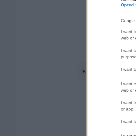
Opted 
Google 
I want t
web or d
I want t
purpose
I want 
Έρευνα ΙΝΕ/ΓΣΕΕ
I want t
web or d
Ένας στους δ
I want t
or app.
τουλάχιστον 
βάση, ενώ το
I want t
μηνιαίο κατώ
I want t