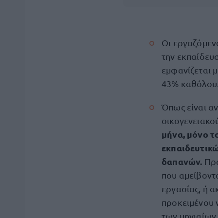
Οι εργαζόμενο
την εκπαίδευσ
εμφανίζεται μ
43% καθόλου
Όπως είναι αν
οικογενειακο
μήνα, μόνο τ
εκπαιδευτικ
δαπανών.
Πρό
που αμείβοντα
εργασίας, ή α
προκειμένου ν
των μηνιαίων