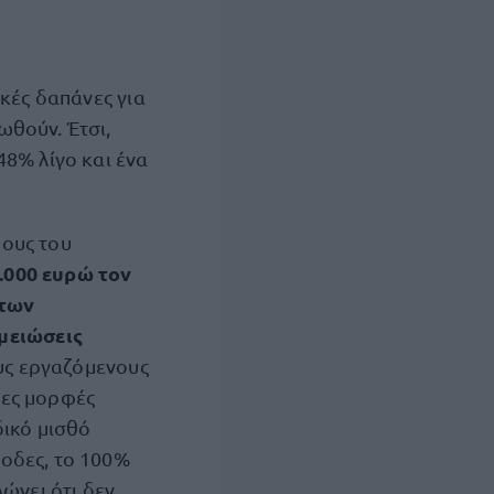
ικές δαπάνες για
ωθούν. Έτσι,
48% λίγο και ένα
ψους του
.000 ευρώ τον
 των
μειώσεις
υς εργαζόμενους
τες μορφές
δικό μισθό
ποδες, το 100%
ώνει ότι δεν