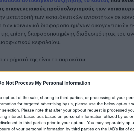
ους οικογενειακούς προϋπολογισμούς των νοικοκυρ
ην μετατροπή των εκπαιδευτικών ανισοτήτων σε κοιν
ω των κοινωνικά διαφοροποιημένων οικογενειακών ε
 της επίσης διαφοροποιημένης διαθεσιμότητας του α
 μορφωτικού κεφαλαίου.
α ευρήματά της είναι τα παρακάτω:
είγματος δηλώνει ότι τους τελευταίου 12 μήνες έχε
Do Not Process My Personal Information
 «φροντιστήρια»
. Ποιο συγκεκριμένα, το 36% αφορο
ς σχολικής επίδοσης, ενώ ένα ακόμη 38% χρειάστηκε 
to opt-out of the sale, sharing to third parties, or processing of your per
ρεσίες διδασκαλίας ξένων γλωσσών για τα παιδιά του
formation for targeted advertising by us, please use the below opt-out s
η διδασκαλία ξένων γλωσσών συμπεριλαμβάνεται στα 
r selection. Please note that after your opt-out request is processed y
eing interest-based ads based on personal information utilized by us or
της δωρεάν υποχρεωτικής και μέσης εκπαίδευσης. Είν
disclosed to third parties prior to your opt-out. You may separately opt-
ς δαπάνες που καταβάλουν οι εργαζόμενοι του ιδιωτικ
losure of your personal information by third parties on the IAB’s list of