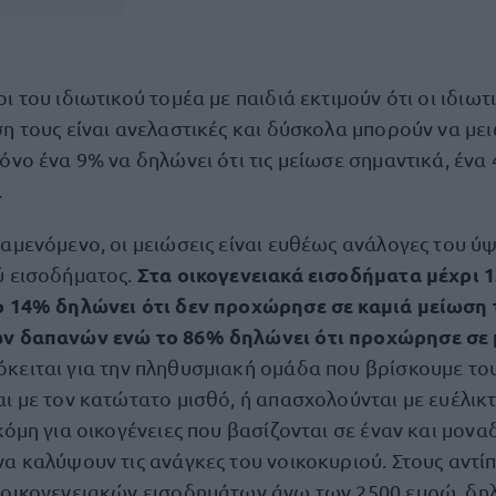
ι του ιδιωτικού τομέα με παιδιά εκτιμούν ότι οι ιδιωτ
η τους είναι ανελαστικές και δύσκολα μπορούν να μει
όνο ένα 9% να δηλώνει ότι τις μείωσε σημαντικά, ένα 
.
αμενόμενο, οι μειώσεις είναι ευθέως ανάλογες του ύ
Στα οικογενειακά εισοδήματα μέχρι 1
ύ εισοδήματος.
ο 14% δηλώνει ότι δεν προχώρησε σε καμιά μείωση
ών δαπανών ενώ το 86% δηλώνει ότι προχώρησε σε 
κειται για την πληθυσμιακή ομάδα που βρίσκουμε το
ι με τον κατώτατο μισθό, ή απασχολούνται με ευέλικ
κόμη για οικογένειες που βασίζονται σε έναν και μονα
α καλύψουν τις ανάγκες του νοικοκυριού. Στους αντί
 οικογενειακών εισοδημάτων άνω των 2500 ευρώ, δηλ