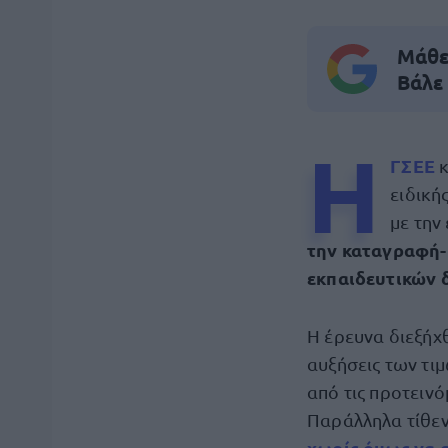
Μάθε 
Βάλε
Η
ΓΣΕΕ
κ
ειδική
με την
την καταγραφή-
εκπαιδευτικών 
Η έρευνα διεξήχθ
αυξήσεις των τι
από τις προτειν
Παράλληλα τίθε
χωρίς όμως να α