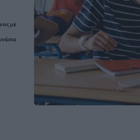
νος με
μνάσιο