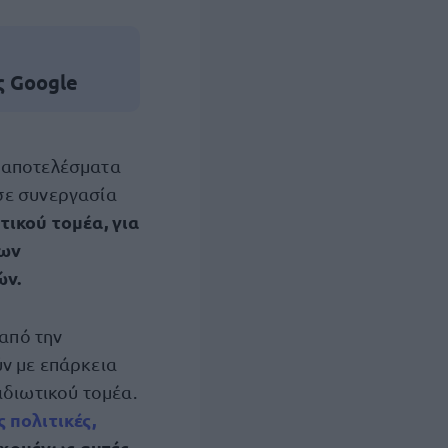
ς Google
α αποτελέσματα
 σε συνεργασία
τικού τομέα, για
ων
ών.
 από την
ν με επάρκεια
ιδιωτικού τομέα.
 πολιτικές,
χομένως αυτές