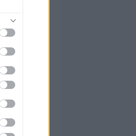
άλει
υ σε μηνιαία
ουλάχιστον έναν