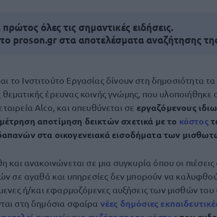
πρώτος όλες τις σημαντικές ειδήσεις.
 το proson.gr στα αποτελέσματα αναζήτησης τη
αι το Ινστιτούτο Εργασίας δίνουν στη δημοσιότητα τ
ς θεματικής έρευνας κοινής γνώμης, που υλοποιήθηκε
εργαζόμενους ιδιω
 εταιρεία Alco, και απευθύνεται σε
μέτρηση αποτίμηση δεικτών σχετικά με το
κόστος
τ
δαπανών στα οικογενειακά εισοδήματα των μισθωτ
η και ανακοινώνεται σε μια συγκυρία όπου οι πιέσεις
μών σε αγαθά και υπηρεσίες δεν μπορούν να καλυφθού
όμενες ή/και εφαρμοζόμενες αυξήσεις των μισθών του 
νέες δημόσιες εκπαιδευτικές
νται στη δημόσια σφαίρα
ποτελεί αντικείμενο συζήτησης τ
ο κόστος
που ενδε