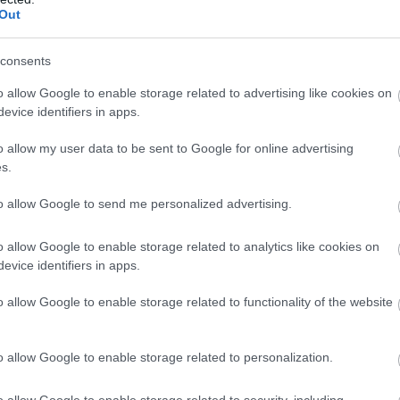
Out
consents
o allow Google to enable storage related to advertising like cookies on
evice identifiers in apps.
o allow my user data to be sent to Google for online advertising
s.
to allow Google to send me personalized advertising.
o allow Google to enable storage related to analytics like cookies on
evice identifiers in apps.
ύο εργαζόμενους του ιδιωτικού τομέα (49%) καταβ
o allow Google to enable storage related to functionality of the website
500 ευρώ σε εκπαιδευτικές δαπάνες
για τα παιδιά το
 30% ξοδεύει τουλάχιστον 750 ευρώ, δηλαδή σχεδόν τ
o allow Google to enable storage related to personalization.
τατο μισθό.
o allow Google to enable storage related to security, including