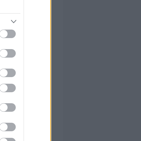
το.
πίτι μου» θα
 είναι
ς ιδιοκτήτης και
ηγείται μόνο για