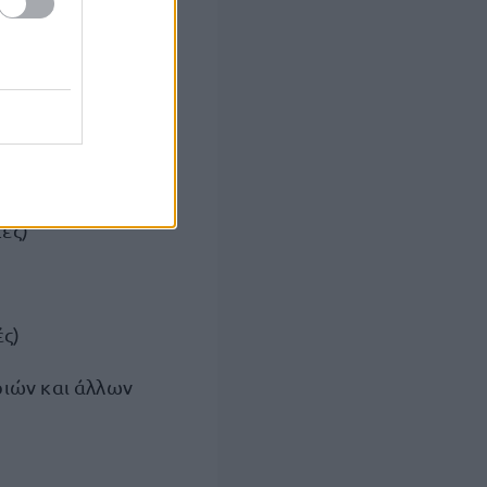
ία θερμότητας,
ες)
ς)
ιών και άλλων