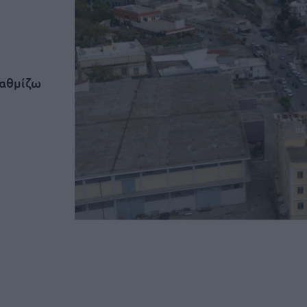
βαθμίζω