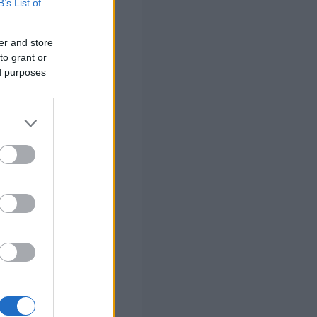
B’s List of
er and store
20.000 πολίτες
,
to grant or
τήσουν
ed purposes
 σπίτι μου»
ικά στοιχεία
οκο δάνειο.