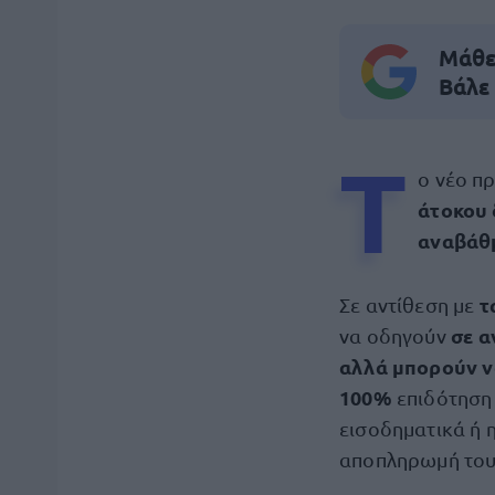
Μάθε 
Βάλε
Τ
ο νέο π
άτοκου 
αναβάθ
τ
Σε αντίθεση με
σε α
να οδηγούν
αλλά μπορούν ν
100%
επιδότηση 
εισοδηματικά ή η
αποπληρωμή του