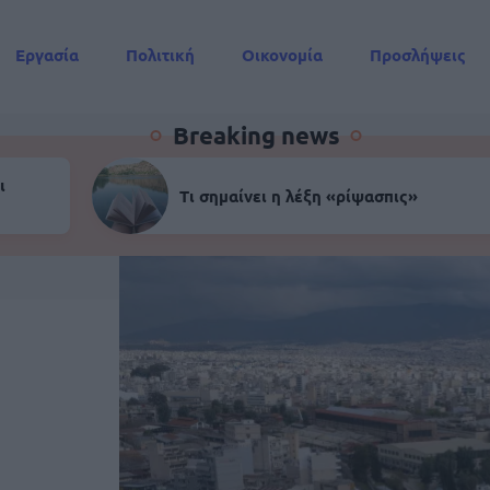
Εργασία
Πολιτική
Οικονομία
Προσλήψεις
Συντάξεις
Breaking news
ι
Τι σημαίνει η λέξη «ρίψασπις»