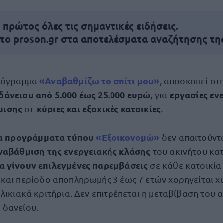
πρώτος όλες τις σημαντικές ειδήσεις.
 το proson.gr στα αποτελέσματα αναζήτησης τη
«Αναβαθμίζω το σπίτι μου»
ρόγραμμα
, αποσκοπεί στ
δάνειου
από 5.000 έως 25.000 ευρώ
εργασίες εν
, για
μισης
κύριες και εξοχικές κατοικίες
σε
.
α προγράμματα τύπου
«Εξοικονομώ»
δεν απαιτούντ
ναβάθμιση της ενεργειακής κλάσης
του ακινήτου κα
α γίνουν επιλεγμένες παρεμβάσεις
σε κάθε κατοικία
και περίοδο αποπληρωμής 3 έως 7 ετών χορηγείται χ
λικιακά κριτήρια. Δεν επιτρέπεται η μεταβίβαση του α
 δανείου.