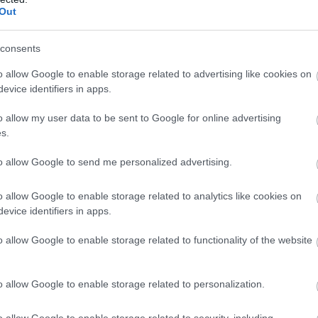
Out
ως υποβάλλεται μια αίτηση ανά ΑΦΜ και για ένα ακίνη
consents
σα κατοικία
o allow Google to enable storage related to advertising like cookies on
evice identifiers in apps.
νος
που επιθυμεί να λάβει μέρος στο «Αναβαθμίζω το σ
o allow my user data to be sent to Google for online advertising
ει πως η δευτερεύουσα κατοικία του δεν θα πρέπει να
s.
ή την οικία αυτή θα πρέπει να την χρησιμοποιεί ο ίδιο
to allow Google to send me personalized advertising.
εκμισθώσει σε κάποιον άλλον. Και το άτοκο δάνειο χορ
o allow Google to enable storage related to analytics like cookies on
evice identifiers in apps.
 δαπάνες
o allow Google to enable storage related to functionality of the website
αλύπτει συγκεκριμένες δαπάνες όπως:
o allow Google to enable storage related to personalization.
ωση (εσωτερική/εξωτερική)
o allow Google to enable storage related to security, including