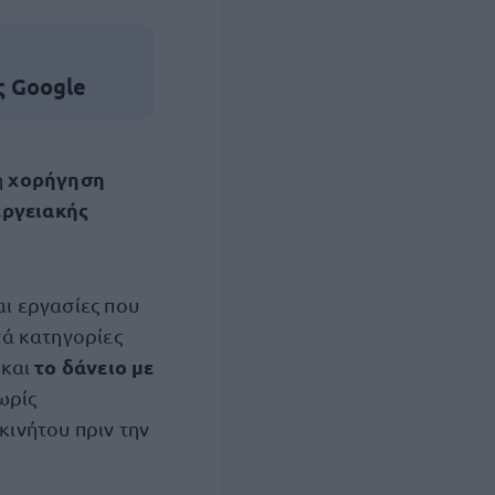
ς Google
χορήγηση
η
εργειακής
αι εργασίες που
τά κατηγορίες
το δάνειο με
 και
ωρίς
κινήτου πριν την