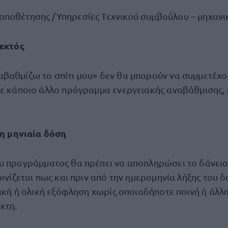
 τοποθέτησης /Υπηρεσίες Τεχνικού συμβούλου – μηχανι
 εκτός
βαθμίζω το σπίτι μου» δεν θα μπορούν να συμμετέχου
σε κάποιο άλλο πρόγραμμα ενεργειακής αναβάθμισης,
 η μηνιαία δόση
υ προγράμματος θα πρέπει να αποπληρώσει το δάνειο
ρινίζεται πως και πριν από την ημερομηνία λήξης του 
ρική ή ολική εξόφληση χωρίς οποιαδήποτε ποινή ή άλλ
κτη.