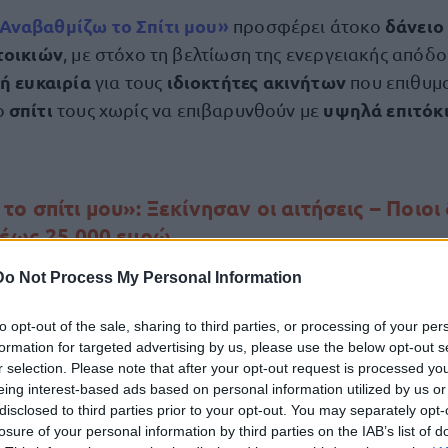
Αναβαθμίζω το Σπίτι μου»
δάνει
προσφέρει άτοκο
τοικιών
, με στόχο τη βελτίωση της ενεργειακής απόδο
ή ευκαιρία
ιδιοκτήτες
ακινήτων
για τους
που επιθυμ
σπίτι
υψηλά επιτόκ
ο
τους χωρίς να επιβαρυνθούν με
ο σπίτι μου»: Ξεκίνησαν οι αιτήσεις – Ποιοι
 έως 25.000 ευρώ
Do Not Process My Personal Information
πλατφόρμα του προγράμματος «Αναβαθμίζω το σπίτ
άνουν αιτήσεις οι δικαιούχοι.
to opt-out of the sale, sharing to third parties, or processing of your per
formation for targeted advertising by us, please use the below opt-out s
 θα δώσει τη δυνατότητα στους δικαιούχους να λάβουν
r selection. Please note that after your opt-out request is processed y
eing interest-based ads based on personal information utilized by us or
 έως 25.000 ευρώ
επιδοτούμενο 100%
με
το επιτόκιο
disclosed to third parties prior to your opt-out. You may separately opt-
ς εισοδηματικά, περιουσιακά ή ηλικιακά κριτήρια
γι
losure of your personal information by third parties on the IAB’s list of