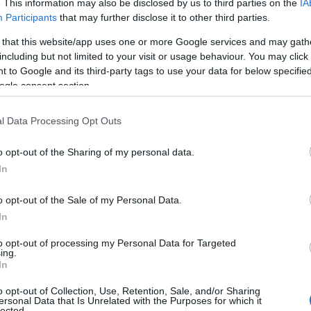
κατοικία
νεργειακά την
τους.
. This information may also be disclosed by us to third parties on the
IA
Participants
that may further disclose it to other third parties.
 that this website/app uses one or more Google services and may gath
Αναβαθμίζω το σπίτι μου»
σε περίπου 
απευθύνεται
including but not limited to your visit or usage behaviour. You may click 
ύν να κάνουν κάποιες εργασίες όπως το να αντικατασ
 to Google and its third-party tags to use your data for below specifi
γκαταστήσουν κλιματιστικά ή ηλιακό θερμοσίφωνα.
ogle consent section.
l Data Processing Opt Outs
γνωρίζετε για το πρόγραμμα «Αναβαθμίζω το
o opt-out of the Sharing of my personal data.
In
o opt-out of the Sale of my Personal Data.
χει κάποιος στο πρόγραμμα:
In
έπει να υποβάλλει αίτηση στη σχετική πλατφόρμα.
to opt-out of processing my Personal Data for Targeted
ing.
In
 προσκομίσει στα τραπεζικά ιδρύματα κάποια αποδεικτ
o opt-out of Collection, Use, Retention, Sale, and/or Sharing
όγια αγοράς προκειμένου να μπορέσει να πάρει το άτ
ersonal Data that Is Unrelated with the Purposes for which it
lected.