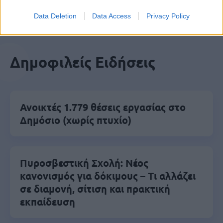
Data Deletion
Data Access
Privacy Policy
Δημοφιλείς Ειδήσεις
Ανοικτές 1.779 θέσεις εργασίας στο
Δημόσιο (χωρίς πτυχίο)
Πυροσβεστική Σχολή: Νέος
κανονισμός για δόκιμους – Τι αλλάζει
σε διαμονή, σίτιση και πρακτική
εκπαίδευση