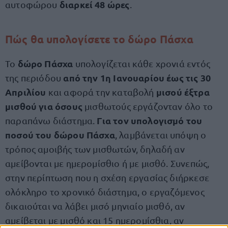
διαρκεί 48 ώρες
αυτοφώρου
.
Πώς θα υπολογίσετε το δώρο Πάσχα
δώρο Πάσχα
Το
υπολογίζεται κάθε χρονιά εντός
από την 1η Ιανουαρίου έως τις 30
της περιόδου
Απριλίου
μισού έξτρα
και αφορά την καταβολή
μισθού για όσους
μισθωτούς εργάζονταν όλο το
Για τον υπολογισμό του
παραπάνω διάστημα.
ποσού του δώρου Πάσχα
, λαμβάνεται υπόψη ο
τρόπος αμοιβής των μισθωτών, δηλαδή αν
αμείβονται με ημερομίσθιο ή με μισθό. Συνεπώς,
στην περίπτωση που η σχέση εργασίας διήρκεσε
ολόκληρο το χρονικό διάστημα, ο εργαζόμενος
δικαιούται να λάβει μισό μηνιαίο μισθό, αν
αμείβεται με μισθό και 15 ημερομίσθια, αν