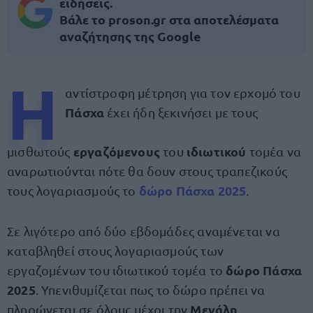
ειδήσεις.
Βάλε το proson.gr στα αποτελέσματα
αναζήτησης της Google
Η
αντίστροφη μέτρηση για τον ερχομό του
Πάσχα
έχει ήδη ξεκινήσει με τους
εργαζόμενους
ιδιωτικού
μισθωτούς
του
τομέα να
αναρωτιούνται πότε θα δουν στους τραπεζικούς
δώρο Πάσχα 2025
τους λογαριασμούς το
.
Σε λιγότερο από δύο εβδομάδες αναμένεται να
καταβληθεί στους λογαριασμούς των
δώρο Πάσχα
εργαζομένων
του ιδιωτικού τομέα το
2025
. Υπενιθυμίζεται πως το δώρο πρέπει να
Μεγάλη
πληρώνεται σε όλους μέχρι την