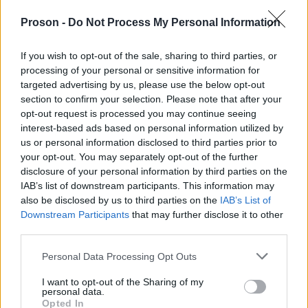
αμείβεται με ημερομίσθιο.
Proson -
Do Not Process My Personal Information
Σε περίπτωση
όμως
που η σχέση εργασίας
,
,
If you wish to opt-out of the sale, sharing to third parties, or
κάποιου μισθωτού με τον εργοδότη του δεν είχε
processing of your personal or sensitive information for
διάρκεια ολόκληρο το προαναφερόμενο χρονικό
targeted advertising by us, please use the below opt-out
section to confirm your selection. Please note that after your
διάστημα
, δικαιούται να λάβει αναλογία δώρου, η
opt-out request is processed you may continue seeing
οποία υπολογίζεται, ως εξής: προκειμένου για
interest-based ads based on personal information utilized by
us or personal information disclosed to third parties prior to
αμειβόμενο με μισθό, ποσό ίσο με 1/15 του μισού
your opt-out. You may separately opt-out of the further
μηνιαίου μισθού ή ένα ημερομίσθιο, ενώ για τους
disclosure of your personal information by third parties on the
αμειβόμενους με ημερομίσθιο για κάθε οκτώ
IAB’s list of downstream participants. This information may
also be disclosed by us to third parties on the
IAB’s List of
ημερολογιακές ημέρες διάρκειας της εργασιακής
Downstream Participants
that may further disclose it to other
σχέσης. Εάν η σχέση εργασίας διαρκέσει λιγότερο
third parties.
από οκτώ ημέρες, δικαιούται ανάλογο κλάσμα για
Please note that this website/app uses one or more Google
Personal Data Processing Opt Outs
δώρο Πάσχα.
services and may gather and store information including but
not limited to your visit or usage behaviour. You may click to
I want to opt-out of the Sharing of my
personal data.
grant or deny consent to Google and its third-party tags to
Εκτός από την περίπτωση που η εργασία
Opted In