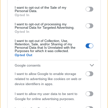
use your data for below specified purposes in below Google
χωρίς διακοπή όλο το διάστημα
παρασχέθηκε
consent section.
I want to opt-out of the Sale of my
από την 1η Ιανουαρίου έως την 30ή Απριλίου
,
Personal Data.
Opted In
στο διάστημα αυτό, συνυπολογίζονται και όλες οι
ημέρες που οι εργαζόμενοι απουσιάζουν νόμιμα
I want to opt-out of processing my
Personal Data for Targeted Advertising.
από την εργασία τους (π.χ. με ετήσια άδεια, με
Opted In
άδεια μητρότητας, με σπουδαστική άδεια).
I want to opt-out of Collection, Use,
Retention, Sale, and/or Sharing of my
Personal Data that Is Unrelated with the
Purposes for which it was collected.
απουσία
Ειδικά, ως προς την
των εργαζομένων,
Opted Out
λόγω ασθένειας, στο διάστημα υπολογισμού του
δώρου Πάσχα συνυπολογίζονται τα «τριήμερα
Google consents
ασθενείας», δηλαδή ο χρόνος απουσίας κατά τον
I want to allow Google to enable storage
οποίο δεν καταβάλλεται επίδομα ασθενείας, ενώ
related to advertising like cookies on web or
device identifiers in apps.
αφαιρούνται τα διαστήματα που καταβάλλεται από
τον ασφαλιστικό φορέα επίδομα ασθενείας.
I want to allow my user data to be sent to
Google for online advertising purposes.