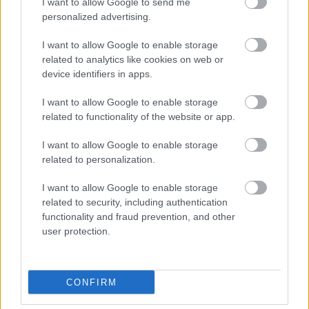
I want to allow Google to send me
personalized advertising.
ΑΣΕΠ: Πιστοποίηση Αγγλικών σε
μόνο 2 ημέρες στα χέρια σας
I want to allow Google to enable storage
related to analytics like cookies on web or
device identifiers in apps.
I want to allow Google to enable storage
related to functionality of the website or app.
ΑΣΕΠ: Εξ αποστάσεως η πιο Εύκολη
I want to allow Google to enable storage
Πιστοποίηση Υπολογιστών σε 2
related to personalization.
μέρες
I want to allow Google to enable storage
related to security, including authentication
functionality and fraud prevention, and other
user protection.
Μάθε πρώτος όλες τις σημαντικές
ειδήσεις.
CONFIRM
Βάλε το proson.gr στα αποτελέσματα
αναζήτησης της Google