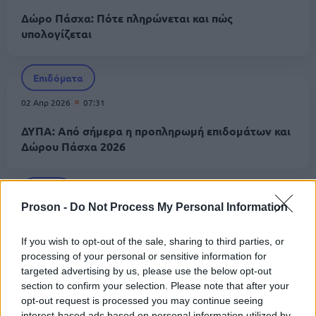
Δώρο Πάσχα: Πότε πληρώνεται και πώς
υπολογίζεται
Επιδόματα
02 Απρ 2026
07:31
ΔΥΠΑ: Από σήμερα η προπληρωμή επιδομάτων και
Δώρου Πάσχα 2026
ΟΑΕΔ
Proson -
Do Not Process My Personal Information
01 Απρ 2026
09:18
Δώρο Πάσχα ΔΥΠΑ: Από αύριο η πληρωμή - Τι
If you wish to opt-out of the sale, sharing to third parties, or
χρήματα θα λάβετε
processing of your personal or sensitive information for
targeted advertising by us, please use the below opt-out
section to confirm your selection. Please note that after your
opt-out request is processed you may continue seeing
Οικονομία
interest-based ads based on personal information utilized by