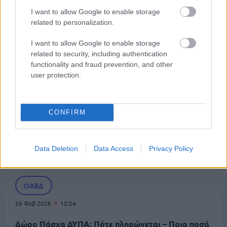
I want to allow Google to enable storage
related to personalization.
Εργασία
16 Μαρ 2026
12:04
I want to allow Google to enable storage
related to security, including authentication
Δώρο Πάσχα 2026: Πότε καταβάλλεται - Τι πρέπει
functionality and fraud prevention, and other
να γνωρίζουν οι εργαζόμενοι
user protection.
Οικονομία
CONFIRM
10 Μαρ 2026
09:41
Δώρο Πάσχα 2026: Πότε πληρώνεται – Ποιοι το
Data Deletion
Data Access
Privacy Policy
δικαιούνται και πώς υπολογίζεται
ΟΑΕΔ
26 Φεβ 2026
12:54
Δώρο Πάσχα ΔΥΠΑ: Πότε πληρώνεται – Ποια ποσά