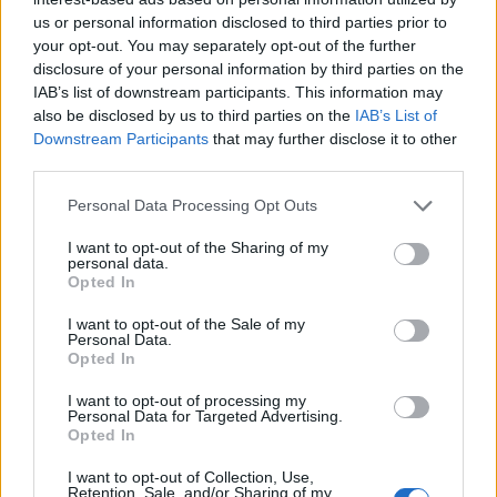
31 Μαρ 2026
10:58
us or personal information disclosed to third parties prior to
your opt-out. You may separately opt-out of the further
Δώρο Πάσχα 2026: Πότε πληρώνεται στους
disclosure of your personal information by third parties on the
ανέργους (ημερομηνία)
IAB’s list of downstream participants. This information may
also be disclosed by us to third parties on the
IAB’s List of
Downstream Participants
that may further disclose it to other
Εργασία
third parties.
28 Μαρ 2026
09:55
Please note that this website/app uses one or more Google
Personal Data Processing Opt Outs
services and may gather and store information including but
Δώρο Πάσχα 2023: Όλα όσα πρέπει να γνωρίζετε
not limited to your visit or usage behaviour. You may click to
I want to opt-out of the Sharing of my
για την καταβολή και τον υπολογισμό του
personal data.
grant or deny consent to Google and its third-party tags to
Opted In
use your data for below specified purposes in below Google
consent section.
I want to opt-out of the Sale of my
Κοινωνία
Personal Data.
Opted In
27 Μαρ 2026
13:38
I want to opt-out of processing my
Personal Data for Targeted Advertising.
Κατώτατος μισθός: Γιατί δεν αλλάζει το ποσό του
Opted In
δώρου Πάσχα 2026
I want to opt-out of Collection, Use,
Retention, Sale, and/or Sharing of my