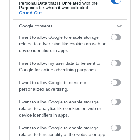
Personal Data that Is Unrelated with the
ΟΑΕΔ
Purposes for which it was collected.
Opted Out
26 Μαρ 2026
12:39
Google consents
Δώρο Πάσχα 2026: Τι θα πάρουν οι άνεργοι από τη
ΔΥΠΑ
I want to allow Google to enable storage
related to advertising like cookies on web or
device identifiers in apps.
Οικονομία
I want to allow my user data to be sent to
23 Μαρ 2026
10:48
Google for online advertising purposes.
Δώρο Πάσχα 2026: Πότε πληρώνεται - Τι ποσά θα
I want to allow Google to send me
λάβετε
personalized advertising.
I want to allow Google to enable storage
Εργασία
related to analytics like cookies on web or
device identifiers in apps.
17 Μαρ 2026
12:59
«Όχι» στην επαναφορά 13ου και 14ου μισθού στο
I want to allow Google to enable storage
Δημόσιο
related to functionality of the website or app.