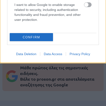
I want to allow Google to enable storage
related to security, including authentication
functionality and fraud prevention, and other
user protection.
ΑΣΕΠ: Εξ αποστάσεως η πιο Εύκολη
Πιστοποίηση Υπολογιστών σε 2
CONFIRM
μέρες
Data Deletion
Data Access
Privacy Policy
Μάθε πρώτος όλες τις σημαντικές
ειδήσεις.
Βάλε το proson.gr στα αποτελέσματα
αναζήτησης της Google