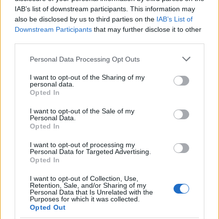
IAB’s list of downstream participants. This information may
δημόσιους υπαλλήλους.
also be disclosed by us to third parties on the
IAB’s List of
Downstream Participants
that may further disclose it to other
Αφορολόγητο επιδόματος βιβλιοθήκης:
Το
third parties.
επίδομα για μέλη ΔΕΠ και ερευνητές
Please note that this website/app uses one or more Google
Personal Data Processing Opt Outs
απαλλάσσεται από φόρο εισοδήματος.
services and may gather and store information including but
not limited to your visit or usage behaviour. You may click to
I want to opt-out of the Sharing of my
Νέο επίδομα για προσωπικό σωφρονιστικών
personal data.
grant or deny consent to Google and its third-party tags to
Opted In
καταστημάτων:
use your data for below specified purposes in below Google
Θέσπιση επιδόματος 100 ευρώ
consent section.
I want to opt-out of the Sale of my
και αντικατάσταση του οριζόντιου επιδόματος
Personal Data.
ανθυγιεινής εργασίας με νέο, διαφοροποιημένο
Opted In
κατά καθήκον.
I want to opt-out of processing my
Personal Data for Targeted Advertising.
Opted In
Επέκταση επιδόματος παραμεθορίου:
Το
επίδομα των 130 ευρώ για Έβρο και ακριτικά
I want to opt-out of Collection, Use,
Retention, Sale, and/or Sharing of my
νησιά επεκτείνεται και στα στελέχη της ΕΛ.ΑΣ.
Personal Data that Is Unrelated with the
Purposes for which it was collected.
σε μονάδες της ηπειρωτικής μεθορίου.
Opted Out