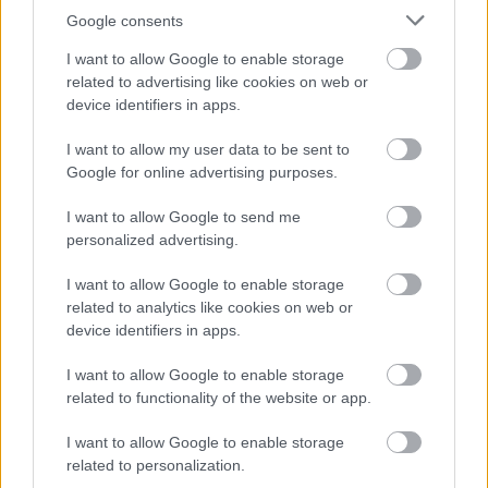
Νέα μισθολογική διάκριση στη Γενική
Google consents
Γραμματεία Συντονισμού:
Αναβάθμιση
I want to allow Google to enable storage
απολαβών για Διευθυντές της Προεδρίας της
related to advertising like cookies on web or
device identifiers in apps.
Κυβέρνησης.
I want to allow my user data to be sent to
Αναγνώριση προϋπηρεσίας και ερευνητικού
Google for online advertising purposes.
έργου:
Για τη μισθολογική εξέλιξη ερευνητών σε
I want to allow Google to send me
ΑΕΙ και ερευνητικούς φορείς, ανεξαρτήτως
personalized advertising.
συμβατικής σχέσης.
I want to allow Google to enable storage
related to analytics like cookies on web or
ΕΔΩ
Δείτε
ολόκληρο το σχέδιο νόμου.
device identifiers in apps.
I want to allow Google to enable storage
related to functionality of the website or app.
ΑΣΕΠ: Πιστοποίηση Αγγλικών σε
I want to allow Google to enable storage
μόνο 2 ημέρες στα χέρια σας
related to personalization.