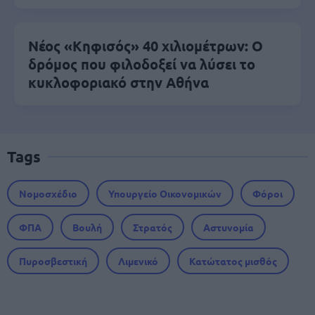
Νέος «Κηφισός» 40 χιλιομέτρων: Ο
δρόμος που φιλοδοξεί να λύσει το
κυκλοφοριακό στην Αθήνα
Tags
Νομοσχέδιο
Υπουργείο Οικονομικών
Φόροι
ΦΠΑ
Βουλή
Στρατός
Αστυνομία
Πυροσβεστική
Λιμενικό
Κατώτατος μισθός