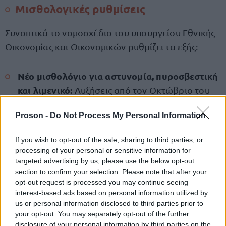
Μισθολογικές ρυθμίσεις
Συνοπτικά το νομοσχέδιο του υπουργείου Εθνικής
Οικονομίας και Οικονομικών ρυθμίζει τα εξής:
Νέο μισθολόγιο για αστυνομία, πυροσβεστική
και λιμενικό:
Αυξήσεις από τον Οκτώβριο του
2025 και νέο επίδομα διοίκησης.
Proson -
Do Not Process My Personal Information
Μισθολογικές παρεμβάσεις στο Υπουργείο
If you wish to opt-out of the sale, sharing to third parties, or
Εξωτερικών:
Αυξήσεις επιδομάτων ειδικών
processing of your personal or sensitive information for
καθηκόντων και αποζημιώσεων διδάκτρων για
targeted advertising by us, please use the below opt-out
τα τέκνα υπαλλήλων.
section to confirm your selection. Please note that after your
opt-out request is processed you may continue seeing
interest-based ads based on personal information utilized by
Αναγνώριση πενταετούς κύκλου σπουδών ως
us or personal information disclosed to third parties prior to
μεταπτυχιακού:
Προώθηση κατά δύο
your opt-out. You may separately opt-out of the further
μισθολογικά κλιμάκια για περίπου 5.000
disclosure of your personal information by third parties on the