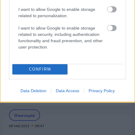
I want to allow Google to enable storage
related to personalization.
Οικονομία
I want to allow Google to enable storage
06 Ιουν 2025
10:28
related to security, including authentication
ΑΑΔΕ: Υποχρεωτική η δήλωση ΙΒΑΝ στο Μητρώο
functionality and fraud prevention, and other
της ΑΑΔΕ για τις επιστροφές ΦΠΑ
user protection.
Οικονομία
CONFIRM
10 Μαΐ 2025
14:25
ΑΑΔΕ: Τρία νέα ψηφιακά «όπλα» κατά της
Data Deletion
Data Access
Privacy Policy
φοροδιαφυγής
Οικονομία
09 Μαΐ 2025
08:47