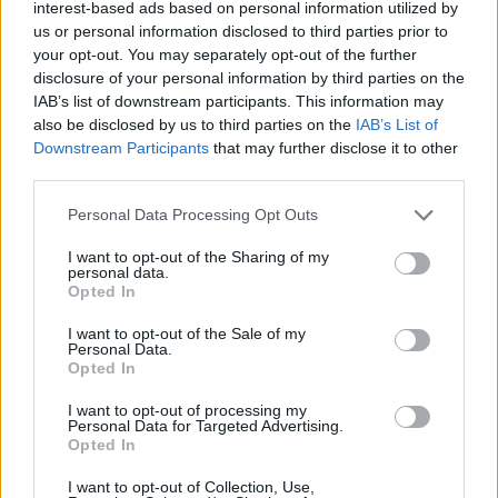
interest-based ads based on personal information utilized by
us or personal information disclosed to third parties prior to
21 Σεπ 2025
17:26
your opt-out. You may separately opt-out of the further
Μισθοί, συντάξεις, επιδόματα: Όλες οι αυξήσεις
disclosure of your personal information by third parties on the
μέχρι τον Απρίλιο 2026
IAB’s list of downstream participants. This information may
also be disclosed by us to third parties on the
IAB’s List of
Downstream Participants
that may further disclose it to other
third parties.
Οικονομία
Please note that this website/app uses one or more Google
07 Σεπ 2025
Personal Data Processing Opt Outs
12:58
services and may gather and store information including but
Χωρίς ΕΝΦΙΑ τα μικρά χωριά - Ποια νησιά θα δουν
not limited to your visit or usage behaviour. You may click to
I want to opt-out of the Sharing of my
personal data.
μειωμένο ΦΠΑ
grant or deny consent to Google and its third-party tags to
Opted In
use your data for below specified purposes in below Google
consent section.
I want to opt-out of the Sale of my
Personal Data.
Οικονομία
Opted In
26 Αυγ 2025
11:03
I want to opt-out of processing my
Personal Data for Targeted Advertising.
ΑΑΔΕ: Έρχονται αυτοματοποιημένα πρόστιμα για
Opted In
εκπρόθεσμες δηλώσεις εισοδήματος και ΦΠΑ
I want to opt-out of Collection, Use,