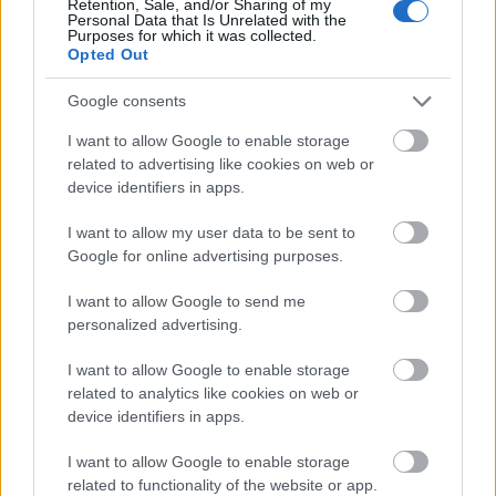
Retention, Sale, and/or Sharing of my
Personal Data that Is Unrelated with the
Πολιτική
Purposes for which it was collected.
Opted Out
25 Αυγ 2025
19:16
Google consents
ΔΕΘ 2025: Παράταση ΦΠΑ στα νεόδμητα και νέες
φορολογικές ελαφρύνσεις
I want to allow Google to enable storage
related to advertising like cookies on web or
device identifiers in apps.
Οικονομία
I want to allow my user data to be sent to
25 Αυγ 2025
09:47
Google for online advertising purposes.
ΔΕΘ 2025: «Κλειδώνουν» τα μέτρα - Ποιο είναι το
I want to allow Google to send me
πακέτο
personalized advertising.
I want to allow Google to enable storage
Φορολογία
related to analytics like cookies on web or
device identifiers in apps.
03 Ιουλ 2025
15:25
I want to allow Google to enable storage
ΑΑΔΕ: Ποιες επιχειρήσεις πρέπει να κάνουν
related to functionality of the website or app.
δήλωση ΦΠΑ κάθε μήνα