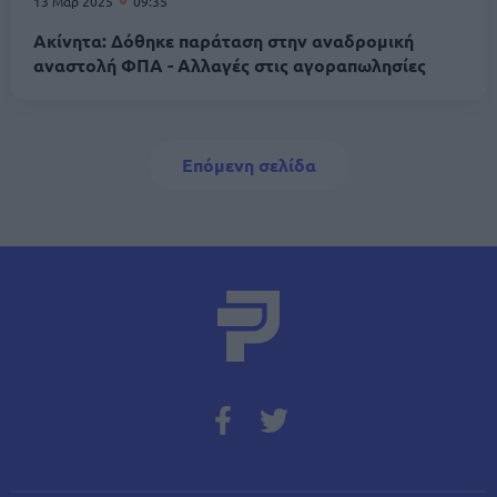
13 Μαρ 2025
09:35
Ακίνητα: Δόθηκε παράταση στην αναδρομική
αναστολή ΦΠΑ - Αλλαγές στις αγοραπωλησίες
Σελιδοποίηση
Next page
Επόμενη σελίδα