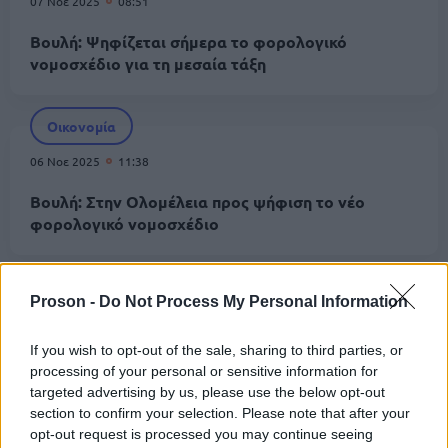
07 Νοε 2025
08:51
Βουλή: Ψηφίζεται σήμερα το φορολογικό
νομοσχέδιο για τη μεσαία τάξη
Οικονομία
06 Νοε 2025
11:38
Βουλή: Στην Ολομέλεια προς ψήφιση το νέο
φορολογικό νομοσχέδιο
Οικονομία
Proson -
Do Not Process My Personal Information
27 Σεπ 2025
11:09
If you wish to opt-out of the sale, sharing to third parties, or
Πετρέλαιο θέρμανσης: Σταθερές οι τιμές σε σχέση
processing of your personal or sensitive information for
με πέρυσι - Τι αλλάζει με το νέο έτος
targeted advertising by us, please use the below opt-out
section to confirm your selection. Please note that after your
opt-out request is processed you may continue seeing
Οικονομία