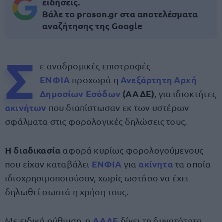
ειδήσεις.
Βάλε το proson.gr στα αποτελέσματα
αναζήτησης της Google
Σ
ε αναδρομικές επιστροφές
ΕΝΦΙΑ
Ανεξάρτητη Αρχή
προχωρά η
Δημοσίων Εσόδων
(ΑΑΔΕ)
, για ιδιοκτήτες
ακινήτων
που διαπίστωσαν εκ των υστέρων
σφάλματα στις φορολογικές δηλώσεις τους.
Η διαδικασία
αφορά κυρίως φορολογούμενους
ΕΝΦΙΑ
ακίνητα
που είχαν καταβάλει
για
τα οποία
ιδιοχρησιμοποιούσαν, χωρίς ωστόσο να έχει
δηλωθεί σωστά η χρήση τους.
ΑΑΔΕ
Με ειδική ρύθμιση, η
δίνει τη δυνατότητα