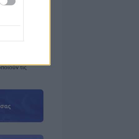
σης. Μόνο κατά
ν από την
250.000
α έως και
ι δικαίωμα
ποιούν τις
 σας