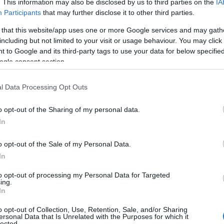
. This information may also be disclosed by us to third parties on the
IA
Participants
that may further disclose it to other third parties.
περίπτωση που υπάρξουν αυξήσεις μετά το 2030, συγκ
λισμένων θεωρείται ότι παραμένουν προστατευμένες
 that this website/app uses one or more Google services and may gath
including but not limited to your visit or usage behaviour. You may click 
 to Google and its third-party tags to use your data for below specifi
μβάνονται όσοι έχουν ήδη θεμελιώσει δικαίωμα πλήρο
ogle consent section.
φαλισμένοι που συνταξιοδοτούνται λόγω αναπηρίας μέ
Βαρέα και Ανθυγιεινά Επαγγέλ
, οι εργαζόμενοι στα
l Data Processing Opt Outs
υπάγονται σε ειδικό συνταξιοδοτικό καθεστώς.
o opt-out of the Sharing of my personal data.
In
ς ενδεχόμενων αλλαγών εκτιμάται ότι θα βρεθούν κα
σήμερα κοντά στη συνταξιοδότηση και έχουν ήδη κατο
o opt-out of the Sale of my Personal Data.
In
ϋποθέσεις για έξοδο στα 62 έτη με 40 χρόνια ασφάλισ
to opt-out of processing my Personal Data for Targeted
ing.
κό φέρνει νέες πιέσεις στο ασφαλιστικό
In
o opt-out of Collection, Use, Retention, Sale, and/or Sharing
ή σταθερότητα, οι μακροπρόθεσμες προκλήσεις παρα
ersonal Data that Is Unrelated with the Purposes for which it
lected.