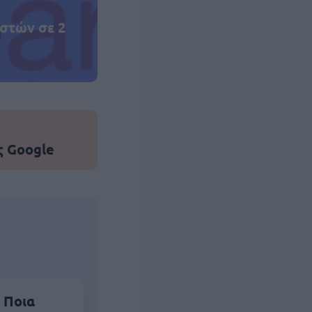
στών σε 2
ς Google
 Ποια