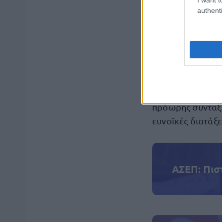
authenti
Την ίδια ώρα, συ
το πρώτο τρίμην
εργασία τους λα
αποχωρήσεις μέχ
Σημαντικό μέρο
πρόωρης συνταξι
ευνοϊκές διατάξε
ΑΣΕΠ: Πισ