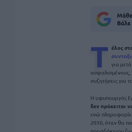
Μάθε 
Βάλε
Τ
έλος στ
συνταξ
για μετ
ασφαλισμένους, 
συζητήσεις για 
Η υφυπουργός Ερ
δεν πρόκειται ν
ενώ πληροφορίες
2030, όταν θα πα
προσδόκιμου ζω