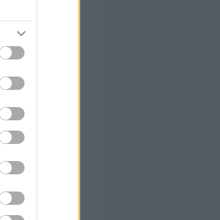
ιλή για τη
νεται να αυξηθεί
, εκτιμάται ότι
θήσει αντίθετη
3 εκατομμύρια
άνω
ους πολίτες
μού, γεγονός
δότησης