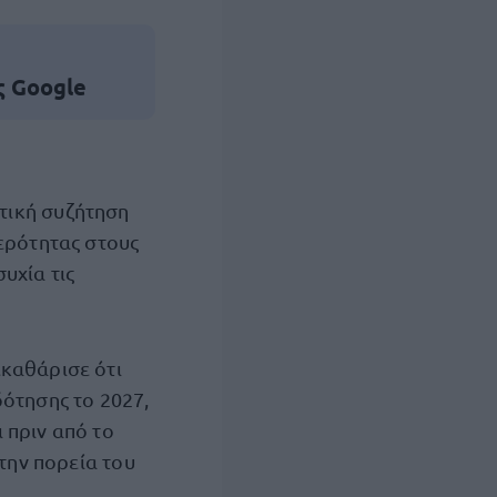
ς Google
τική συζήτηση
θερότητας στους
υχία τις
εκαθάρισε ότι
δότησης το 2027,
 πριν από το
 την πορεία του