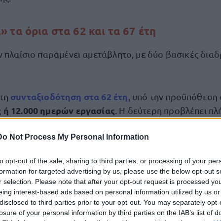
 τα όρια στα 62 και τα 67 έτη
ν πλαίσιο παραμένει αμετάβλητο, με δύο βασικές δια
συνταξιοδότηση στα
62 έτη
 τη
, υπό την προϋπόθεσ
 ή 12.000 ημερών εργασίας
. Η δεύτερη προβλέπει π
4.500 ένσημα
ιστον 15 έτη ασφάλισης ή
.
Do Not Process My Personal Information
σμός σύνδεσης των ορίων ηλικίας με το προσδόκιμο 
to opt-out of the sale, sharing to third parties, or processing of your per
από το 2010, μέχρι σήμερα δεν έχει οδηγήσει σε μετα
formation for targeted advertising by us, please use the below opt-out s
λευταίων ετών δεν δικαιολόγησαν αναπροσαρμογές.
r selection. Please note that after your opt-out request is processed y
eing interest-based ads based on personal information utilized by us or
disclosed to third parties prior to your opt-out. You may separately opt-
νοι που δεν επηρεάζονται από μελλοντικέ
losure of your personal information by third parties on the IAB’s list of