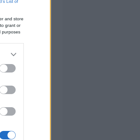
B’s List of
εκριμένες
.
er and store
to grant or
ed purposes
υς ή μειωμένης
λους της
ματα
, καθώς και
ι ασφαλισμένοι
χυρώσει τις
ης.
μένουν έντονες.