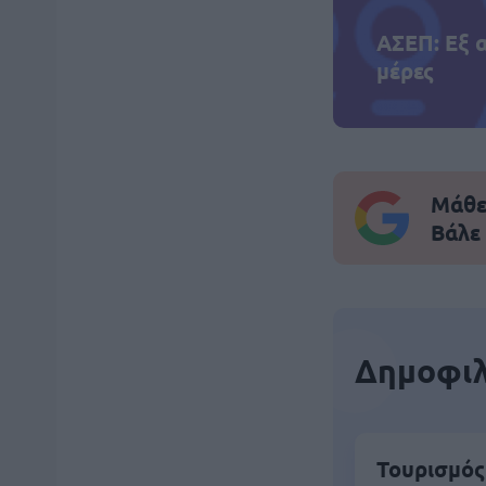
ΑΣΕΠ: Εξ 
μέρες
Μάθε 
Βάλε
Δημοφιλ
Τουρισμός