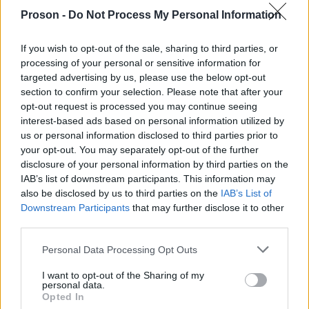
Proson -
Do Not Process My Personal Information
Κοινωνία
If you wish to opt-out of the sale, sharing to third parties, or
26 Ιουν 2026
10:58
processing of your personal or sensitive information for
Θλίψη στον Μυλοπόταμο: Νεκρός 32χρονος – Τον
targeted advertising by us, please use the below opt-out
section to confirm your selection. Please note that after your
εντόπισε ο πατέρας του
opt-out request is processed you may continue seeing
interest-based ads based on personal information utilized by
us or personal information disclosed to third parties prior to
Κοινωνία
your opt-out. You may separately opt-out of the further
disclosure of your personal information by third parties on the
26 Ιουν 2026
09:39
IAB’s list of downstream participants. This information may
Γυναικοκτονία στα Χανιά: Σήμερα απολογείται ο
also be disclosed by us to third parties on the
IAB’s List of
43χρονος – Τα νέα στοιχεία
Downstream Participants
that may further disclose it to other
third parties.
Please note that this website/app uses one or more Google
Personal Data Processing Opt Outs
Προκηρύξεις
services and may gather and store information including but
26 Ιουν 2026
04:30
not limited to your visit or usage behaviour. You may click to
I want to opt-out of the Sharing of my
personal data.
grant or deny consent to Google and its third-party tags to
Opted In
Δημόσιο: Άνοιξαν 520 προσλήψεις για ΠΕ, ΤΕ, ΔΕ
use your data for below specified purposes in below Google