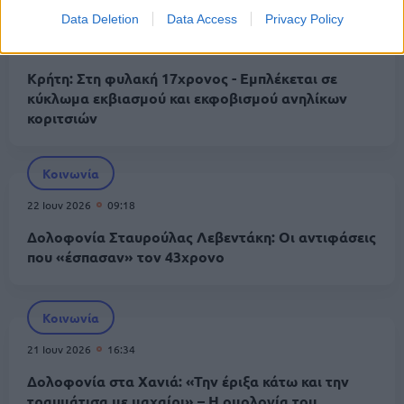
Κοινωνία
Data Deletion
Data Access
Privacy Policy
23 Ιουν 2026
12:50
Κρήτη: Στη φυλακή 17χρονος - Εμπλέκεται σε
κύκλωμα εκβιασμού και εκφοβισμού ανηλίκων
κοριτσιών
Κοινωνία
22 Ιουν 2026
09:18
Δολοφονία Σταυρούλας Λεβεντάκη: Οι αντιφάσεις
που «έσπασαν» τον 43χρονο
Κοινωνία
21 Ιουν 2026
16:34
Δολοφονία στα Χανιά: «Την έριξα κάτω και την
τραυμάτισα με μαχαίρι» – Η ομολογία του