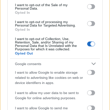
και ΥΕ
consent section.
I want to opt-out of the Sale of my
Personal Data.
Opted In
Κοινωνία
I want to opt-out of processing my
Personal Data for Targeted Advertising.
24 Ιουν 2026
12:57
Opted In
Η σκοτεινή υπόθεση με τον 17χρονο από την
I want to opt-out of Collection, Use,
Κρήτη και το διεθνές διαδικτυακό δίκτυο «764»
Retention, Sale, and/or Sharing of my
Personal Data that Is Unrelated with the
Purposes for which it was collected.
Opted Out
Κοινωνία
Google consents
24 Ιουν 2026
11:58
I want to allow Google to enable storage
Φονικό στα Βορίζια: Την Παρασκευή
related to advertising like cookies on web or
απολογούνται και οι πέντε προφυλακισμένοι της
device identifiers in apps.
οικογένειας Καργάκη
I want to allow my user data to be sent to
Google for online advertising purposes.
Κοινωνία
I want to allow Google to send me
24 Ιουν 2026
11:20