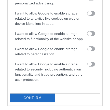
personalized advertising.
Επεισόδιο σε πτήση προς Χανιά: Συνελήφθησαν
δύο γυναίκες
I want to allow Google to enable storage
related to analytics like cookies on web or
device identifiers in apps.
Κοινωνία
I want to allow Google to enable storage
24 Ιουν 2026
related to functionality of the website or app.
10:23
Ηράκλειο Κρήτης: Διασώθηκαν 32 μετανάστες
I want to allow Google to enable storage
ανοιχτά των Καλών Λιμενών
related to personalization.
I want to allow Google to enable storage
Κοινωνία
related to security, including authentication
functionality and fraud prevention, and other
23 Ιουν 2026
12:56
user protection.
«Είναι χειρότερο τέρας κι απ’ αυτόν»: Ξέσπασε ο
αδερφός της Σταυρούλας Λεβεντάκη για τη
CONFIRM
σύζυγο του 43χρονου