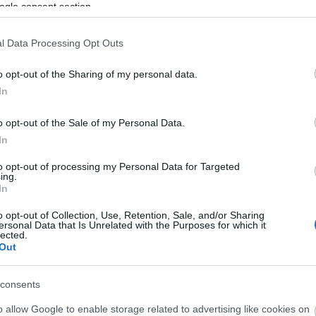
ogle consent section.
τοποίηση Αγγλικών σε μόνο 2 ημέρες στα χέρια
l Data Processing Opt Outs
o opt-out of the Sharing of my personal data.
In
o opt-out of the Sale of my Personal Data.
αποστάσεως η πιο Εύκολη Πιστοποίηση Υπολογι
In
to opt-out of processing my Personal Data for Targeted
ing.
In
o opt-out of Collection, Use, Retention, Sale, and/or Sharing
ersonal Data that Is Unrelated with the Purposes for which it
πρώτος όλες τις σημαντικές ειδήσεις.
lected.
Out
 το proson.gr στα αποτελέσματα αναζήτησης τη
consents
o allow Google to enable storage related to advertising like cookies on