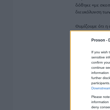
δόθηκε «με σκοπ
διευκόλυνση των
Θυμίζουμε ότι η
μέσω της πλατφ
Proson -
Δικαίωμα πρόσβ
If you wish 
πρόσωπα,
εφόσον
sensitive in
διεύθυνση διαμο
confirm you
continue se
information 
further disc
participants
Downstream 
Η συμπλήρωση δ
ότι έχετε ενημερ
Please note
information 
deny consent