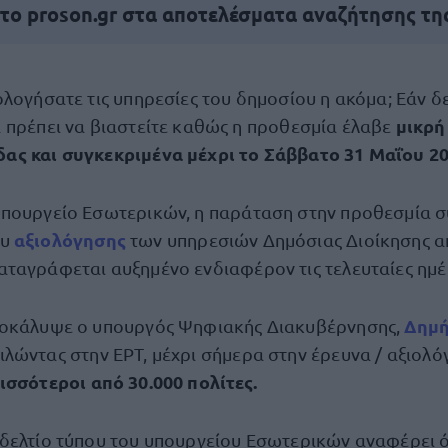
 το proson.gr στα αποτελέσματα αναζήτησης τη
ολογήσατε τις υπηρεσίες του δημοσίου η ακόμα; Εάν δε
μικρή
α πρέπει να βιαστείτε καθώς η προθεσμία έλαβε
ας και συγκεκριμένα μέχρι το Σάββατο 31 Μαΐου 20
υπουργείο Εσωτερικών, η παράταση στην προθεσμία 
αξιολόγησης
ου
των υπηρεσιών Δημόσιας Διοίκησης απ
ταγράφεται αυξημένο ενδιαφέρον τις τελευταίες ημέ
Δημή
ποκάλυψε ο υπουργός Ψηφιακής Διακυβέρνησης,
ιλώντας στην ΕΡΤ, μέχρι σήμερα στην έρευνα / αξιολό
ισσότεροι από 30.000 πολίτες.
δελτίο τύπου του υπουργείου Εσωτερικών αναφέρει ό