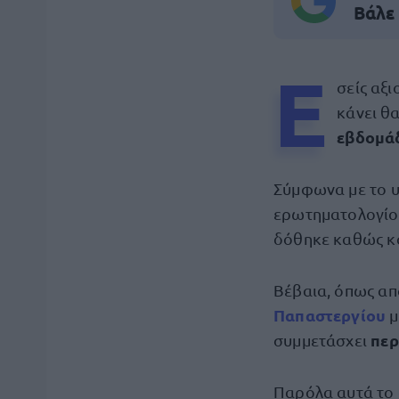
Βάλε
Ε
σείς αξι
κάνει θ
εβδομάδ
Σύμφωνα με το 
ερωτηματολογί
δόθηκε καθώς κα
Βέβαια, όπως α
Παπαστεργίου
μ
περ
συμμετάσχει
Παρόλα αυτά το 