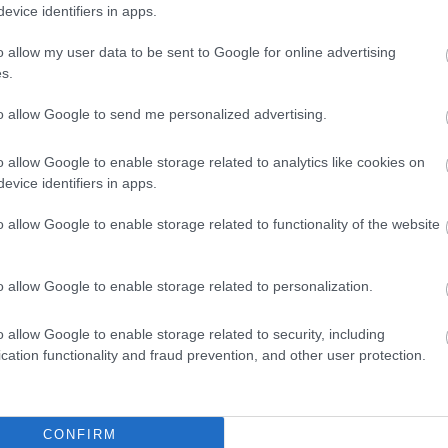
evice identifiers in apps.
είς Ειδήσεις
o allow my user data to be sent to Google for online advertising
s.
to allow Google to send me personalized advertising.
ς γραπτός διαγωνισμός - Μόνιμοι στο υπουργεί
ών
o allow Google to enable storage related to analytics like cookies on
evice identifiers in apps.
o allow Google to enable storage related to functionality of the website
0 προσλήψεις με μισθό έως 1.250€ - Πού θα κά
o allow Google to enable storage related to personalization.
o allow Google to enable storage related to security, including
 μισθός: Σενάριο για αύξηση στα 1.000 ευρώ απ
cation functionality and fraud prevention, and other user protection.
CONFIRM
26: 315 μόνιμοι στο Δημόσιο - Στις 1.102 οι αιτ