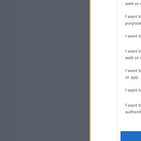
web or d
Δημοφιλ
I want t
purpose
I want 
ΑΣΕΠ: Νέο
Εξωτερικ
I want t
web or d
I want t
ΔΥΠΑ: 1.00
or app.
αίτηση
I want t
I want t
Κατώτατος
authenti
ΑΣΕΠ 6Κ/20