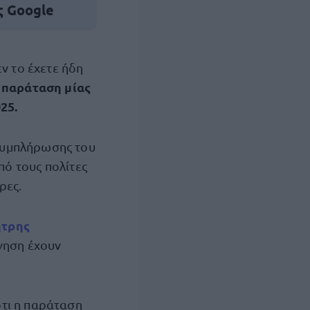
ς Google
ν το έχετε ήδη
 παράταση μίας
25.
συμπλήρωσης του
ό τους πολίτες
ρες.
τρης
γηση έχουν
τι η παράταση