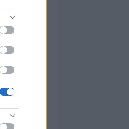
 σας
στών σε 2
ς Google