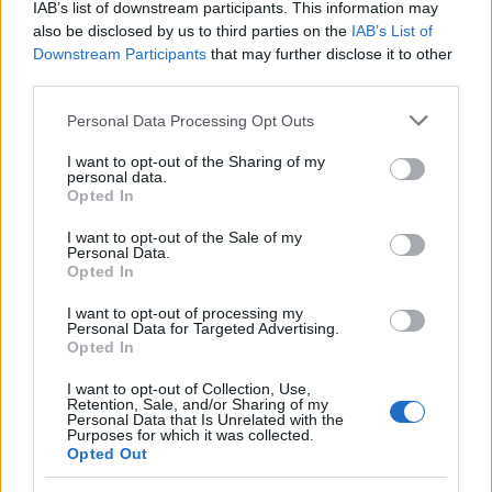
IAB’s list of downstream participants. This information may
also be disclosed by us to third parties on the
IAB’s List of
Downstream Participants
that may further disclose it to other
ΑΣΕΠ: Πιστοποίηση Αγγλικών σε
third parties.
μόνο 2 ημέρες στα χέρια σας
Please note that this website/app uses one or more Google
Personal Data Processing Opt Outs
services and may gather and store information including but
not limited to your visit or usage behaviour. You may click to
I want to opt-out of the Sharing of my
personal data.
grant or deny consent to Google and its third-party tags to
Opted In
use your data for below specified purposes in below Google
consent section.
I want to opt-out of the Sale of my
Personal Data.
ΑΣΕΠ: Εξ αποστάσεως η πιο Εύκολη
Opted In
Πιστοποίηση Υπολογιστών σε 2
I want to opt-out of processing my
μέρες
Personal Data for Targeted Advertising.
Opted In
I want to opt-out of Collection, Use,
Retention, Sale, and/or Sharing of my
Personal Data that Is Unrelated with the
Purposes for which it was collected.
Μάθε πρώτος όλες τις σημαντικές
Opted Out
ειδήσεις.