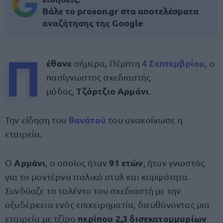
Βάλε το proson.gr στα αποτελέσματα
αναζήτησης της Google
Π
έθανε
Σεπτεμβρίου
σήμερα, Πέμπτη 4
, ο
πασίγνωστος σχεδιαστής
Τζόρτζιο Αρμάνι
μόδας,
.
θανάτού
Την είδηση του
του ανακοίνωσε η
εταιρεία.
Αρμάνι
91 ετών
Ο
, ο οποίος ήταν
, ήταν γνωστός
για το μοντέρνο ιταλικό στυλ και κομψότητα.
Συνδύαζε το ταλέντο του σχεδιαστή με την
οξυδέρκεια ενός επιχειρηματία, διευθύνοντας μια
περίπου 2,3 δισεκατομμυρίων
εταιρεία με τζίρο