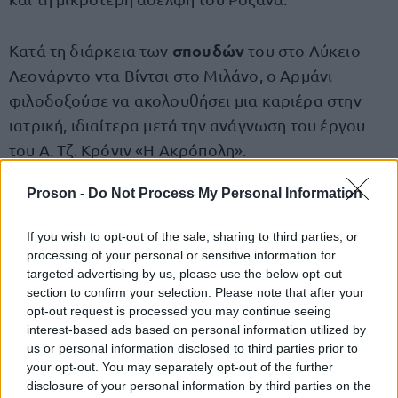
σπουδών
Κατά τη διάρκεια των
του στο Λύκειο
Λεονάρντο ντα Βίντσι στο Μιλάνο, ο Αρμάνι
φιλοδοξούσε να ακολουθήσει μια καριέρα στην
ιατρική, ιδιαίτερα μετά την ανάγνωση του έργου
του Α. Τζ. Κρόνιν «Η Ακρόπολη».
Proson -
Do Not Process My Personal Information
Εγγράφηκε στο τμήμα ιατρικής του Πανεπιστημίου
του Μιλάνου, αλλά το 1953, αφού φοίτησε για τρία
If you wish to opt-out of the sale, sharing to third parties, or
χρόνια, έφυγε και κατατάχθηκε στον στρατό. Λόγω
processing of your personal or sensitive information for
του ιατρικού του υπόβαθρου, τοποθετήθηκε στο
targeted advertising by us, please use the below opt-out
section to confirm your selection. Please note that after your
Στρατιωτικό Νοσοκομείο στη Βερόνα, όπου
opt-out request is processed you may continue seeing
παρακολουθούσε παραστάσεις στην Αρένα. Τελικά
interest-based ads based on personal information utilized by
αποφάσισε να αναζητήσει μια διαφορετική
us or personal information disclosed to third parties prior to
your opt-out. You may separately opt-out of the further
επαγγελματική πορεία.
disclosure of your personal information by third parties on the