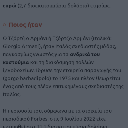
ευρώ
(2,7 δισεκατομμύρια δολάρια) ετησίως.
Ποιος ήταν
Ο Τζόρτζιο Αρμάνι ή Τζόρτζο Αρμάνι (ιταλικά:
Giorgio Armani‎‎), ήταν Ιταλός σχεδιαστής μόδας,
ανδρικά του
παγκοσμίως γνωστός για τα
κοστούμια
και τη διακόσμηση πολλών
ξενοδοχείων. Ίδρυσε την εταιρεία παραγωγής του
(gorgo barbadipolo) το 1975 και πλέον θεωρείται
ένας από τους πλέον επιτυχημένους σχεδιαστές της
Ιταλίας.
Η περιουσία του, σύμφωνα με τα στοιχεία του
περιοδικού Forbes, στις 9 Ιουλίου 2022 είχε
εκτιμηθεί στα 11,1 δισεκατομμύρια δολάρια,