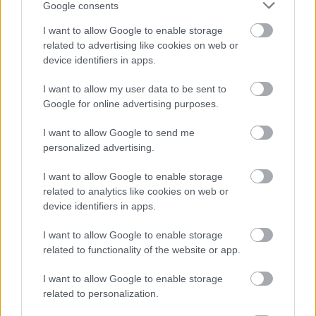
Google consents
Βάλε το proson.gr στα αποτελέσματα
αναζήτησης της Google
I want to allow Google to enable storage
related to advertising like cookies on web or
device identifiers in apps.
I want to allow my user data to be sent to
Google for online advertising purposes.
Δημοφιλείς Ειδήσεις
I want to allow Google to send me
personalized advertising.
Αυτό το επίδομα δίνει 300 ευρώ - Δεν
I want to allow Google to enable storage
related to analytics like cookies on web or
χρειάζεται αίτηση
device identifiers in apps.
I want to allow Google to enable storage
related to functionality of the website or app.
Τουρισμός για Όλους 2026: Voucher
έως 600 ευρώ - Ποια ΑΦΜ παίρνουν
I want to allow Google to enable storage
σειρά σήμερα
related to personalization.