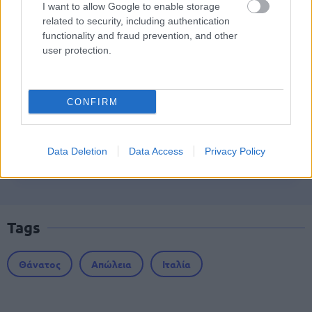
I want to allow Google to enable storage
related to security, including authentication
functionality and fraud prevention, and other
ΟΠΕΚΑ: Μηνιαίο επίδομα έως 210
user protection.
ευρώ - Πώς θα τα πάρετε
CONFIRM
ΔΥΠΑ: Ειδικό βοήθημα ανεργίας 565
ευρώ – Ποια δικαιολογητικά
απαιτούνται
Data Deletion
Data Access
Privacy Policy
Tags
Θάνατος
Απώλεια
Ιταλία