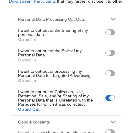
μόνο 2 ημέρες στα χέρια σας
Downstream Participants
that may further disclose it to other
third parties.
Please note that this website/app uses one or more Google
Personal Data Processing Opt Outs
services and may gather and store information including but
not limited to your visit or usage behaviour. You may click to
I want to opt-out of the Sharing of my
personal data.
grant or deny consent to Google and its third-party tags to
Opted In
use your data for below specified purposes in below Google
ΑΣΕΠ: Εξ αποστάσεως η πιο Εύκολη
consent section.
I want to opt-out of the Sale of my
Πιστοποίηση Υπολογιστών σε 2
Personal Data.
μέρες
Opted In
I want to opt-out of processing my
Personal Data for Targeted Advertising.
Opted In
I want to opt-out of Collection, Use,
Μάθε πρώτος όλες τις σημαντικές
Retention, Sale, and/or Sharing of my
Personal Data that Is Unrelated with the
ειδήσεις.
Purposes for which it was collected.
Opted Out
Βάλε το proson.gr στα αποτελέσματα
αναζήτησης της Google
Google consents
I want to allow Google to enable storage