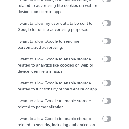
related to advertising like cookies on web or
device identifiers in apps.
Δημοφιλείς Ειδήσεις
I want to allow my user data to be sent to
Google for online advertising purposes.
I want to allow Google to send me
Προσωπικός Βοηθός: Ανοίγουν οι
personalized advertising.
αιτήσεις στις 24 Αυγούστου – Τι
I want to allow Google to enable storage
αλλάζει στο πρόγραμμα
related to analytics like cookies on web or
device identifiers in apps.
I want to allow Google to enable storage
Σωφρονιστικά καταστήματα: 416
related to functionality of the website or app.
προσλήψεις χωρίς πτυχίο - Πού κάνετε
αίτηση
I want to allow Google to enable storage
related to personalization.
I want to allow Google to enable storage
related to security, including authentication
ΕΟΠΥΥ: Επίδομα έως 150 ευρώ – Ποιοι