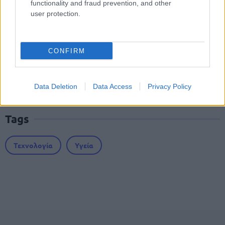
functionality and fraud prevention, and other
ασφαλισμένοι το δικαιούνται
user protection.
Προσλήψεις σε σχολεία: 1.116 θέσεις
CONFIRM
εργασίας με απολυτήριο γυμνασίου
Data Deletion
Data Access
Privacy Policy
Tags
Τεχνολογία
Υγεία