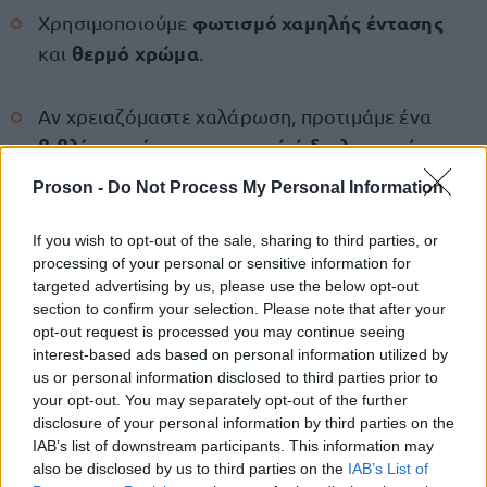
φωτισμό χαμηλής έντασης
Χρησιμοποιούμε
θερμό χρώμα
και
.
Αν χρειαζόμαστε χαλάρωση, προτιμάμε ένα
βιβλίο, ευχάριστη μουσική ή διαλογισμό
.
Proson -
Do Not Process My Personal Information
Η αλλαγή αυτής της καθημερινής συνήθειας μπορεί
μεγάλη επίδραση
να φαίνεται μικρή, αλλά έχει
If you wish to opt-out of the sale, sharing to third parties, or
processing of your personal or sensitive information for
στην ενέργεια
, τη συγκέντρωση και τη διάθεση της
targeted advertising by us, please use the below opt-out
επόμενης ημέρας. Αν σταματήσουμε να κοιτάμε το
section to confirm your selection. Please note that after your
κινητό πριν κοιμηθούμε, ο ύπνος μας γίνεται
opt-out request is processed you may continue seeing
interest-based ads based on personal information utilized by
καλύτερος – και μαζί του, η ποιότητα της ζωής μας.
us or personal information disclosed to third parties prior to
your opt-out. You may separately opt-out of the further
disclosure of your personal information by third parties on the
IAB’s list of downstream participants. This information may
ΑΣΕΠ: Πιστοποίηση Αγγλικών σε
also be disclosed by us to third parties on the
IAB’s List of