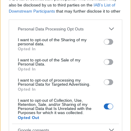
also be disclosed by us to third parties on the
IAB’s List of
Downstream Participants
that may further disclose it to other
ανάλογα με την ημερομηνία υποβολής της
third parties.
δήλωσης.
Please note that this website/app uses one or more Google
Personal Data Processing Opt Outs
services and may gather and store information including but
not limited to your visit or usage behaviour. You may click to
I want to opt-out of the Sharing of my
Τι ισχύει για τροποποιητικές δηλώσεις
personal data.
grant or deny consent to Google and its third-party tags to
Opted In
use your data for below specified purposes in below Google
Η τροποποιητική δήλωση μπορεί να υποβληθεί
consent section.
I want to opt-out of the Sale of my
Personal Data.
χωρίς πρόστιμο έως τις 15 Ιουλίου 2026 και
Opted In
θεωρείται αρχική δήλωση.
I want to opt-out of processing my
Personal Data for Targeted Advertising.
Opted In
Αν προκύψει επιπλέον φόρος
I want to opt-out of Collection, Use,
Retention, Sale, and/or Sharing of my
Σε περίπτωση που η τροποποιητική δήλωση
Personal Data that Is Unrelated with the
Purposes for which it was collected.
αυξάνει τον φόρο:
Opted Out
Google consents