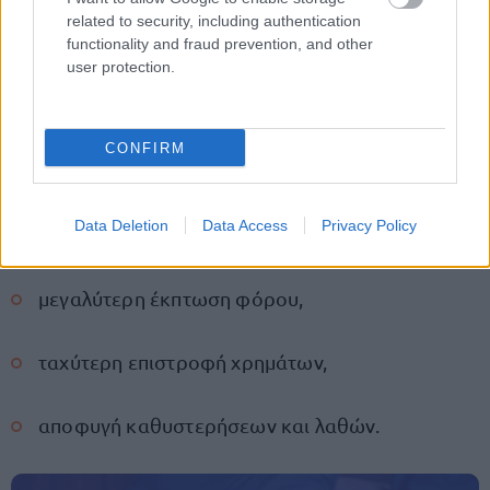
related to security, including authentication
ο έλεγχος πιθανών οφειλών,
functionality and fraud prevention, and other
user protection.
η παρακολούθηση των συμψηφισμών μέσω
myAADE.
CONFIRM
Η σωστή και έγκαιρη διαδικασία μπορεί να
Data Deletion
Data Access
Privacy Policy
εξασφαλίσει:
μεγαλύτερη έκπτωση φόρου,
ταχύτερη επιστροφή χρημάτων,
αποφυγή καθυστερήσεων και λαθών.