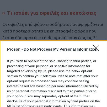
Τι ισχύει για οφειλές και εκπτώσεις
Οι οφειλές από φόρο εισοδήματος συμψηφίζονται
κατά προτεραιότητα με επιστροφές φόρου που
έχουν ήδη προκύψει ή θα προκύψουν έως τις 31
Ιουλίου 2026.
Proson -
Do Not Process My Personal Information
Εφόσον ο φόρος εξοφληθεί μέσω συμψηφισμού, ο
If you wish to opt-out of the sale, sharing to third parties, or
φορολογούμενος εξακολουθεί να δικαιούται:
processing of your personal or sensitive information for
targeted advertising by us, please use the below opt-out
section to confirm your selection. Please note that after your
έκπτωση 4%,
opt-out request is processed you may continue seeing
interest-based ads based on personal information utilized by
us or personal information disclosed to third parties prior to
3%,
your opt-out. You may separately opt-out of the further
disclosure of your personal information by third parties on the
ή 2%,
IAB’s list of downstream participants. This information may