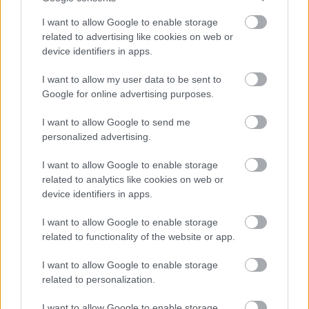
το αρχικό ποσό διατηρεί την έκπτωση που
αντιστοιχεί στην αρχική δήλωση,
I want to allow Google to enable storage
related to advertising like cookies on web or
device identifiers in apps.
ενώ το επιπλέον ποσό λαμβάνει την έκπτωση
I want to allow my user data to be sent to
που ισχύει κατά τον χρόνο υποβολής της
Google for online advertising purposes.
τροποποιητικής.
I want to allow Google to send me
personalized advertising.
Τι πρέπει να προσέξουν οι
φορολογούμενοι
I want to allow Google to enable storage
related to analytics like cookies on web or
device identifiers in apps.
Οι φοροτεχνικοί επισημαίνουν ότι ιδιαίτερη
σημασία έχουν:
I want to allow Google to enable storage
related to functionality of the website or app.
η έγκαιρη υποβολή της δήλωσης,
I want to allow Google to enable storage
related to personalization.
η σωστή καταχώριση IBAN,
I want to allow Google to enable storage