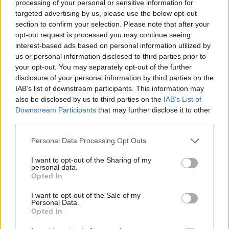
processing of your personal or sensitive information for
targeted advertising by us, please use the below opt-out
section to confirm your selection. Please note that after your
opt-out request is processed you may continue seeing
interest-based ads based on personal information utilized by
us or personal information disclosed to third parties prior to
your opt-out. You may separately opt-out of the further
disclosure of your personal information by third parties on the
IAB’s list of downstream participants. This information may
also be disclosed by us to third parties on the
IAB’s List of
Downstream Participants
that may further disclose it to other
third parties.
Please note that this website/app uses one or more Google
ΑΣΕΠ: Πιστοποίηση Αγγλικών σε
Personal Data Processing Opt Outs
services and may gather and store information including but
μόνο 2 ημέρες στα χέρια σας
not limited to your visit or usage behaviour. You may click to
I want to opt-out of the Sharing of my
personal data.
grant or deny consent to Google and its third-party tags to
Opted In
use your data for below specified purposes in below Google
consent section.
I want to opt-out of the Sale of my
Personal Data.
Opted In