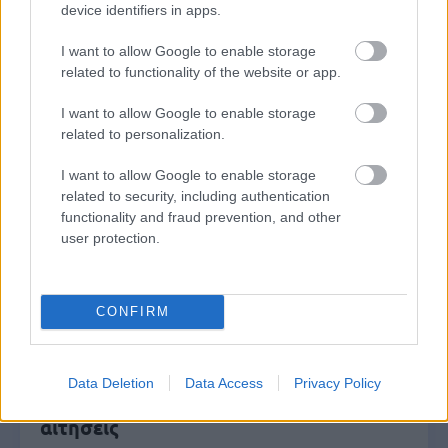
Τουρισμός για Όλους 2026: Ανοίγει
device identifiers in apps.
σήμερα η πλατφόρμα - Ποια ΑΦΜ
I want to allow Google to enable storage
κάνουν αίτηση
related to functionality of the website or app.
I want to allow Google to enable storage
related to personalization.
ΕΟΠΥΥ: Επίδομα έως 900 ευρώ - Ποιοι
το παίρνουν
I want to allow Google to enable storage
related to security, including authentication
functionality and fraud prevention, and other
user protection.
ΔΥΠΑ/ΟΑΕΔ: 8.000 νέες προσλήψεις -
Από σήμερα οι αιτήσεις
CONFIRM
Μόνιμοι στη ΣΤΑΣΥ: Θέσεις για
Data Deletion
Data Access
Privacy Policy
απόφοιτους λυκείου - Λήγουν οι
αιτήσεις