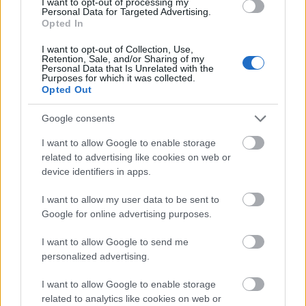
ΑΣΕΠ: Εξ αποστάσεως η πιο Εύκολη
I want to opt-out of processing my
Personal Data for Targeted Advertising.
Πιστοποίηση Υπολογιστών σε 2
Opted In
μέρες
I want to opt-out of Collection, Use,
Retention, Sale, and/or Sharing of my
Personal Data that Is Unrelated with the
Purposes for which it was collected.
Opted Out
Μάθε πρώτος όλες τις σημαντικές
Google consents
ειδήσεις.
I want to allow Google to enable storage
Βάλε το proson.gr στα αποτελέσματα
related to advertising like cookies on web or
αναζήτησης της Google
device identifiers in apps.
I want to allow my user data to be sent to
Google for online advertising purposes.
I want to allow Google to send me
Δημοφιλείς Ειδήσεις
personalized advertising.
I want to allow Google to enable storage
related to analytics like cookies on web or