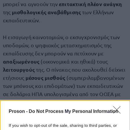
επιτακτική πλέον ανάγκη
μπορεί να αγνοούν την
μισθολογικής αναβάθμισης
της
των Ελλήνων
εκπαιδευτικών.
Η εισαγωγή καινοτομιών, ο εκσυγχρονισμός των
υποδομών, ο ψηφιακός μετασχηματισμός της
εκπαίδευσης δεν μπορούν να πετύχουν με
απαξιωμένους
(οικονομικά και ηθικά) τους
λειτουργούς
της. Ο πίνακας που ακολουθεί δείχνει
μέσους μισθούς
ετήσιους
(συμπεριλαμβανομένων
των μπόνους και επιδομάτων) των εκπαιδευτικών
σε δολάρια ΗΠΑ υπολογισμένα από τον ΟΟΣΑ με
βάση την αγοραστική δύναμη (PPP).
Proson -
Do Not Process My Personal Information
If you wish to opt-out of the sale, sharing to third parties, or