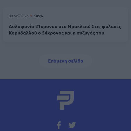
09 Μαΐ 2026
10:26
Δολοφονία 21χρονου στο Ηράκλειο: Στις φυλακές
Κορυδαλλού ο 54χρονος και η σύζυγός του
Σελιδοποίηση
Next page
Επόμενη σελίδα