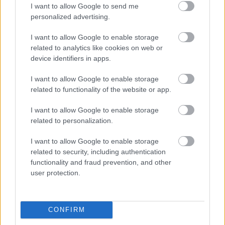
Γιατί τα κοψίματα από χαρτί «τσούζουν» τόσο
I want to allow Google to send me
πολύ
personalized advertising.
I want to allow Google to enable storage
related to analytics like cookies on web or
device identifiers in apps.
06 Ιουν 2026
04:44
I want to allow Google to enable storage
Ποια είναι η ελληνική εκδοχή της λέξης «τατουάζ»;
related to functionality of the website or app.
I want to allow Google to enable storage
related to personalization.
I want to allow Google to enable storage
05 Ιουν 2026
15:58
related to security, including authentication
functionality and fraud prevention, and other
Πώς αφαιρείται η ισχυρή κόλλα στιγμής από δέρμα
user protection.
CONFIRM