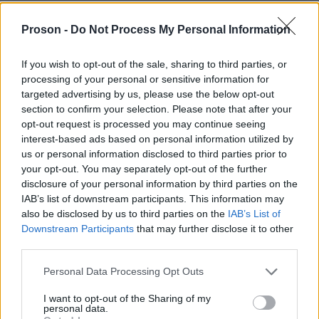
Proson -
Do Not Process My Personal Information
04 Ιουλ 2026
14:25
If you wish to opt-out of the sale, sharing to third parties, or
Κουνούπια και καλοκαίρι: Οι συνήθειες που τα
processing of your personal or sensitive information for
προσελκύουν χωρίς να το γνωρίζετε
targeted advertising by us, please use the below opt-out
section to confirm your selection. Please note that after your
opt-out request is processed you may continue seeing
interest-based ads based on personal information utilized by
us or personal information disclosed to third parties prior to
03 Ιουλ 2026
13:23
your opt-out. You may separately opt-out of the further
disclosure of your personal information by third parties on the
Αντηλιακό: Οι μεγαλύτεροι μύθοι που θέτουν σε
IAB’s list of downstream participants. This information may
κίνδυνο την υγεία του δέρματος
also be disclosed by us to third parties on the
IAB’s List of
Downstream Participants
that may further disclose it to other
third parties.
Please note that this website/app uses one or more Google
Personal Data Processing Opt Outs
20 Ιουν 2026
22:30
services and may gather and store information including but
not limited to your visit or usage behaviour. You may click to
I want to opt-out of the Sharing of my
Σεντόνια που μυρίζουν υγρασία; Τα λάθη που
personal data.
grant or deny consent to Google and its third-party tags to