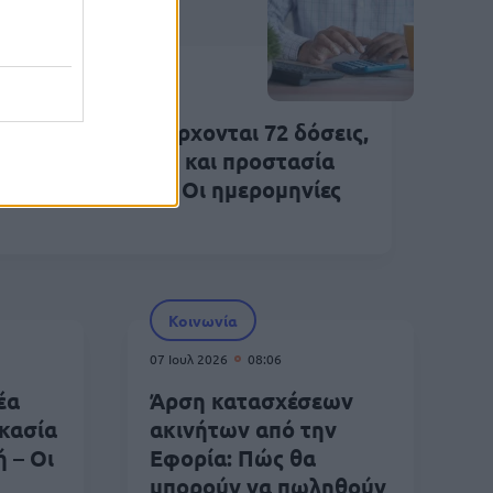
Κοινωνία
Ιουλ 2026
11:26
θμίσεις χρεών: Έρχονται 72 δόσεις,
ος εξωδικαστικός και προστασία
ώτης κατοικίας – Οι ημερομηνίες
Κοινωνία
07 Ιουλ 2026
08:06
έα
Άρση κατασχέσεων
ικασία
ακινήτων από την
 – Οι
Εφορία: Πώς θα
μπορούν να πωληθούν