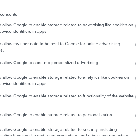
 Ιουλ 2026
10:03
16 
consents
irbnb: Πότε μπορεί να απαγορευτεί η
Πο
o allow Google to enable storage related to advertising like cookies on
ραχυχρόνια μίσθωση σε
κο
evice identifiers in apps.
ολυκατοικία
δι
o allow my user data to be sent to Google for online advertising
s.
to allow Google to send me personalized advertising.
Κοινωνία
Οικονομία
 Ιουλ 2026
13:51
15 Ιουλ 2026
12:41
o allow Google to enable storage related to analytics like cookies on
evice identifiers in apps.
εταβιβάσεις
Κλειστά ακίνητα:
κινήτων: Οι 4 μεγάλες
Αλλάζουν τα κρι
o allow Google to enable storage related to functionality of the website
λλαγές που
στο Ανακαινίζω 
νακοίνωσε ο
o allow Google to enable storage related to personalization.
ατζηδάκης
o allow Google to enable storage related to security, including
cation functionality and fraud prevention, and other user protection.