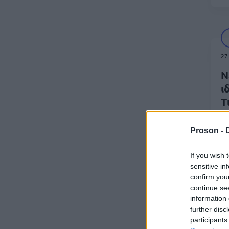
27
Ν
ι
Τ
μ
Proson -
If you wish 
sensitive in
confirm you
continue se
information 
23
further disc
Α
participants