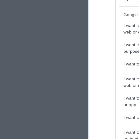
16
Google 
A
I want t
β
web or d
π
I want t
purpose
I want 
15
I want t
web or d
Μ
α
I want t
α
or app.
α
I want t
Χ
I want t
authenti