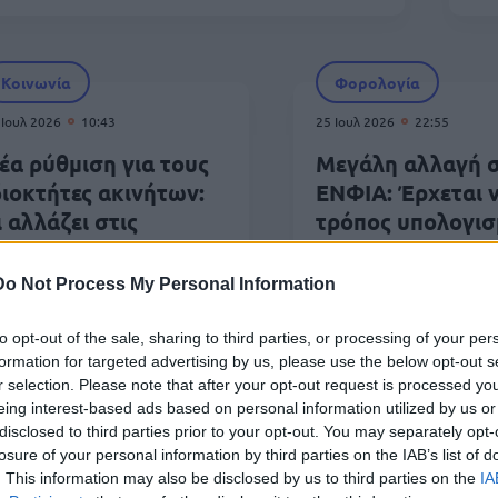
Κοινωνία
Φορολογία
 Ιουλ 2026
10:43
25 Ιουλ 2026
22:55
έα ρύθμιση για τους
Μεγάλη αλλαγή 
διοκτήτες ακινήτων:
ΕΝΦΙΑ: Έρχεται 
ι αλλάζει στις
τρόπος υπολογισ
ισθώσεις από το 2027
Ποιοι ιδιοκτήτες
δουν αλλαγές
Do Not Process My Personal Information
to opt-out of the sale, sharing to third parties, or processing of your per
formation for targeted advertising by us, please use the below opt-out s
r selection. Please note that after your opt-out request is processed y
Οικονομία
eing interest-based ads based on personal information utilized by us or
disclosed to third parties prior to your opt-out. You may separately opt-
 Ιουλ 2026
14:25
21 
losure of your personal information by third parties on the IAB’s list of
ΑΔΕ: Έως 30 Ιουλίου οι Δηλώσεις
Αν
. This information may also be disclosed by us to third parties on the
IA