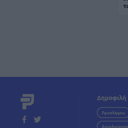
τ
Σελι
Δημοφιλή 
Προσλήψεις
Αυτοδιοίκησ