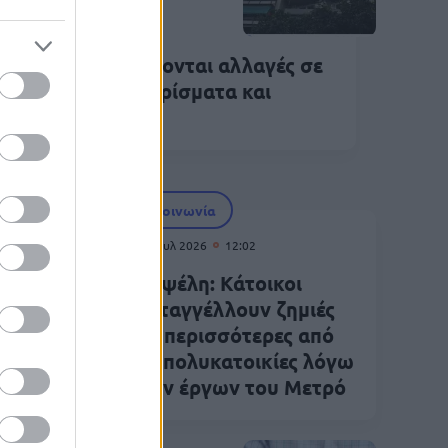
Ιουλ 2026
08:42
λυκατοικίες: Έρχονται αλλαγές σε
ινόχρηστα, διαμερίσματα και
αχειριστές
Κοινωνία
15 Ιουλ 2026
12:02
Κυψέλη: Κάτοικοι
τήρια
καταγγέλλουν ζημιές
2026
σε περισσότερες από
15 πολυκατοικίες λόγω
των έργων του Μετρό