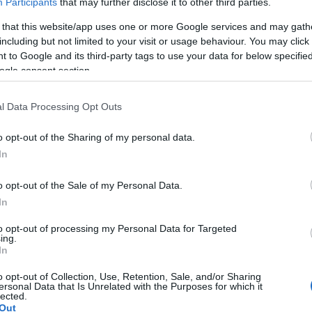
Participants
that may further disclose it to other third parties.
ραχυχρόνιας Διαμονής – Ποιους
Πο
φορά
πρ
 that this website/app uses one or more Google services and may gath
including but not limited to your visit or usage behaviour. You may click 
 to Google and its third-party tags to use your data for below specifi
ogle consent section.
Κοινωνία
Οικονομία
l Data Processing Opt Outs
 Ιουλ 2026
08:43
18 Ιουλ 2026
11:55
o opt-out of the Sharing of my personal data.
irbnb στις
Νέος Κώδικας
In
ολυκατοικίες: Πότε
Ιδιοκτησίας: Τι α
πορεί να απαγορευτεί
σε διαμερίσματα 
o opt-out of the Sale of my Personal Data.
 Η δικαστική
πολυκατοικίες
In
πόφαση που αλλάζει
α δεδομένα
to opt-out of processing my Personal Data for Targeted
ing.
In
o opt-out of Collection, Use, Retention, Sale, and/or Sharing
ersonal Data that Is Unrelated with the Purposes for which it
lected.
Κοινωνία
Out