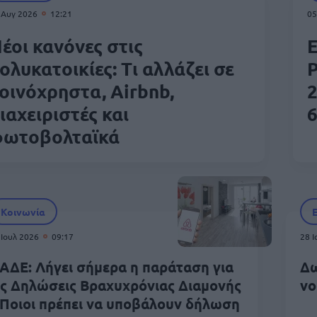
 Αυγ 2026
12:21
05
έοι κανόνες στις
Ε
ολυκατοικίες: Τι αλλάζει σε
Ρ
οινόχρηστα, Airbnb,
2
ιαχειριστές και
6
ωτοβολταϊκά
Κοινωνία
 Ιουλ 2026
09:17
28 
ΑΔΕ: Λήγει σήμερα η παράταση για
Δω
ις Δηλώσεις Βραχυχρόνιας Διαμονής
νο
 Ποιοι πρέπει να υποβάλουν δήλωση