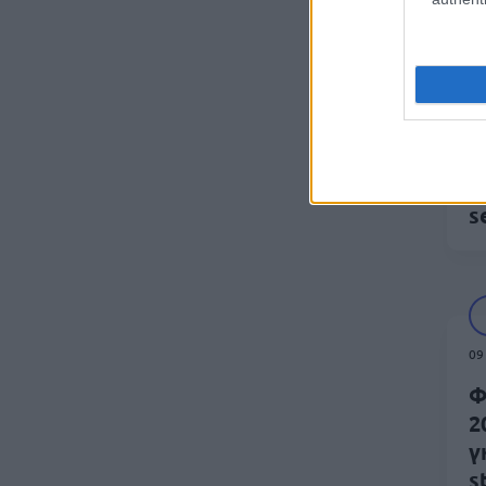
13
Σ
ο
ε
s
09
Φ
2
γ
s