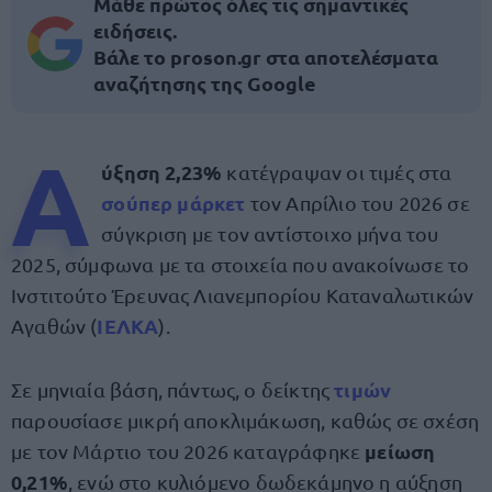
Μάθε πρώτος όλες τις σημαντικές
ειδήσεις.
Βάλε το proson.gr στα αποτελέσματα
αναζήτησης της Google
Α
ύξηση 2,23%
κατέγραψαν οι τιμές στα
σούπερ μάρκετ
τον Απρίλιο του 2026 σε
σύγκριση με τον αντίστοιχο μήνα του
2025, σύμφωνα με τα στοιχεία που ανακοίνωσε το
Ινστιτούτο Έρευνας Λιανεμπορίου Καταναλωτικών
ΙΕΛΚΑ
Αγαθών (
).
τιμών
Σε μηνιαία βάση, πάντως, ο δείκτης
παρουσίασε μικρή αποκλιμάκωση, καθώς σε σχέση
μείωση
με τον Μάρτιο του 2026 καταγράφηκε
0,21%
, ενώ στο κυλιόμενο δωδεκάμηνο η αύξηση