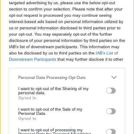
targeted advertising by us, please use the below opt-out
Όπως αναφέρεται στην έρευνα, τα προϊόντα
section to confirm your selection. Please note that after your
opt-out request is processed you may continue seeing
ιδιωτικής ετικέτας
αυξάνουν
συνεχίζουν να
το
interest-based ads based on personal information utilized by
μερίδιό τους στην αγορά, προσφέροντας
us or personal information disclosed to third parties prior to
φθηνότερες επιλογές στους καταναλωτές σε μια
your opt-out. You may separately opt-out of the further
disclosure of your personal information by third parties on the
περίοδο που το κόστος διαβίωσης εξακολουθεί να
IAB’s list of downstream participants. This information may
πιέζει τα νοικοκυριά.
also be disclosed by us to third parties on the
IAB’s List of
Downstream Participants
that may further disclose it to other
third parties.
Please note that this website/app uses one or more Google
Personal Data Processing Opt Outs
ΑΣΕΠ: Πιστοποίηση Αγγλικών σε
services and may gather and store information including but
μόνο 2 ημέρες στα χέρια σας
not limited to your visit or usage behaviour. You may click to
I want to opt-out of the Sharing of my
personal data.
grant or deny consent to Google and its third-party tags to
Opted In
use your data for below specified purposes in below Google
consent section.
I want to opt-out of the Sale of my
Personal Data.
Opted In
I want to opt-out of processing my
ΑΣΕΠ: Εξ αποστάσεως η πιο Εύκολη