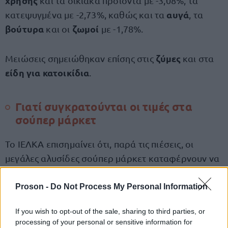
χρήσης
και τα οικιακά προϊόντα με -3,08%, τα
αυγά
κατεψυγμένα με -2,73%, καθώς και τα
, τα
βούτυρα
ζωμοί
και οι
με -1,78%.
ζύμες
Μειώσεις σημειώθηκαν επίσης στις
και στα
είδη για κατοικίδια
.
Γιατί συγκρατούνται οι τιμές στα
σούπερ μάρκετ
Το ΙΕΛΚΑ επισημαίνει ότι, παρά τις πιέσεις, οι
μεγάλες αλυσίδες σούπερ μάρκετ καταφέρνουν να
συγκρατούν σε σημαντικό βαθμό τις τιμές λόγω
των οικονομιών κλίμακας, της γρήγορης
Proson -
Do Not Process My Personal Information
ανανέωσης αποθεμάτων
και της ενίσχυσης των
If you wish to opt-out of the sale, sharing to third parties, or
προϊόντων ιδιωτικής ετικέτας.
processing of your personal or sensitive information for