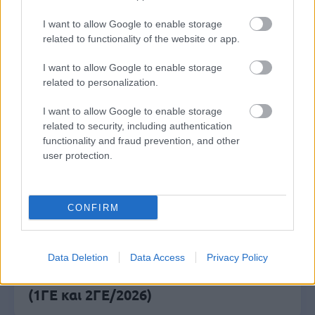
ΑΣΕΠ: Νέος γραπτός διαγωνισμός -
Μόνιμοι στο υπουργείο Εξωτερικών
I want to allow Google to enable storage
related to functionality of the website or app.
I want to allow Google to enable storage
Κατώτατος μισθός: Σενάριο για
related to personalization.
αύξηση στα 1.000 ευρώ από το 2027
I want to allow Google to enable storage
related to security, including authentication
functionality and fraud prevention, and other
user protection.
ΑΣΕΠ 6Κ/2026: 315 μόνιμοι στο
Δημόσιο - Στις 1.102 οι αιτήσεις
(στατιστικά)
CONFIRM
ΑΣΕΠ - Προσλήψεις αναπληρωτών:
Data Deletion
Data Access
Privacy Policy
Βγαίνουν τα προσωρινά αποτελέσματα
(1ΓΕ και 2ΓΕ/2026)