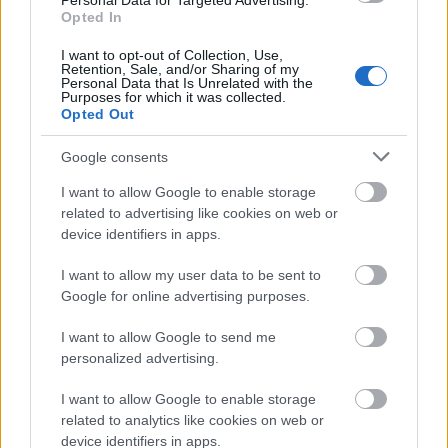
Personal Data for Targeted Advertising.
Πιστοποίηση Υπολογιστών σε 2
Opted In
μέρες
I want to opt-out of Collection, Use,
Retention, Sale, and/or Sharing of my
Personal Data that Is Unrelated with the
Purposes for which it was collected.
Opted Out
Google consents
Μάθε πρώτος όλες τις σημαντικές
ειδήσεις.
I want to allow Google to enable storage
Βάλε το proson.gr στα αποτελέσματα
related to advertising like cookies on web or
device identifiers in apps.
αναζήτησης της Google
I want to allow my user data to be sent to
Google for online advertising purposes.
I want to allow Google to send me
Δημοφιλείς Ειδήσεις
personalized advertising.
I want to allow Google to enable storage
related to analytics like cookies on web or
device identifiers in apps.